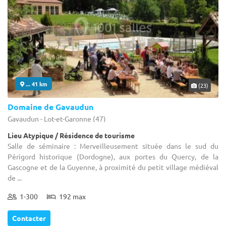
... 41 km
(23)
Domaine de Gavaudun
Gavaudun - Lot-et-Garonne (47)
Lieu Atypique / Résidence de tourisme
Salle de séminaire : Merveilleusement située dans le sud du
Périgord historique (Dordogne), aux portes du Quercy, de la
Gascogne et de la Guyenne, à proximité du petit village médiéval
de ...
1-300
192 max
Contacter