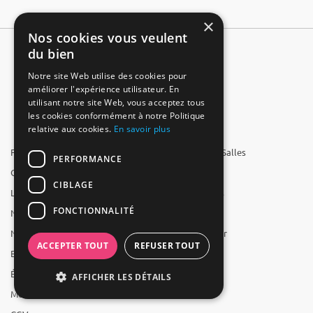
×
Nos cookies vous veulent
du bien
Notre site Web utilise des cookies pour
améliorer l'expérience utilisateur. En
utilisant notre site Web, vous acceptez tous
les cookies conformément à notre Politique
relative aux cookies.
En savoir plus
FAQ
Groupe 1001 Salles
PERFORMANCE
Qui sommes-nous ?
1001 Salles
CIBLAGE
L'équipe
1001 Traiteurs
FONCTIONNALITÉ
Nous recrutons
1001 Artistes
Nos partenaires
Reserverunbar
ACCEPTER TOUT
REFUSER TOUT
Espace presse
MP2
Études
AFFICHER LES DÉTAILS
Mentions légales