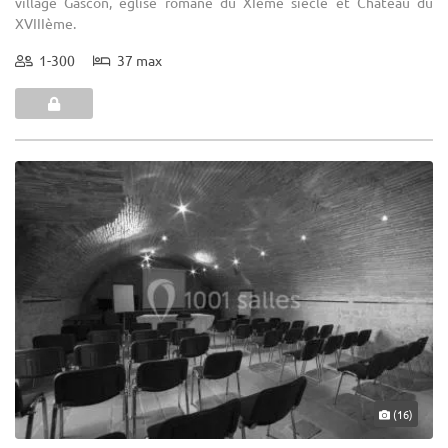
village Gascon, église romane du XIème siècle et Château du
XVIIIème.
1-300
37 max
(16)