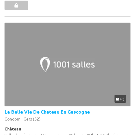
(0)
La Belle Vie De Chateau En Gascogne
Condom - Gers (32)
Château
Salle de séminaire : Construit au XII°, puis XV° et XVII° siècles, ce