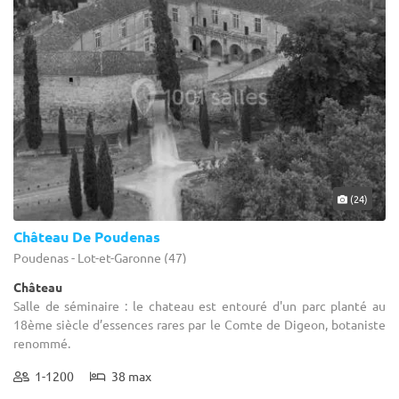
(24)
Château De Poudenas
Poudenas - Lot-et-Garonne (47)
Château
Salle de séminaire : le chateau est entouré d'un parc planté au
18ème siècle d’essences rares par le Comte de Digeon, botaniste
renommé.
1-1200
38 max