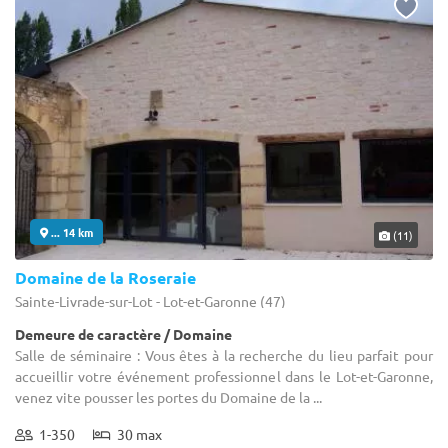
... 14 km
(11)
Domaine de la Roseraie
Sainte-Livrade-sur-Lot - Lot-et-Garonne (47)
Demeure de caractère / Domaine
Salle de séminaire : Vous êtes à la recherche du lieu parfait pour
accueillir votre événement professionnel dans le Lot-et-Garonne,
venez vite pousser les portes du Domaine de la ...
1-350
30 max