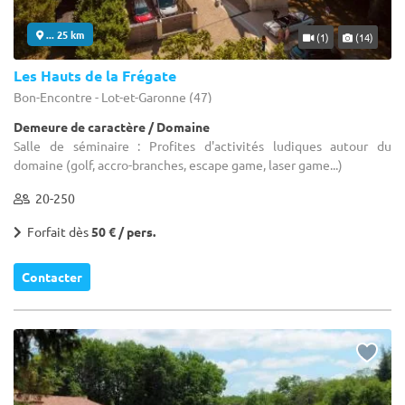
... 25 km
(1)
(14)
Les Hauts de la Frégate
Bon-Encontre - Lot-et-Garonne (47)
Demeure de caractère / Domaine
Salle de séminaire : Profites d'activités ludiques autour du
domaine (golf, accro-branches, escape game, laser game...)
20-250
Forfait dès
50 € / pers.
Contacter