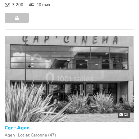
3-200
40 max
(2)
Cgr - Agen
Agen - Lot-et-Garonne (47)