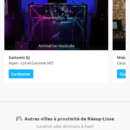
Animation musicale
Sartomix Dj
Mister
Agen - Lot-et-Garonne (47)
Cauzac 
Contacter
Cont
Autres villes à proximité de Réaup-Lisse
Location salle séminaire à Agen