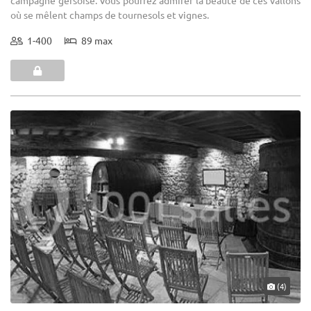
où se mêlent champs de tournesols et vignes.
1-400
89 max
(4)