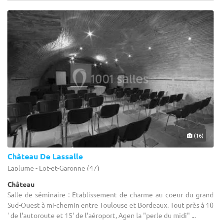
(16)
Château De Lassalle
Laplume - Lot-et-Garonne (47)
Château
Salle de séminaire : Etablissement de charme au coeur du grand
Sud-Ouest à mi-chemin entre Toulouse et Bordeaux. Tout près à 10
' de l'autoroute et 15' de l'aéroport, Agen la "perle du midi" ...