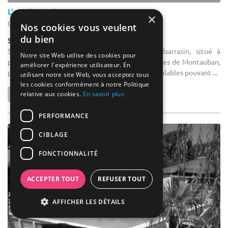
L'artel Hôtel
×
Castelsarrasin - Tarn-et-Garonne (82)
Nos cookies vous veulent
du bien
Salle de réception
Salle de séminaire : L'Hôtel Artel de Castelsarrasin, situé à
Notre site Web utilise des cookies pour
proximité du Canal du Midi et à quelques minutes de Montauban,
améliorer l'expérience utilisateur. En
propose des salles de réunion entièrement modulables pouvant ...
utilisant notre site Web, vous acceptez tous
les cookies conformément à notre Politique
relative aux cookies.
En savoir plus
PERFORMANCE
CIBLAGE
FONCTIONNALITÉ
ACCEPTER TOUT
REFUSER TOUT
AFFICHER LES DÉTAILS