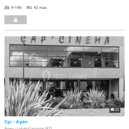
4-140
42 max
(2)
Cgr - Agen
Agen - Lot-et-Garonne (47)