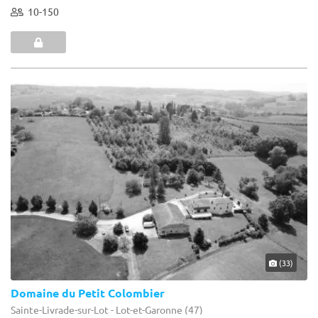
10-150
(33)
Domaine du Petit Colombier
Sainte-Livrade-sur-Lot - Lot-et-Garonne (47)