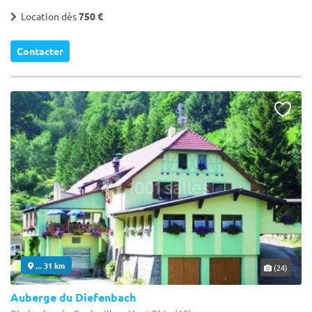
Location dès
750 €
Contacter
... 31 km
(24)
Auberge du Diefenbach