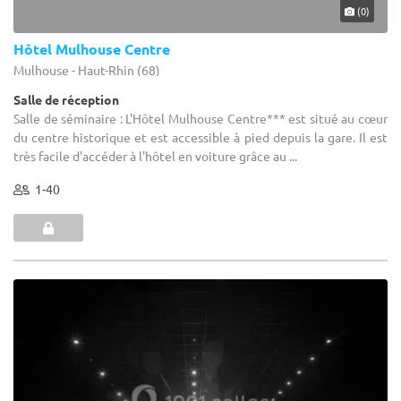
(0)
Hôtel Mulhouse Centre
Mulhouse - Haut-Rhin (68)
Salle de réception
Salle de séminaire : L'Hôtel Mulhouse Centre*** est situé au cœur
du centre historique et est accessible à pied depuis la gare. Il est
très facile d'accéder à l'hôtel en voiture grâce au ...
1-40