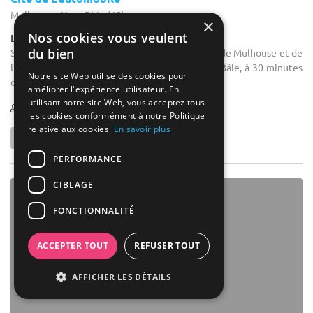
Mulhouse - Haut-Rhin (68)
×
Nos cookies vous veulent
Lieu Atypique / Musée
du bien
Salle de séminaire : À 5 minutes du centre ville de Mulhouse et de
l’autoroute A36, à 20 minutes de Colmar et de Bâle, à 30 minutes
Notre site Web utilise des cookies pour
de Belfort et à 1 heure de Strasbourg.
améliorer l'expérience utilisateur. En
utilisant notre site Web, vous acceptez tous
1-1200
les cookies conformément à notre Politique
relative aux cookies.
En savoir plus
PERFORMANCE
CIBLAGE
FONCTIONNALITÉ
ACCEPTER TOUT
REFUSER TOUT
AFFICHER LES DÉTAILS