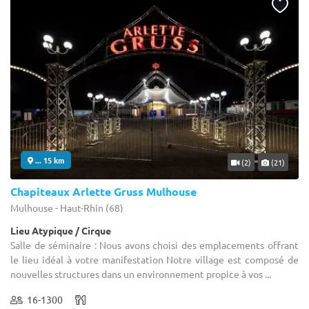
... 15 km
(2)
(21)
Chapiteaux Arlette Gruss Mulhouse
Mulhouse - Haut-Rhin (68)
Lieu Atypique / Cirque
Salle de séminaire : Nous avons choisi des emplacements offrant
le lieu idéal à votre manifestation Notre village est composé de
nouvelles structures dans un environnement propice à vos ...
16-1300