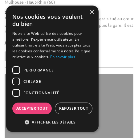
Mulhouse - Haut-Rhin (68)
×
Salle de réception
Nos cookies vous veulent
Salle de séminaire : L'Hôtel Mulhouse Centre*** est situé au cœur
du bien
du centre historique et est accessible à pied depuis la gare. Il est
très facile d'accéder à l'hôtel en voiture grâce au ...
Notre site Web utilise des cookies pour
améliorer l'expérience utilisateur. En
1-40
utilisant notre site Web, vous acceptez tous
les cookies conformément à notre Politique
relative aux cookies.
En savoir plus
PERFORMANCE
CIBLAGE
FONCTIONNALITÉ
ACCEPTER TOUT
REFUSER TOUT
AFFICHER LES DÉTAILS