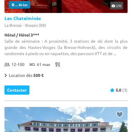
... 40 km
(29)
Les Chatelminés
La Bresse - Vosges (88)
Hôtel / Hôtel 3***
Salle de séminaire : A proximité, 3 stations de ski dont la plus
grande des Hautes-Vosges (la Bresse-Hohneck), des circuits de
randonnée à pieds ou en raquettes, des parcours VTT et de ...
12-100
61 max
Location dès
500 €
Contacter
5.0
(3)