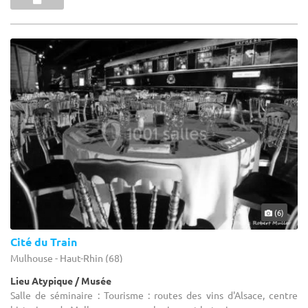
(6)
Cité du Train
Mulhouse - Haut-Rhin (68)
Lieu Atypique / Musée
Salle de séminaire : Tourisme : routes des vins d'Alsace, centre