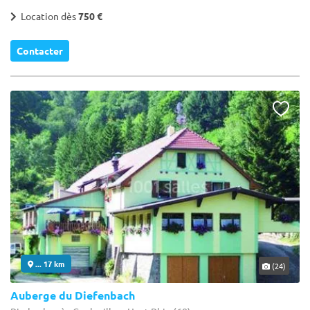
Location dès
750 €
Contacter
... 17 km
(24)
Auberge du Diefenbach