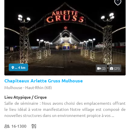
... 4 km
(2)
(21)
Chapiteaux Arlette Gruss Mulhouse
Mulhouse - Haut-Rhin (68)
Lieu Atypique / Cirque
Salle de séminaire : Nous avons choisi des emplacements offrant
le lieu idéal à votre manifestation Notre village est composé de
nouvelles structures dans un environnement propice à vos ...
16-1300