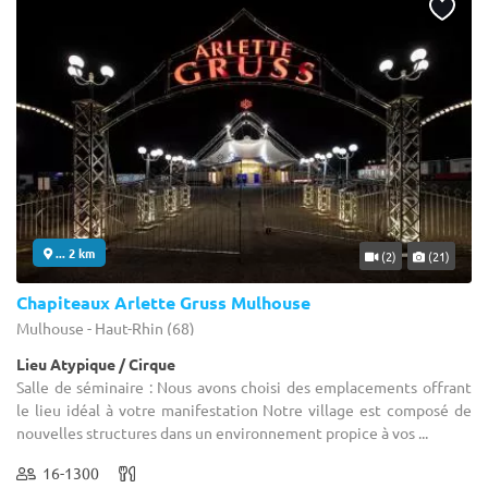
... 2 km
(2)
(21)
Chapiteaux Arlette Gruss Mulhouse
Mulhouse - Haut-Rhin (68)
Lieu Atypique / Cirque
Salle de séminaire : Nous avons choisi des emplacements offrant
le lieu idéal à votre manifestation Notre village est composé de
nouvelles structures dans un environnement propice à vos ...
16-1300