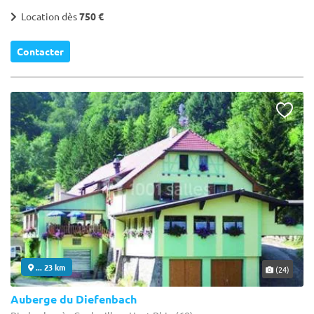
Location dès
750 €
Contacter
... 23 km
(24)
Auberge du Diefenbach