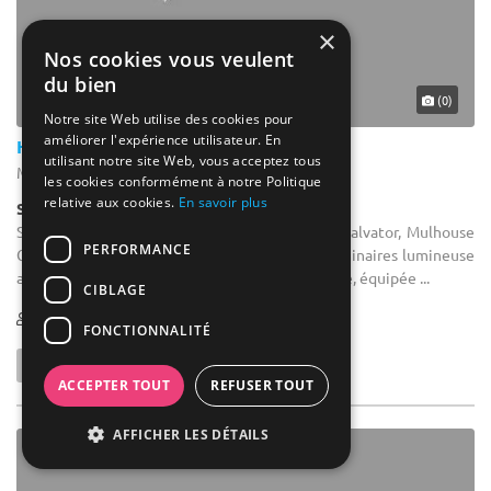
×
Nos cookies vous veulent
du bien
(0)
Notre site Web utilise des cookies pour
améliorer l'expérience utilisateur. En
Hôtel Salvator
utilisant notre site Web, vous acceptez tous
Mulhouse - Haut-Rhin (68)
les cookies conformément à notre Politique
relative aux cookies.
En savoir plus
Salle de réception
Salle de séminaire : The Originals City, Hôtel Salvator, Mulhouse
PERFORMANCE
Centre met à votre disposition une salle de séminaires lumineuse
avec une vue panoramique sur les toits de la ville, équipée ...
CIBLAGE
1-30
FONCTIONNALITÉ
ACCEPTER TOUT
REFUSER TOUT
AFFICHER LES DÉTAILS