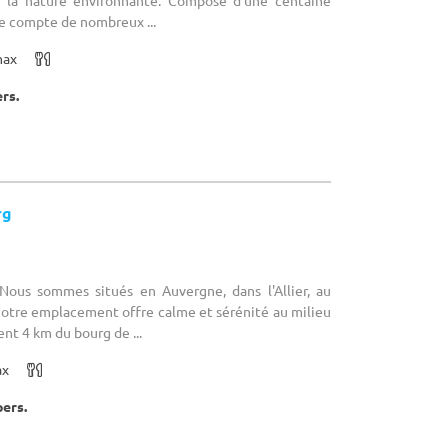
 la nature environnante. Composé d’une centaine
e compte de nombreux ...
max
ers.
rg
 Nous sommes situés en Auvergne, dans l'Allier, au
Notre emplacement offre calme et sérénité au milieu
nt 4 km du bourg de ...
ax
pers.