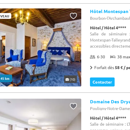
Hôtel Montespan 
VEAU
Bourbon-l'Archambault 
Hôtel / Hôtel 4****
Salle de séminaire
Montespan-Talleyra
accessibles directemen
6-30
38 ma
Forfait dès
58 € / p
. 45 km
(10)
Contacter
Domaine Des Drya
Pouligny-Notre-Dame 
Hôtel / Hôtel 4****
Salle de séminaire : 