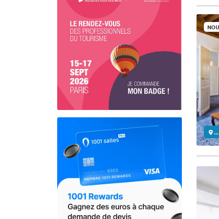
NOU
..