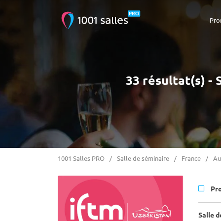
Pro
33 résultat(s) -
1001 Salles PRO
Salle de séminaire
France
Au
Pr
Salle 