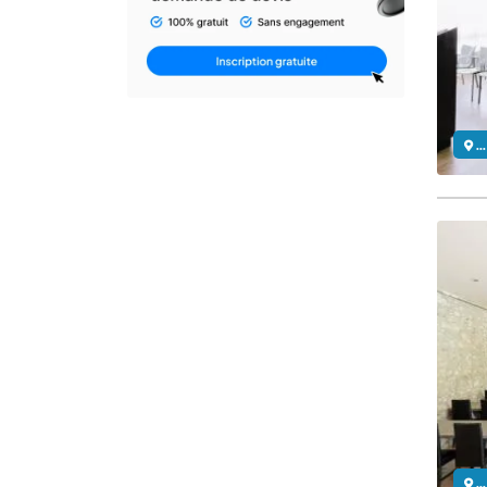
..
..