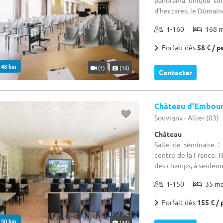
panorama unique sur
d’hectares, le Domain
1-160
168 
Forfait dès
58 € / p
. 48 km
(1)
(16)
Contacter
Château d'Embou
Souvigny - Allier (03)
Château
Salle de séminaire :
centre de la France. 
des champs, à seuleme
1-150
35 m
Forfait dès
155 € / 
. 50 km
(49)