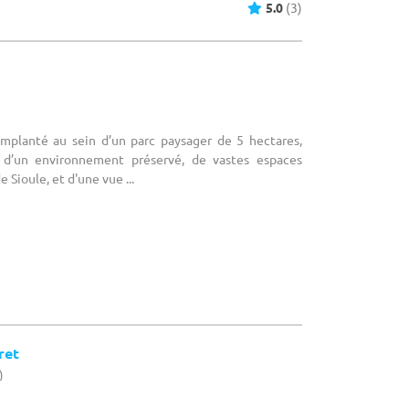
5.0
(3)
 Implanté au sein d’un parc paysager de 5 hectares,
e d’un environnement préservé, de vastes espaces
 Sioule, et d'une vue ...
ret
)