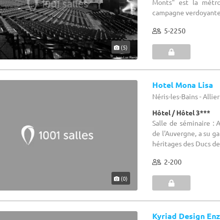
Monts" est la métro
campagne verdoyante e
5-2250
(5)
Hotel Mona Lisa
Néris-les-Bains - Allier
Hôtel / Hôtel 3***
Salle de séminaire : 
de l'Auvergne, a su g
héritages des Ducs de 
2-200
(0)
Kyriad Design En