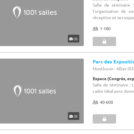
Salle de séminaire 
l'organisation de v
réception et ses espac
1-180
(0)
Parc des Exposit
Montluçon - Allier (03
Espace (Congrès, ex
Salle de séminaire :
cadre idéal pour donne
40-600
(0)