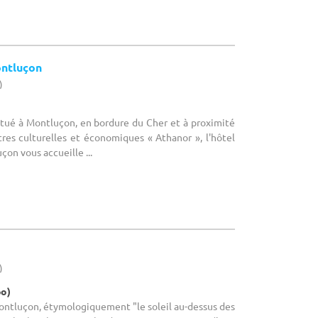
ntluçon
)
Situé à Montluçon, en bordure du Cher et à proximité
res culturelles et économiques « Athanor », l'hôtel
on vous accueille ...
)
po)
Montluçon, étymologiquement "le soleil au-dessus des