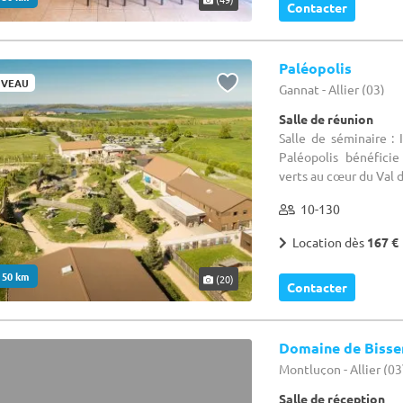
Contacter
Paléopolis
VEAU
Gannat - Allier (03)
Salle de réunion
Salle de séminaire :
Paléopolis bénéfici
verts au cœur du Val de
10-130
Location dès
167 €
. 50 km
(20)
Contacter
Domaine de Bisse
Montluçon - Allier (03
Salle de réception