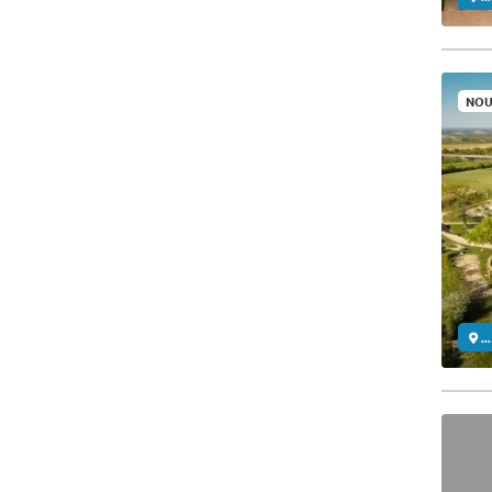
NOU
..