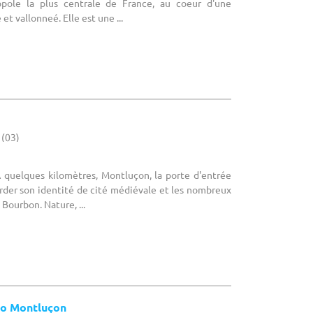
pole la plus centrale de France, au coeur d'une
t vallonneé. Elle est une ...
 (03)
A quelques kilomètres, Montluçon, la porte d'entrée
arder son identité de cité médiévale et les nombreux
Bourbon. Nature, ...
zo Montluçon