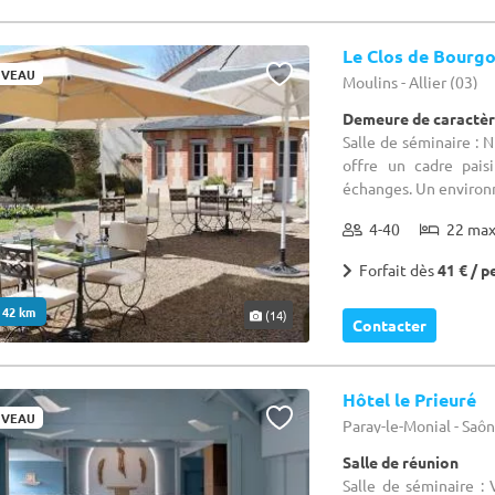
Le Clos de Bourg
VEAU
Moulins - Allier (03)
Demeure de caractèr
Salle de séminaire : 
offre un cadre pais
échanges. Un environn
4-40
22 ma
Forfait dès
41 € / p
. 42 km
(14)
Contacter
Hôtel le Prieuré
VEAU
Paray-le-Monial - Saôn
Salle de réunion
Salle de séminaire : 