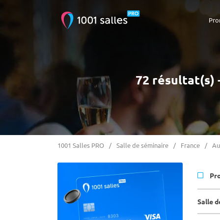
Pro
72 résultat(s)
1001 Salles PRO
Salle de séminaire
France
Au
Pr
Salle d