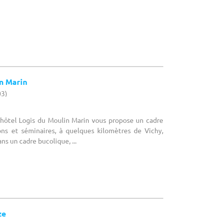
n Marin
03)
L'hôtel Logis du Moulin Marin vous propose un cadre
ons et séminaires, à quelques kilomètres de Vichy,
s un cadre bucolique, ...
ze