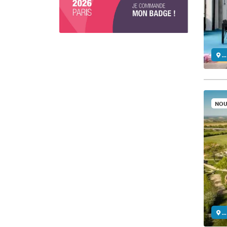
..
NOU
..