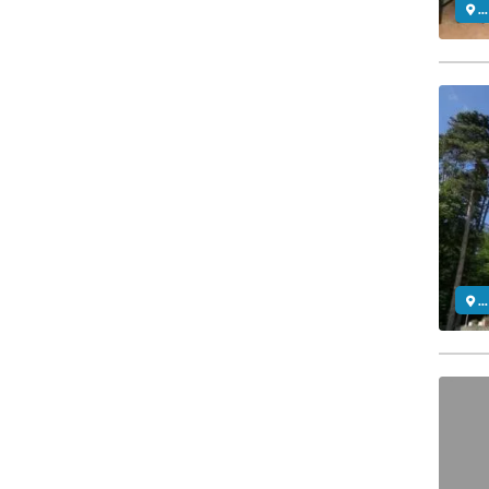
..
..