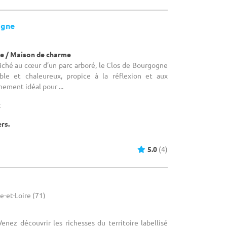
ogne
e / Maison de charme
Niché au cœur d’un parc arboré, le Clos de Bourgogne
ible et chaleureux, propice à la réflexion et aux
ement idéal pour ...
x
ers.
5.0
(4)
e-et-Loire (71)
Venez découvrir les richesses du territoire labellisé