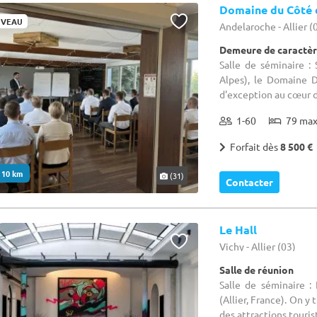
Domaine du Côté 
VEAU
Andelaroche - Allier (
Demeure de caractèr
Salle de séminaire :
Alpes), le Domaine 
d'exception au cœur de
1-60
79 ma
Forfait dès
8 500 €
. 10 km
(31)
Contacter
Le Hall
Vichy - Allier (03)
Salle de réunion
Salle de séminaire :
(Allier, France). On 
des attractions tourist