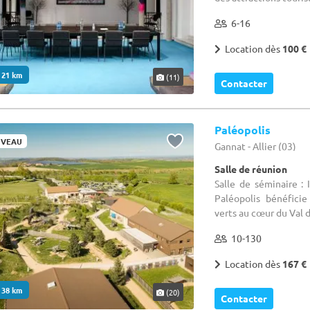
6-16
Location dès
100 €
. 21 km
(11)
Contacter
Paléopolis
VEAU
Gannat - Allier (03)
Salle de réunion
Salle de séminaire :
Paléopolis bénéfici
verts au cœur du Val de
10-130
Location dès
167 €
. 38 km
(20)
Contacter