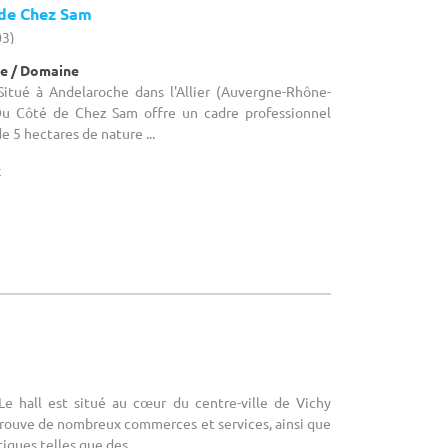
de Chez Sam
03)
e / Domaine
 Situé à Andelaroche dans l'Allier (Auvergne-Rhône-
Du Côté de Chez Sam offre un cadre professionnel
 5 hectares de nature ...
x
 Le hall est situé au cœur du centre-ville de Vichy
y trouve de nombreux commerces et services, ainsi que
iques telles que des ...