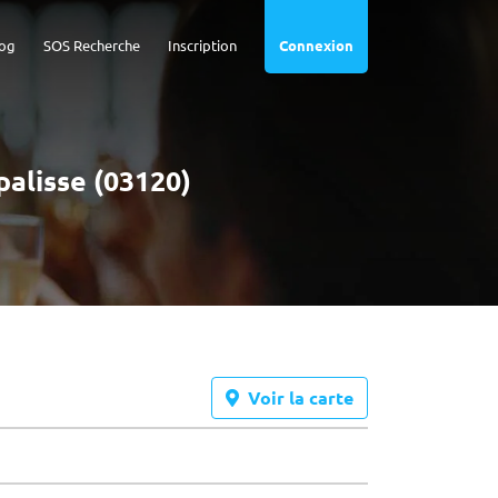
og
SOS Recherche
Inscription
Connexion
palisse (03120)
Voir la carte