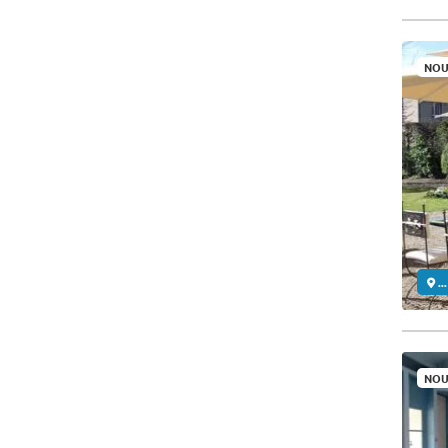
NOU
..
NOU