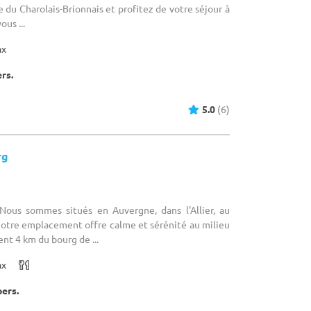
re du Charolais-Brionnais et profitez de votre séjour à
ous ...
ax
ers.
5.0
(6)
rg
 Nous sommes situés en Auvergne, dans l'Allier, au
Notre emplacement offre calme et sérénité au milieu
nt 4 km du bourg de ...
ax
pers.