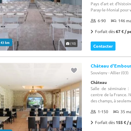
Pays d’art et d’histoi
Paray-le-Monial pour v
6-90
146 m
Forfait dès
67 € / p
. 43 km
(10)
Contacter
Château d'Embou
Souvigny - Allier (03)
Château
Salle de séminaire :
centre de la France. 
des champs, à seuleme
1-150
35 m
Forfait dès
155 € / 