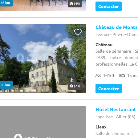
. 48 km
(49)
Contacter
Château de Monts
Lezoux - Puy-de-Dôme
Château
Salle de séminaire : 
l’A89, notre domai
professionnelles. Le 
1-250
15 m
. 50 km
(23)
Contacter
Hôtel Restaurant 
Lapalisse - Allier (03)
Lieux
Salle de séminaire :