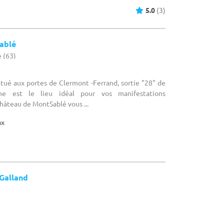
5.0
(3)
ablé
 (63)
Situé aux portes de Clermont -Ferrand, sortie "28" de
ne est le lieu idéal pour vos manifestations
Château de MontSablé vous ...
ax
Galland