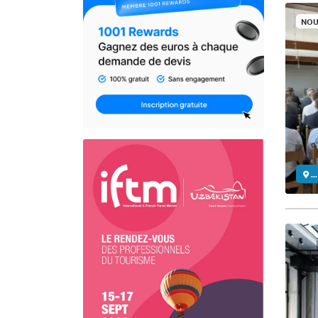
NOU
..