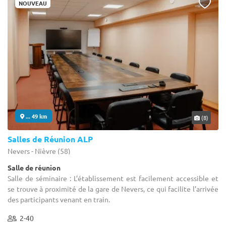
NOUVEAU
... 49 km
(8)
Salles de Réunion ALP
Nevers - Nièvre (58)
Salle de réunion
Salle de séminaire : L’établissement est facilement accessible et
se trouve à proximité de la gare de Nevers, ce qui facilite l’arrivée
des participants venant en train.
2-40