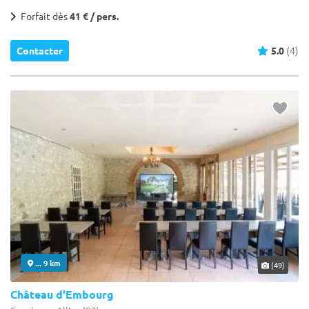
Forfait dès
41 € / pers.
Contacter
5.0
(4)
... 9 km
(49)
Château d'Embourg