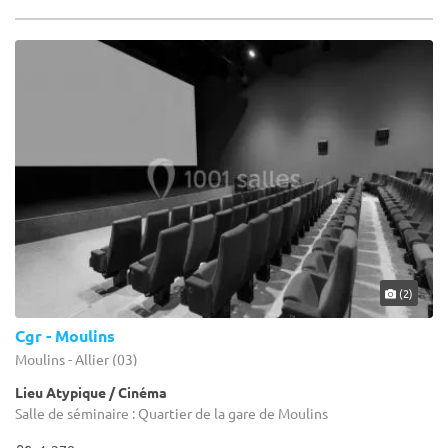
(2)
Cgr - Moulins
Moulins - Allier (03)
Lieu Atypique / Cinéma
Salle de séminaire : Quartier de la gare de Moulins