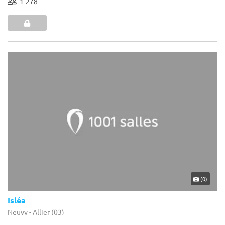
1-278
(0)
Isléa
Neuvy - Allier (03)