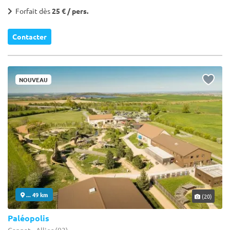
Forfait dès
25 € / pers.
Contacter
NOUVEAU
... 49 km
(20)
Paléopolis
Gannat - Allier (03)