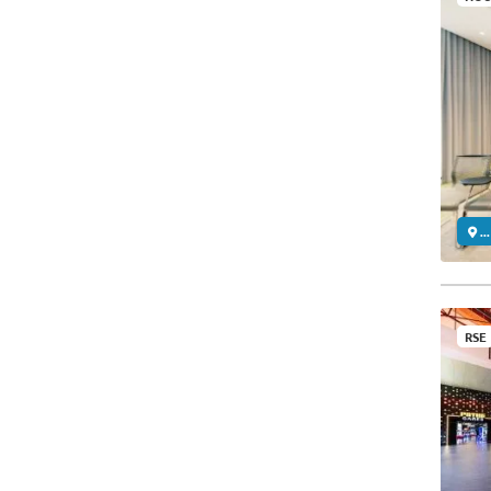
..
RSE