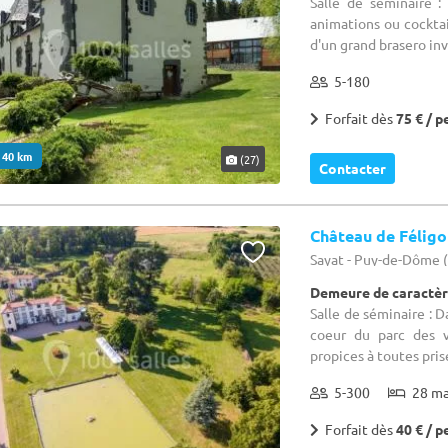
Salle de séminaire :
animations ou cocktai
d'un grand brasero invi
5-180
Forfait dès
75 € / p
. 40 km
(27)
Contacter
Château de Félig
Sayat - Puy-de-Dôme 
Demeure de caractèr
Salle de séminaire : 
coeur du parc des v
propices à toutes pris
5-300
28 m
Forfait dès
40 € / p