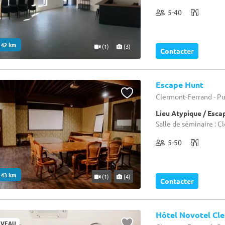
5-40
. 42 km
(1)
(3)
Contacter
Escape Hunt
Clermont-Ferrand - P
Lieu Atypique / Esc
Salle de séminaire : 
5-50
. 43 km
(1)
(4)
Contacter
Hôtel Novotel Cl
VEAU