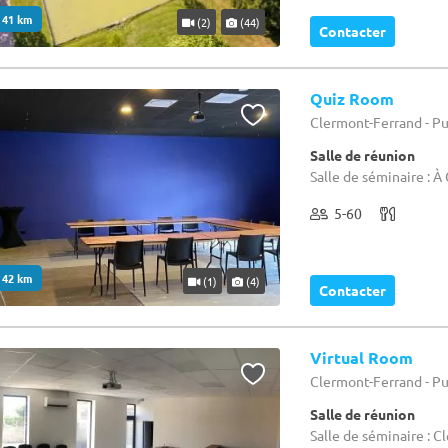
. 41 km
(2)
(44)
Contacter
Quiz Room
Clermont-Ferrand - P
Salle de réunion
Salle de séminaire : 
5-60
. 42 km
(1)
(4)
Contacter
Virtual Room
Clermont-Ferrand - P
Salle de réunion
Salle de séminaire : 