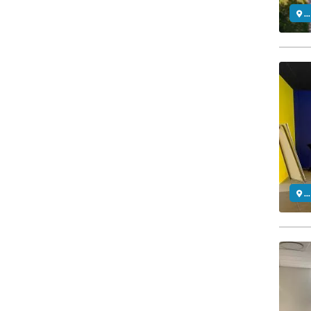
..
..