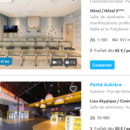
Clermont-Ferrand - P
Hôtel / Hôtel 3***
Salle de séminaire : 
manifestations profe
Halle et le Polydôme si
1-180
451 
Forfait dès
65 € / p
. 45 km
(1)
(13)
Contacter
Pathé Aubière
Aubière - Puy-de-Dôm
Lieu Atypique / Cin
Salle de séminaire : 
30-480
Forfait dès
50 € / p