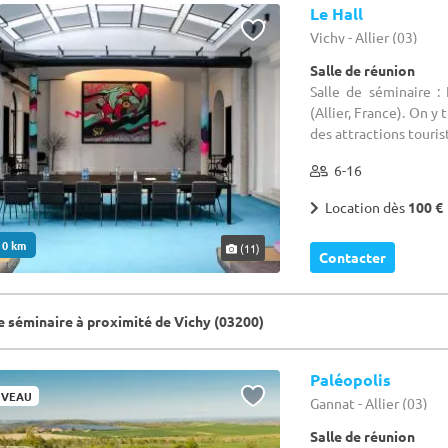
Le Hall
Vichy - Allier (03)
Salle de réunion
Salle de séminaire :
(Allier, France). On 
des attractions tourist
6-16
Location dès
100 €
. 0 km
(11)
Contacter
de séminaire à proximité de Vichy (03200)
Paléopolis
VEAU
Gannat - Allier (03)
Salle de réunion