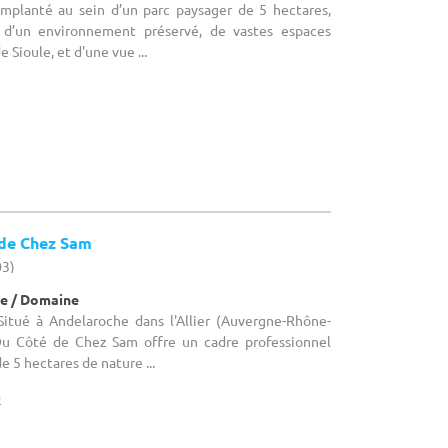
 Implanté au sein d’un parc paysager de 5 hectares,
e d’un environnement préservé, de vastes espaces
 Sioule, et d'une vue ...
de Chez Sam
03)
e / Domaine
 Situé à Andelaroche dans l'Allier (Auvergne-Rhône-
Du Côté de Chez Sam offre un cadre professionnel
 5 hectares de nature ...
x