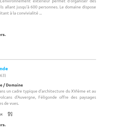
 L'environnement extérieur permet d'organiser des
ls allant jusqu'à 600 personnes. Le domaine dispose
tant à la convivialité ...
ers.
onde
(63)
e / Domaine
Dans un cadre typique d'architecture du XVIème et au
olcans d'Auvergne, Féligonde offre des paysages
es de vues.
ax
ers.