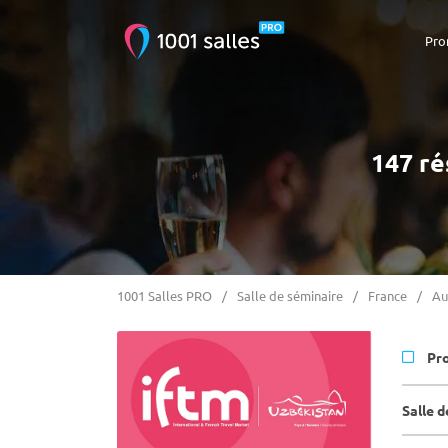
Pro
147 ré
1001 Salles PRO
Salle de séminaire
France
Au
Pr
Salle d