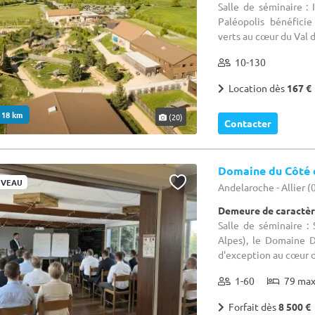
Salle de séminaire :
Paléopolis bénéfici
verts au cœur du Val de
10-130
Location dès
167 €
. 18 km
(20)
Contacter
Domaine du Côté 
VEAU
Andelaroche - Allier (
Demeure de caractèr
Salle de séminaire :
Alpes), le Domaine 
d'exception au cœur de
1-60
79 ma
Forfait dès
8 500 €