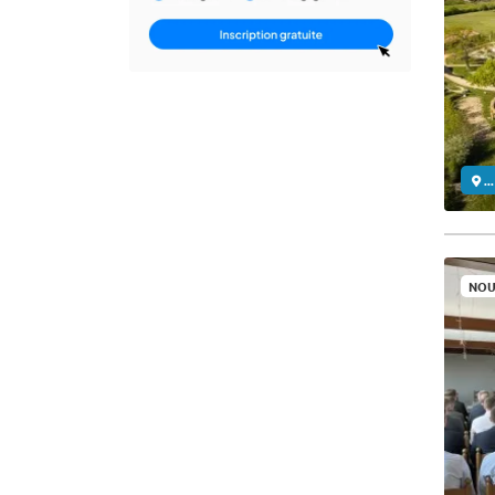
..
NOU