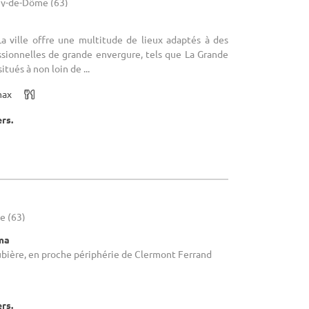
uy-de-Dôme (63)
La ville offre une multitude de lieux adaptés à des
ssionnelles de grande envergure, tels que La Grande
tués à non loin de ...
max
ers.
e (63)
éma
Aubière, en proche périphérie de Clermont Ferrand
ers.