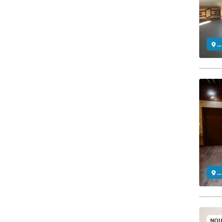
..
..
NOU