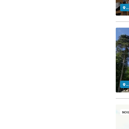
..
..
NOU