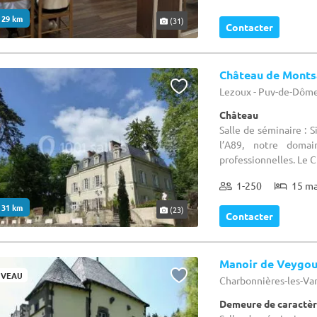
. 29 km
(31)
Contacter
Château de Monts
Lezoux - Puy-de-Dôme
Château
Salle de séminaire : 
l’A89, notre domai
professionnelles. Le 
1-250
15 m
. 31 km
(23)
Contacter
Manoir de Veygo
VEAU
Charbonnières-les-Va
Demeure de caractèr