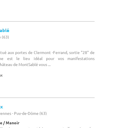
ablé
 (63)
Situé aux portes de Clermont -Ferrand, sortie "28" de
ne est le lieu idéal pour vos manifestations
Château de MontSablé vous ...
ax
ux
rennes - Puy-de-Dôme (63)
e / Manoir