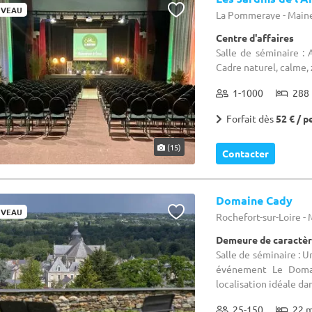
VEAU
La Pommeraye - Maine
Centre d'affaires
Salle de séminaire :
Cadre naturel, calme, 
1-1000
288 
Forfait dès
52 € / p
(15)
Contacter
Domaine Cady
VEAU
Rochefort-sur-Loire - 
Demeure de caractèr
Salle de séminaire : U
événement Le Domain
localisation idéale dan
25-150
22 