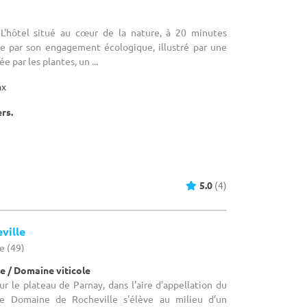
 L'hôtel situé au cœur de la nature, à 20 minutes
e par son engagement écologique, illustré par une
e par les plantes, un ...
ax
ers.
5.0
(4)
ville
e (49)
e / Domaine viticole
ur le plateau de Parnay, dans l'aire d'appellation du
e Domaine de Rocheville s'élève au milieu d’un
es et de vallon. Il se ...