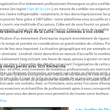
organisation d'un événement professionnel d'envergure ou plus confide
ecteur (en region
Pays de la Loire
), en mesure de combler vos exigences
ion s'avère indispensable : notamment, le lieu devra impressionner les p
s pourrez faire grâce à 1001Salles : notre plateforme vous accueille et v
 couvrir une multitude d'occasions. L'idée est de vous fournir un grand 
respectés : c'est la clé de votre satisfaction. Faites le choix de la quali
Salle de séminaire Pays de la Loire : nous sommes à vos côtés
ification d'un événement d'entreprise requiert énormément de rigueur :
 le temps et prendre en considération un grand nombre de critères. P
ix de lieu sera important. La situation géographique est par exemple u
e séminaire . L'endroit choisi devra être en mesure d'accueillir le nombre
 événement long incluant une heure de repas, pensez à ajouter un servic
er sur place. L'ensemble des détails concernant l'organisation de cette
de temps perdu avec SOS Recherche
les : en effet, vous trouverez de nombreux professionnels qui mettront l
 êtes un dirigeant d'entreprise, vous avez sans doute un planning serré. A
act avec la bonne entreprise pour chacun de vos besoins, le tout en que
ra très utile. Il s'agit de la façon la plus simple de se procurer une salle
on et rigueur seront au programme de manière à mettre en avant la bon
ion avec vos souhaits. Avec un formulaire, vous aurez l'occasion d'évoq
us enverrons un échantillon de professionnels aptes à vous correspondr
ront pour vous des devis pour vous permettre de trouver votre bonheur. 
votre budget et vos besoins pour ce qui est de votre Salle d
Plus
Les Jardins de l'A