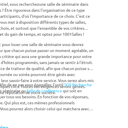
ntiel, vous recherchezune salle de séminaire dans
 ? Être rigoureux dans l'organisation de ce type
articipants, d'où l'importance de ce choix. C'est ce
ous met à disposition différents types de salles,
choix, et surtout que l'ensemble de vos critères
té et du gain de temps, et optez pour 1001Salles !
 pour louer une salle de séminaire vous devrez
our que chacun puisse passer un moment agréable, un
n critère qui aura une grande importance pour votre
 d'hôtes programmés, sans jamais se sentir à l'étroit.
e de traiteur de qualité, afin que chacun puisse se
 journée ou soirée pourront être gérés avec
eur savoir-faire à votre service. Vous serez alors mis
fin de ne pas vous éparpiller, l'outil
SOS Recherche
lques clics. Toutes vos exigences seront gérées.
 de séminaire ou
Salle de conférence
qui soit en
ne réputation de votre société.
uer tous vos besoins. En fonction de vos réponses,
e. Qui plus est, ces mêmes professionnels
Vous pourrez alors choisir celui qui matchera avec
e séminaire en region
Pays de la Loire
, et le tour est joué !
njou