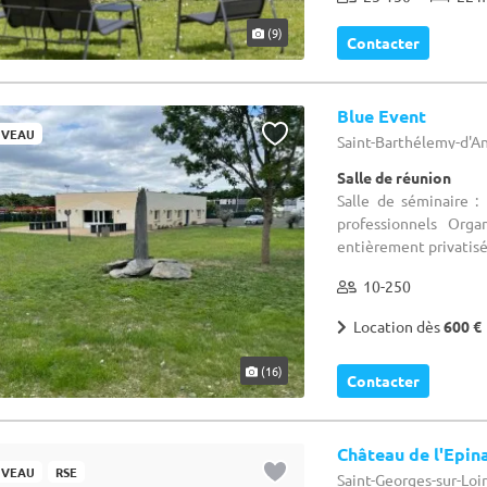
(9)
Contacter
Blue Event
VEAU
Saint-Barthélemy-d'An
Salle de réunion
Salle de séminaire 
professionnels Org
entièrement privatisé
10-250
Location dès
600 €
(16)
Contacter
Château de l'Epin
VEAU
RSE
Saint-Georges-sur-Loir