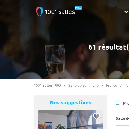
Pro
61 résultat(
1001 Salles PRO
Salle de séminaire
France
Pa
Nos suggestions
Pr
Salle d