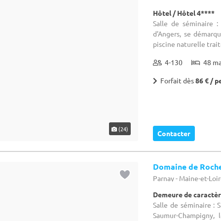
Hôtel / Hôtel 4****
Salle de séminaire :
d'Angers, se démarqu
piscine naturelle traité
4-130
48 m
Forfait dès
86 € / p
(24)
Contacter
Domaine de Roche
Parnay - Maine-et-Loir
Demeure de caractèr
Salle de séminaire : S
Saumur-Champigny, l
paysage naturel de vign
10-150