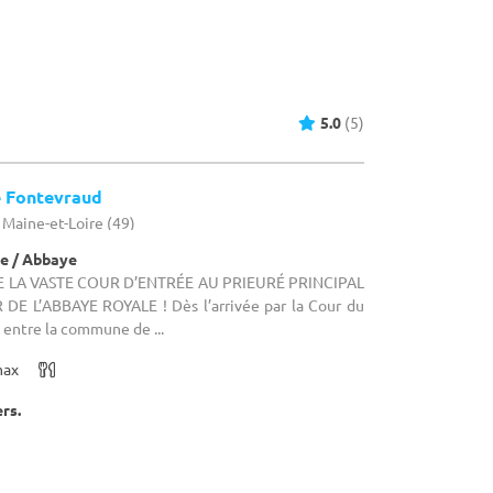
 Fontevraud
 Maine-et-Loire (49)
e / Abbaye
: DE LA VASTE COUR D’ENTRÉE AU PRIEURÉ PRINCIPAL
E L’ABBAYE ROYALE ! Dès l’arrivée par la Cour du
n entre la commune de ...
max
ers.
a Douce Vie
e - Maine-et-Loire (49)
- Cadre champêtre, le tout fermé et sans voisinage -
 Verger, le tout sur 1hectare.