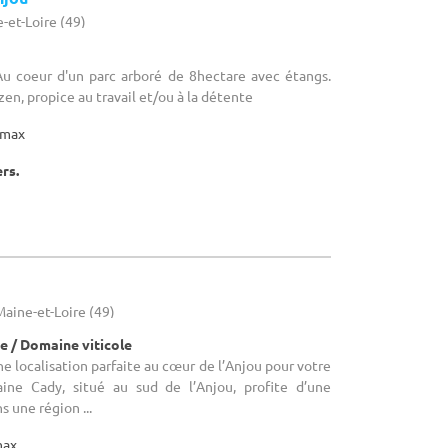
-et-Loire (49)
 Au coeur d'un parc arboré de 8hectare avec étangs.
zen, propice au travail et/ou à la détente
max
ers.
Maine-et-Loire (49)
e / Domaine viticole
ne localisation parfaite au cœur de l’Anjou pour votre
e Cady, situé au sud de l’Anjou, profite d’une
s une région ...
max