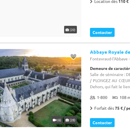
Abbaye Royale de
Fontevraud-l'Abbaye -
Demeure de caractèr
Salle de séminaire 
/ PLONGEZ AU CŒUR D
Dehors, qui fait le lie
1-800
108 
Forfait dès
75 € / p
(6)
(28)
Contacter
Les Espaces de L
Châteauneuf-sur-Sarth
Salle de réunion
Salle de séminaire : 
Parking pour voitures,