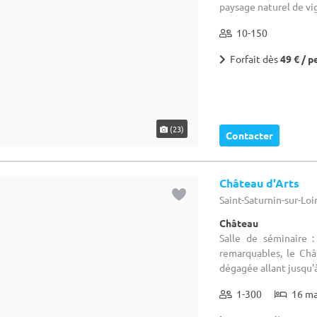
Forfait dès
49 € / p
(23)
Contacter
Château d'Arts
Saint-Saturnin-sur-Loi
Château
Salle de séminaire 
remarquables, le Châ
dégagée allant jusqu'
1-300
16 m
Location dès
110 €
(20)
Contacter