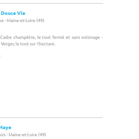
x
 Haye
is - Maine-et-Loire (49)
e / Domaine
 situé à 15 minutes du grand Parc du Puy du Fou, 1
ure d'Angers, 3/4 d'heure de la Roche Sur Yon, et une
ande plage Vendéenne
x