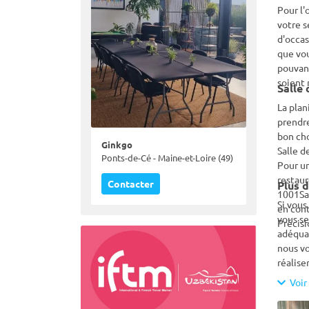
Pour l'
votre s
d'occas
que vou
pouvant
soient 
La plan
prendre
bon cho
Ginkgo
Salle d
Ponts-de-Cé - Maine-et-Loire (49)
Pour un
restaur
Contacter
Plus 
1001Sal
Si vous
en cont
vous se
Précisi
adéquat
nous vo
réalise
Voir 