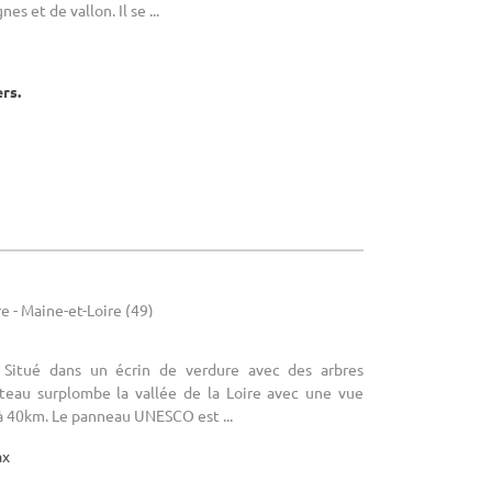
ers.
re - Maine-et-Loire (49)
: Situé dans un écrin de verdure avec des arbres
teau surplombe la vallée de la Loire avec une vue
à 40km. Le panneau UNESCO est ...
ax
5.0
(5)