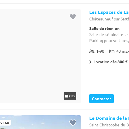
1-90
43 ma
Location dès
800 €
(12)
Contacter
Le Domaine de la
VEAU
Saint-Christophe-du-Bo
Demeure de caractèr
Salle de séminaire :
heure de Nantes, 1 he
1 heures des plus gr
5-80
42 ma
Location dès
390 €
(2)
(29)
Contacter