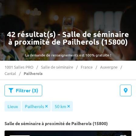
42 résultat(s) - Salle de séminaire
à proximité de Pailherols (15800)
La demande de renseignements est 100% gratuite !
1001 Salles PRO
Salle de séminaire
France
Auvergne
Cantal
Pailherols
Filtrer
(3)
Lieux
Pailherols
50 km
Salle de séminaire à proximité de Pailherols (15800)