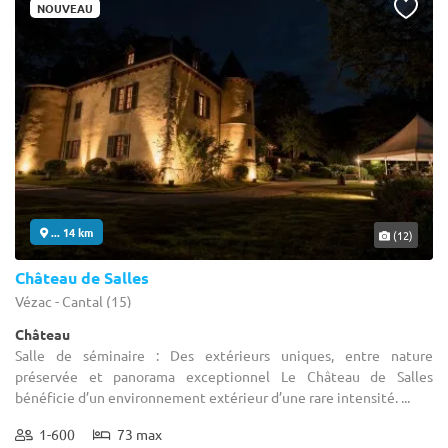
NOUVEAU
... 14 km
(12)
Château de Salles
Vézac - Cantal (15)
Château
Salle de séminaire : Des extérieurs uniques, entre nature
préservée et panorama exceptionnel Le Château de Salles
bénéficie d’un environnement extérieur d’une rare intensité. ...
1-600
73 max