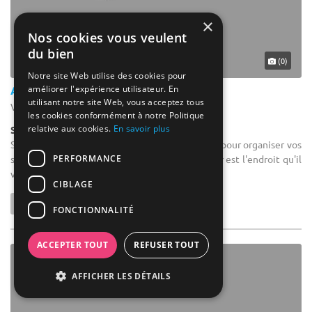
×
Nos cookies vous veulent
du bien
(0)
Notre site Web utilise des cookies pour
améliorer l'expérience utilisateur. En
Auberge de la Tour
utilisant notre site Web, vous acceptez tous
Vitrac - Cantal (15)
les cookies conformément à notre Politique
relative aux cookies.
En savoir plus
Salle de réception
Salle de séminaire : Vous cherchez un lieu idéal pour organiser vos
PERFORMANCE
séminaires dans le Cantal ? L'Auberge de La Tour est l'endroit qu'il
vous faut ! Située au cœur de la Châtaigneraie ...
CIBLAGE
FONCTIONNALITÉ
ACCEPTER TOUT
REFUSER TOUT
AFFICHER LES DÉTAILS