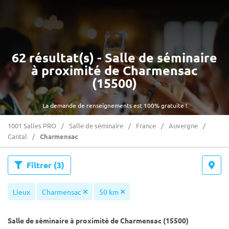
62 résultat(s) - Salle de séminaire
à proximité de Charmensac
(15500)
La demande de renseignements est 100% gratuite !
1001 Salles PRO
Salle de séminaire
France
Auvergne
Cantal
Charmensac
Filtrer
(3)
Lieux
Charmensac
50 km
Salle de séminaire à proximité de Charmensac (15500)