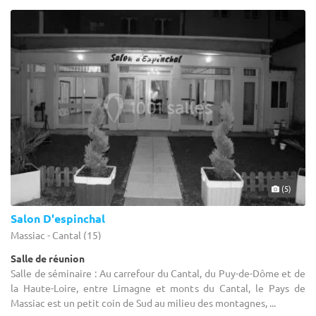
(5)
Salon D'espinchal
Massiac - Cantal (15)
Salle de réunion
Salle de séminaire : Au carrefour du Cantal, du Puy-de-Dôme et de
la Haute-Loire, entre Limagne et monts du Cantal, le Pays de
Massiac est un petit coin de Sud au milieu des montagnes, ...