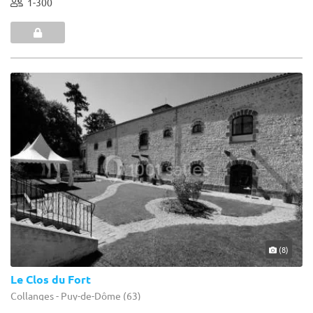
1-300
(8)
Le Clos du Fort
Collanges - Puy-de-Dôme (63)