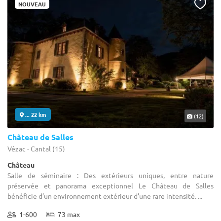
NOUVEAU
... 22 km
(12)
Château de Salles
Vézac - Cantal (15)
Château
Salle de séminaire : Des extérieurs uniques, entre nature
préservée et panorama exceptionnel Le Château de Salles
bénéficie d’un environnement extérieur d’une rare intensité. ...
1-600
73 max