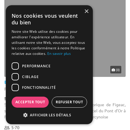
×
Nos cookies vous veulent
du bien
Notre site Web utilise des cookies pour
améliorer l'expérience utilisateur. En
utilisant notre site Web, vous acceptez tous
les cookies conformément à notre Politique
relative aux cookies.
En savoir plus
PERFORMANCE
(0)
CIBLAGE
Best Western Hôtel le Pont D'or
FONCTIONNALITÉ
Figeac - Lot (46)
Salle de réunion
ACCEPTER TOUT
REFUSER TOUT
Salle de séminaire : Situé en plein coeur historique de Figeac,
surplombant le Célé, le Best Western Grand Hôtel du Pont d'Or à
AFFICHER LES DÉTAILS
Figeac jouit d'une atmosphère typiquement quercynoise
5-70