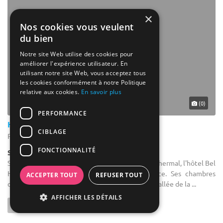
×
Nos cookies vous veulent
du bien
Notre site Web utilise des cookies pour
améliorer l'expérience utilisateur. En
utilisant notre site Web, vous acceptez tous
les cookies conformément à notre Politique
relative aux cookies.
En savoir plus
(0)
PERFORMANCE
Hôtel Bel Horizon
CIBLAGE
Pailherols - Cantal (15)
FONCTIONNALITÉ
Salle de réception
Salle de séminaire : Situé dans l’ancien quartier thermal, l'hôtel Bel
Horizon se trouve à 100 mètres de la source. Ses chambres
ACCEPTER TOUT
REFUSER TOUT
confortables offrent une vue imprenable sur la vallée de la ...
AFFICHER LES DÉTAILS