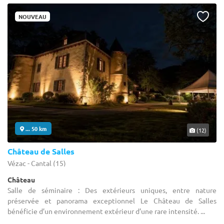
NOUVEAU
... 50 km
(12)
Château de Salles
Vézac - Cantal (15)
Château
Salle de séminaire : Des extérieurs uniques, entre nature
préservée et panorama exceptionnel Le Château de Salles
bénéficie d’un environnement extérieur d’une rare intensité. ...