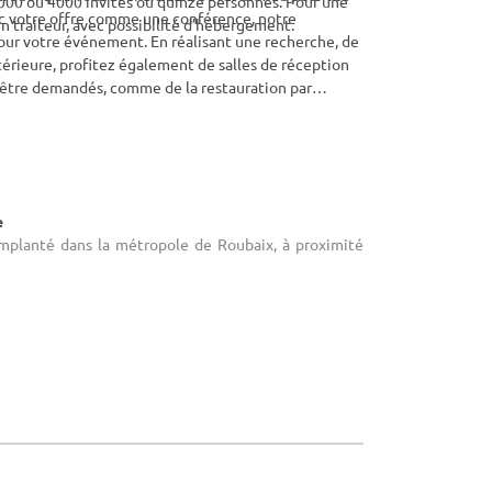
000 ou 4000 invités ou quinze personnes. Pour une
 votre offre comme une conférence, notre
n traiteur, avec possibilité d’hébergement.
pour votre événement. En réalisant une recherche, de
térieure, profitez également de salles de réception
t être demandés, comme de la restauration par
 l’opportunité de vous procurer le lieu qui
essionnel partout dans le département Nord et plus
e
 Implanté dans la métropole de Roubaix, à proximité