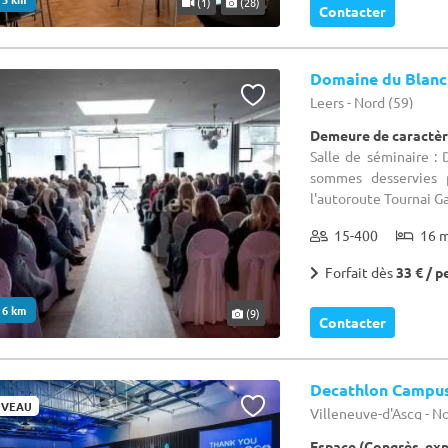
(1)
(28)
Contacter
Domaine du Blanc
Leers - Nord (59)
Demeure de caractèr
Salle de séminaire :
sommes desservies p
l'autoroute Tournai Ga
15-400
16 
Forfait dès
33 € / p
. 6 km
(9)
Contacter
Decathlon Campus
VEAU
Villeneuve-d'Ascq - N
Espace (Congrès, ex