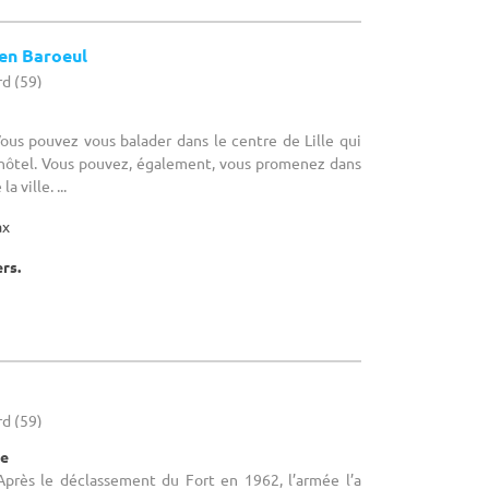
 en Baroeul
d (59)
Vous pouvez vous balader dans le centre de Lille qui
l'hôtel. Vous pouvez, également, vous promenez dans
a ville. ...
ax
ers.
d (59)
re
 Après le déclassement du Fort en 1962, l’armée l’a