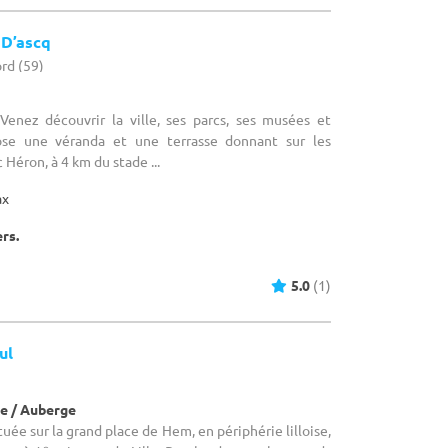
 D’ascq
ord (59)
 Venez découvrir la ville, ses parcs, ses musées et
se une véranda et une terrasse donnant sur les
 Héron, à 4 km du stade ...
ax
ers.
5.0
(1)
ul
e / Auberge
ituée sur la grand place de Hem, en périphérie lilloise,