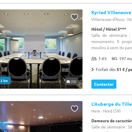
Kyriad Villeneuve
Villeneuve-d'Ascq - N
Hôtel / Hôtel 3***
Salle de séminaire :
monuments. Il propo
moulins à vent du parc
1-65
197 m
Forfait dès
51 € / p
. 2 km
(32)
Contacter
L'Auberge du Tille
Hem - Nord (59)
Demeure de caractèr
Salle de séminaire : S