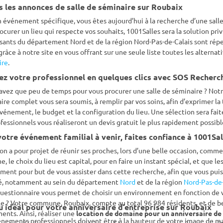
s les annonces de salle de séminaire sur Roubaix
 événement spécifique, vous êtes aujourd’hui à la recherche d’une salle
ocurer un lieu qui respecte vos souhaits, 1001Salles sera la solution privi
sants du département Nord et de la région Nord-Pas-de-Calais sont répe
râce à notre site en vous offrant sur une seule liste toutes les altern
ire
.
ez votre professionnel en quelques clics avec SOS Recherc
avez que peu de temps pour vous procurer une salle de séminaire ? Notr
ire complet vous sera soumis, à remplir par vos soins, afin d’exprimer la
vénement, le budget et la configuration du lieu. Une sélection sera faite
fessionnels vous réaliseront un devis gratuit le plus rapidement possible
otre événement familial à venir, faites confiance à 1001Sal
n a pour projet de réunir ses proches, lors d’une belle occasion, comme
, le choix du lieu est capital, pour en faire un instant spécial, et que
ment pour but de vous assister dans cette recherche, afin que vous pui
é, notamment au sein du département
Nord
et de la région
Nord-Pas-de-
uestionnaire vous permet de choisir un environnement en fonction de v
 ? Votre commune, Roubaix, compte au total 96 984 résidents, et de bel
u idéal pour votre anniversaire d’entreprise sur Roubaix
nts. Ainsi, réaliser une
location de domaine pour un anniversaire de
nements professionnels doivent être à la hauteur de votre image de ma