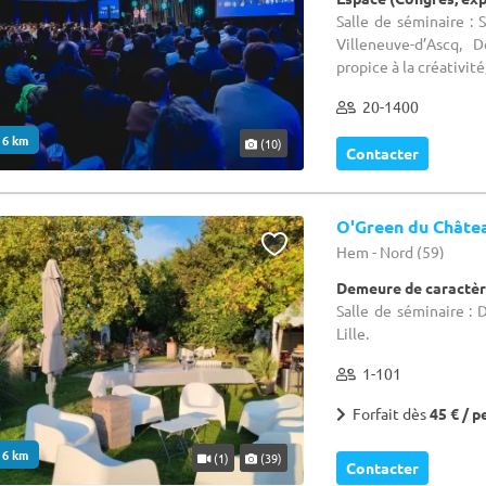
Salle de séminaire :
Villeneuve-d’Ascq, 
propice à la créativité,
20-1400
. 6 km
(10)
Contacter
O'Green du Châte
Hem - Nord (59)
Demeure de caractèr
Salle de séminaire :
Lille.
1-101
Forfait dès
45 € / p
. 6 km
(1)
(39)
Contacter