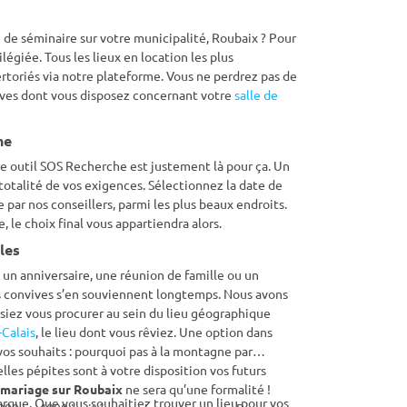
 de séminaire sur votre municipalité, Roubaix ? Pour
légiée. Tous les lieux en location les plus
rtoriés via notre plateforme. Vous ne perdrez pas de
atives dont vous disposez concernant votre
salle de
he
e outil SOS Recherche est justement là pour ça. Un
 totalité de vos exigences. Sélectionnez la date de
 par nos conseillers, parmi les plus beaux endroits.
, le choix final vous appartiendra alors.
les
 un anniversaire, une réunion de famille ou un
 les convives s’en souviennent longtemps. Nous avons
ssiez vous procurer au sein du lieu géographique
Calais
, le lieu dont vous rêviez. Une option dans
os souhaits : pourquoi pas à la montagne par
les pépites sont à votre disposition vos futurs
 mariage sur Roubaix
ne sera qu’une formalité !
rque. Que vous souhaitiez trouver un lieu pour vos