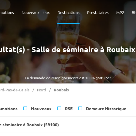
motions
Nouveaux Lieux
Destinations
Prestataires
MP2
Bl
ultat(s) - Salle de séminaire à Roubaix
La demande de renseignements est 100% gratuite !
rd-Pas-de-Calais
Nord
Roubaix
omotions
Nouveaux
RSE
Demeure Historique
de séminaire à Roubaix (59100)