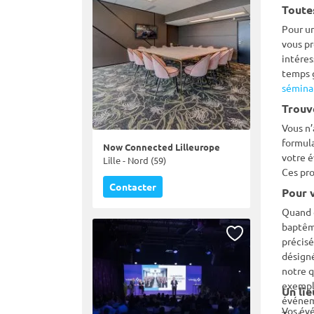
Toute
Pour un
vous pr
intéres
temps g
sémina
Trouv
Vous n’
formula
Now Connected Lilleurope
votre é
Lille - Nord (59)
Ces pro
Contacter
Pour v
Quand o
baptême
précisé
désign
notre q
exemple
Un lie
événeme
Vos évé