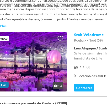
sortes d’événements sont envisageables, que vous pensiez à recevoir 3
és comme un séminaire, ou au moment d’un événement en rapport avec
 clé en main, certains endroits sont également pourvus des services d’u
rme met à votre disposition un choix important de locations de salles 
x devis gratuits vous seront fournis. En fonction de la température ex
nt d’un agréable extérieur, comme un jardin. D’autres services peuven
. Que vous recherchiez un lieu original ou plus traditionnel, vous aurez
Plus
ondra à tous les niveaux à votre entreprise pour votre événement prof
iquement sur Roubaix.
Stab Vélodrome
VEAU
Roubaix - Nord (59)
Lieu Atypique / Stad
Salle de séminaire :
immédiate de Lille
1-1500
Location dès
300 €
. 3 km
(19)
Contacter
de séminaire à proximité de Roubaix (59100)