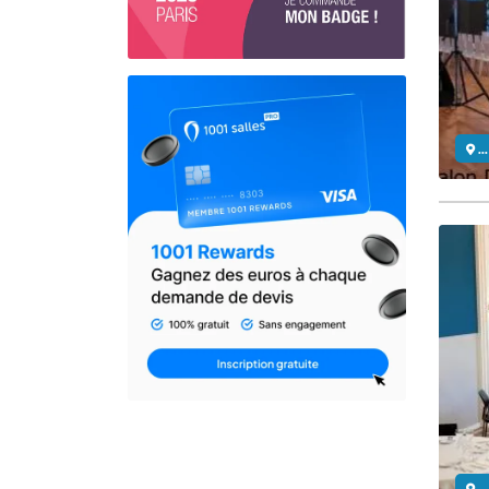
..
..