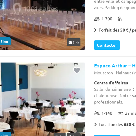
entre ville et campag
axes. Parking de grand
1-300
Forfait dès
50 € / p
. 5 km
(14)
Contacter
Espace Arthur – H
Mouscron - Hainaut 
Centre d'affaires
Salle de séminaire :
chaleureuse. Notre sa
professionnels.
1-140
27 m
Location dès
650 €
. 5 km