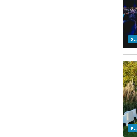
..
..