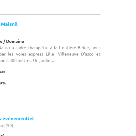
 Maisnil
e / Domaine
 Dans un cadre champêtre à la frontière Belge, nous
ar les voies express Lille- Villeneuve D'ascq et
nd à 800 mètres. Un jardin ...
max
ers.
 évènementiel
ord (59)
po)