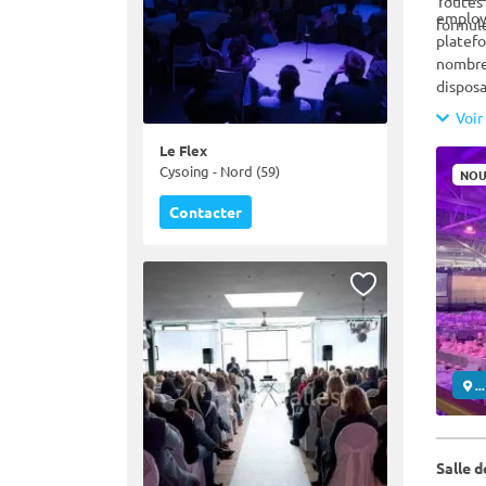
Toutes 
employ
formule
platefo
nombreu
disposa
exemple
Voir 
corresp
Le Flex
spécif
Cysoing - Nord (59)
NOU
Contacter
..
Salle 