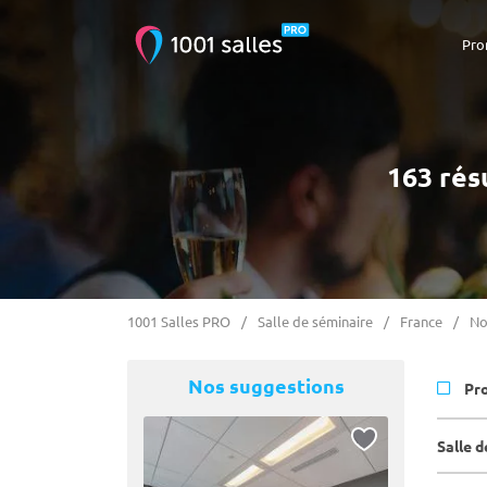
Pro
163 rés
1001 Salles PRO
Salle de séminaire
France
No
Nos suggestions
Pr
Salle 