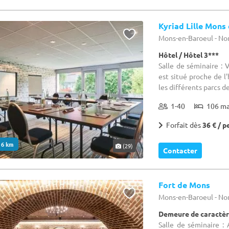
Kyriad Lille Mons
Mons-en-Baroeul - Nor
Hôtel / Hôtel 3***
Salle de séminaire : 
est situé proche de 
les différents parcs de l
1-40
106 m
Forfait dès
36 € / p
. 6 km
(29)
Contacter
Fort de Mons
Mons-en-Baroeul - Nor
Demeure de caractè
Salle de séminaire :