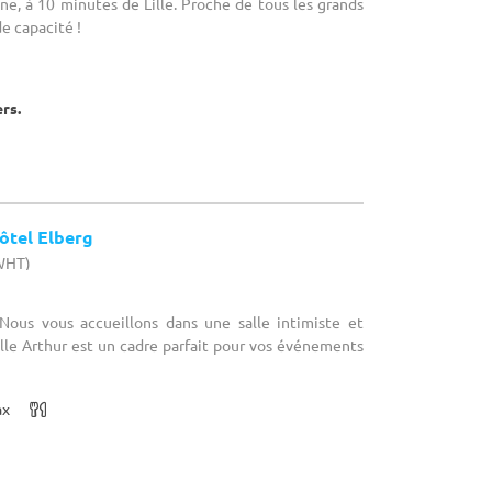
ne, à 10 minutes de Lille. Proche de tous les grands
e capacité !
ers.
ôtel Elberg
(WHT)
 Nous vous accueillons dans une salle intimiste et
lle Arthur est un cadre parfait pour vos événements
ax