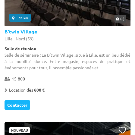
... 11 km
(6)
B'twin Village
Lille - Nord (59)
Salle de réunion
Salle de séminaire : Le B’twin Village, situé à Lille, est un lieu dédié
à la mobilité douce. Entre magasin, espaces de pratique et
événements pour tous, il rassemble passionnés et ...
15-800
Location dès
600 €
Contacter
NOUVEAU