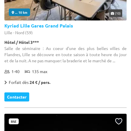
... 10 km
(10)
Kyriad Lille Gares Grand Palais
Lille - Nord (59)
Hôtel / Hôtel 3***
Salle de séminaire : Au coeur d'une des plus belles villes de
Flandres, Lille se découvre en toute saison à toute heure du jour
et de la nuit. A ne pas manquer: la braderie et le marché de ...
1-40
135 max
Forfait dès
24 € / pers.
Contacter
RSE