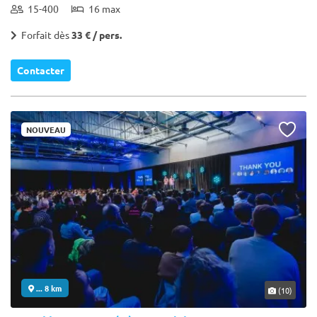
15-400
16 max
Forfait dès
33 € / pers.
Contacter
NOUVEAU
... 8 km
(10)