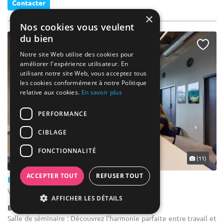
Contacter
×
Nos cookies vous veulent
du bien
Notre site Web utilise des cookies pour
améliorer l'expérience utilisateur. En
utilisant notre site Web, vous acceptez tous
les cookies conformément à notre Politique
relative aux cookies.
En savoir plus
PERFORMANCE
CIBLAGE
FONCTIONNALITÉ
... 12 km
(11)
ACCEPTER TOUT
REFUSER TOUT
Brasserie Moulins D'ascq
Villeneuve-d'Ascq - Nord (59)
AFFICHER LES DÉTAILS
Bar / Bar à Bières
Salle de séminaire : Découvrez l'harmonie parfaite entre travail et