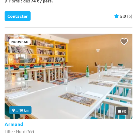
Forfait dès
74 € / pers.
Contacter
5.0
(6)
NOUVEAU
... 10 km
(8)
Armand
Lille - Nord (59)