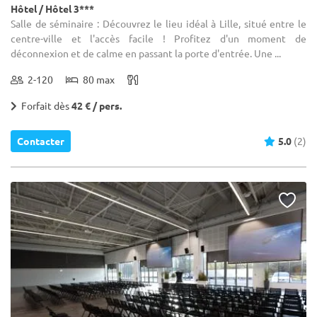
Hôtel / Hôtel 3***
Salle de séminaire : Découvrez le lieu idéal à Lille, situé entre le
centre-ville et l'accès facile ! Profitez d'un moment de
déconnexion et de calme en passant la porte d'entrée. Une ...
2-120
80 max
Forfait dès
42 € / pers.
Contacter
5.0
(2)