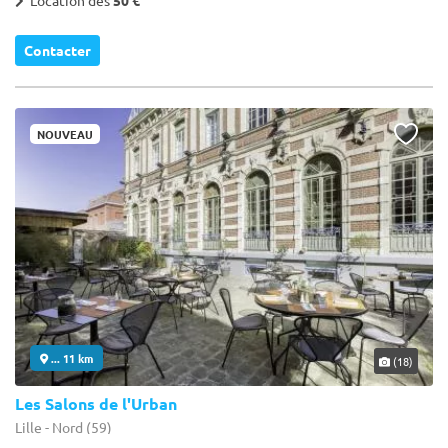
Location dès
50 €
Contacter
NOUVEAU
... 11 km
(18)
Les Salons de l'Urban
Lille - Nord (59)