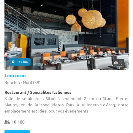
... 12 km
(5)
Leocorno
Ronchin - Nord (59)
Restaurant / Spécialités Italiennes
Salle de séminaire : Situé à seulement 2 km du Stade Pierre-
Mauroy et de la zone Heron Park à Villeneuve-d'Ascq, notre
emplacement est idéal pour vos événements.
10-100