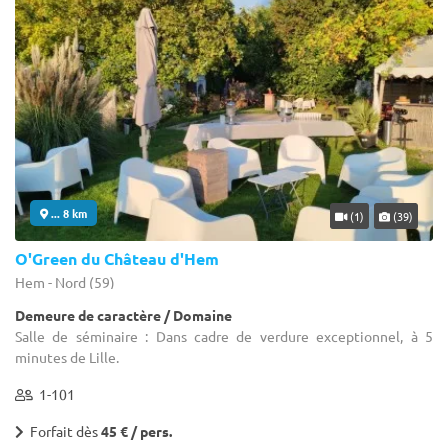
... 8 km
(1)
(39)
O'Green du Château d'Hem
Hem - Nord (59)
Demeure de caractère / Domaine
Salle de séminaire : Dans cadre de verdure exceptionnel, à 5
minutes de Lille.
1-101
Forfait dès
45 € / pers.