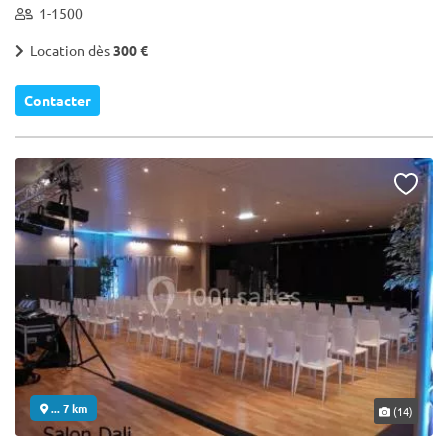
1-1500
Location dès
300 €
Contacter
... 7 km
(14)