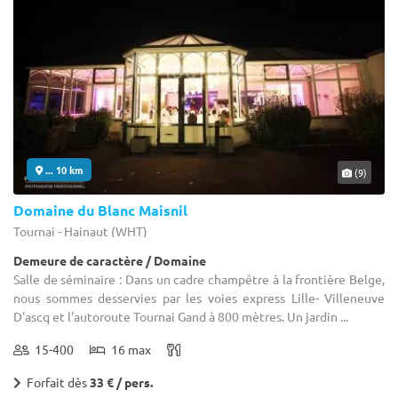
... 10 km
(9)
Domaine du Blanc Maisnil
Tournai - Hainaut (WHT)
Demeure de caractère / Domaine
Salle de séminaire : Dans un cadre champêtre à la frontière Belge,
nous sommes desservies par les voies express Lille- Villeneuve
D'ascq et l'autoroute Tournai Gand à 800 mètres. Un jardin ...
15-400
16 max
Forfait dès
33 € / pers.