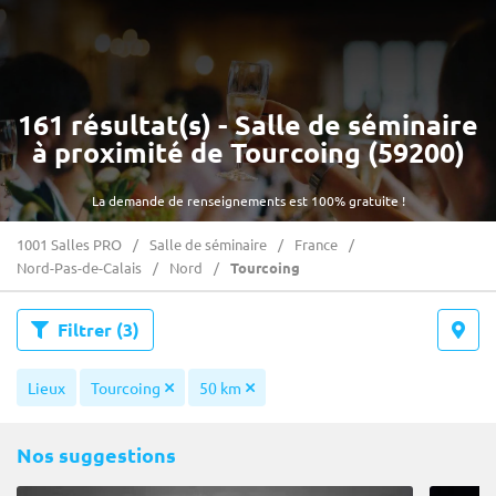
161 résultat(s) - Salle de séminaire
à proximité de Tourcoing (59200)
La demande de renseignements est 100% gratuite !
1001 Salles PRO
Salle de séminaire
France
Nord-Pas-de-Calais
Nord
Tourcoing
Filtrer
(3)
Lieux
Tourcoing
50 km
Nos suggestions