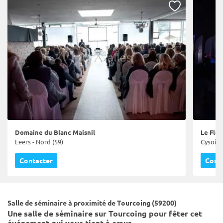
Domaine du Blanc Maisnil
Le Flex
Leers - Nord (59)
Cysoing
Contacter
Cont
Salle de séminaire à proximité de Tourcoing (59200)
Une salle de séminaire sur Tourcoing pour fêter cet
événement qui vous tient à cœur