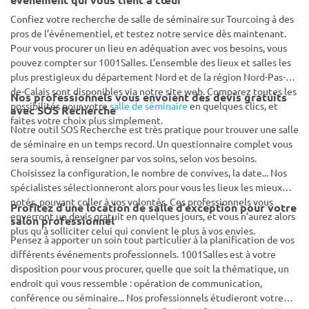
Confiez votre recherche de salle de séminaire sur Tourcoing à des
pros de l’événementiel, et testez notre service dès maintenant.
Pour vous procurer un lieu en adéquation avec vos besoins, vous
pouvez compter sur 1001Salles. L’ensemble des lieux et salles les
plus prestigieux du département Nord et de la région Nord-Pas-
de-Calais sont disponibles via notre site web. Comparez toutes les
Nos professionnels vous envoient des devis gratuits
possibilités pour votre
salle de séminaire
en quelques clics, et
avec SOS Recherche
faites votre choix plus simplement.
Notre outil SOS Recherche est très pratique pour trouver une salle
de séminaire en un temps record. Un questionnaire complet vous
sera soumis, à renseigner par vos soins, selon vos besoins.
Choisissez la configuration, le nombre de convives, la date... Nos
spécialistes sélectionneront alors pour vous les lieux les mieux
notés, pouvant coller à vos volontés. Ces professionnels vous
Profitez d’une location de salle d’exception pour votre
enverront un devis gratuit en quelques jours, et vous n’aurez alors
salon professionnel
plus qu’à solliciter celui qui convient le plus à vos envies.
Pensez à apporter un soin tout particulier à la planification de vos
différents événements professionnels. 1001Salles est à votre
disposition pour vous procurer, quelle que soit la thématique, un
endroit qui vous ressemble : opération de communication,
conférence ou séminaire... Nos professionnels étudieront votre