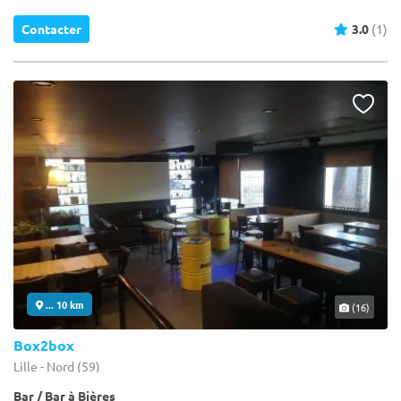
Contacter
3.0
(1)
... 10 km
(16)
Box2box
Lille - Nord (59)
Bar / Bar à Bières