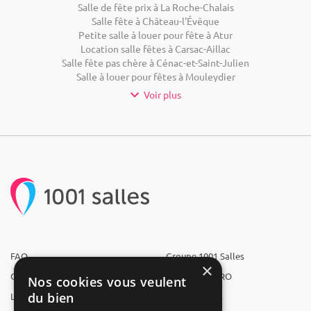
Salle de fête prix à La Roche-Chalais
Salle fête à Château-l'Évêque
Petite salle à louer pour fête à Atur
Location salle fêtes à Carsac-Aillac
Salle fête pas chère à Cénac-et-Saint-Julien
Salle à louer pour fêtes à Mouleydier
Voir plus
FAQ
Groupe 1001 Salles
×
Qui sommes-nous ?
1001 Salles PRO
Nos cookies vous veulent
du bien
L'équipe
1001 Traiteurs