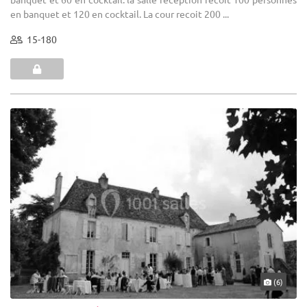
en banquet et 120 en cocktail. La cour recoit 200 ...
15-180
(6)