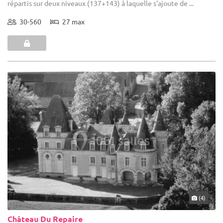
répartis sur deux niveaux (137+143) à laquelle s'ajoute de ...
30-560
27 max
(4)
Château Du Repaire