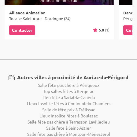
Animation musicale
Alliance Animation
Dance 
Tocane-Saint-Apre - Dordogne (24)
Périgue
5.0
(1)
Contacter
Cont
Autres villes à proximité de Auriac-du-Périgord
Salle fête pas chère à Périgueux
Top salles fêtes à Bergerac
Lieu fête à Sarlat-la-Canéda
Lieux insolite fêtes à Coulounieix-Chamiers
Salle de fête prix à Trélissac
Lieux insolite fêtes à Boulazac
Salle fête pas chère à Terrasson-Lavilledieu
Salle fête à Saint-Astier
Salle fête pas chère à Montpon-Ménestérol