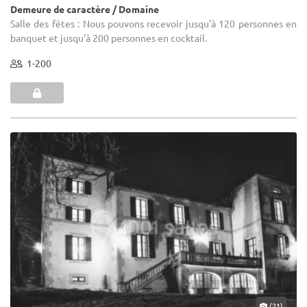
Demeure de caractère / Domaine
Salle des fêtes : Nous pouvons recevoir jusqu'à 120 personnes en
banquet et jusqu'à 200 personnes en cocktail.
1-200
(21)