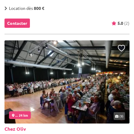
Location dès
800 €
Contacter
5.0
(2)
... 24 km
(9)
Chez Oliv