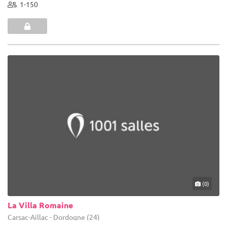
1-150
(0)
La Villa Romaine
Carsac-Aillac - Dordogne (24)