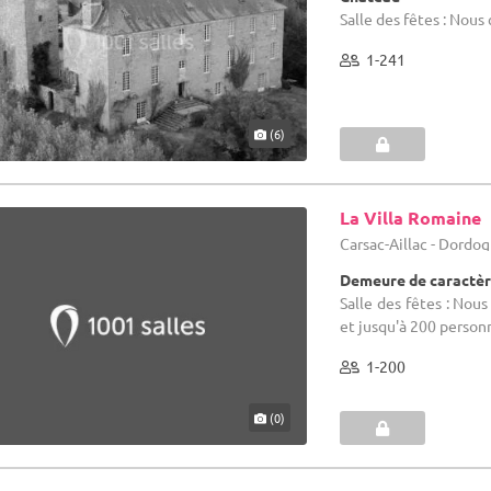
Salle des fêtes : Nous
1-241
(6)
La Villa Romaine
Carsac-Aillac - Dordo
Demeure de caractèr
Salle des fêtes : Nou
et jusqu'à 200 personn
1-200
(0)