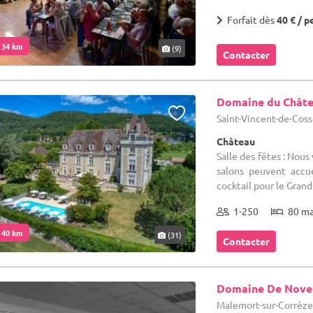
Forfait dès
40 € / p
. 34 km
(9)
Contacter
Domaine du Chât
Saint-Vincent-de-Coss
Château
Salle des fêtes : Nou
salons peuvent accu
cocktail pour le Grand
1-250
80 m
. 40 km
(31)
Contacter
Domaine De Nove
Malemort-sur-Corrèze 