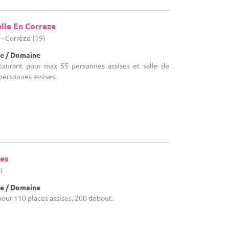
lle En Correze
 - Corrèze (19)
e / Domaine
staurant pour max 55 personnes assises et salle de
personnes assises.
ies
)
e / Domaine
e pour 110 places assises, 200 debout.