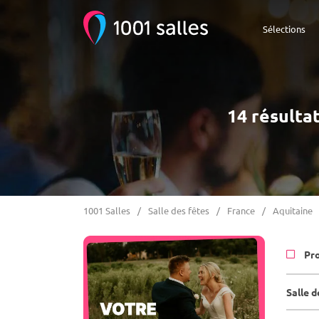
Sélections
14 résultat
1001 Salles
Salle des fêtes
France
Aquitaine
Pr
Salle d