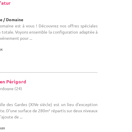
'atur
e / Domaine
Domaine est à vous ! Découvrez nos offres spéciales
n totale. Voyons ensemble la configuration adaptée à
évènement pour ...
ax
 en Périgord
ordogne (24)
alle des Gardes (XIVe siècle) est un lieu d'exception
ête. D'une surface de 280m² répartis sur deux niveaux
ajoute de ...
max