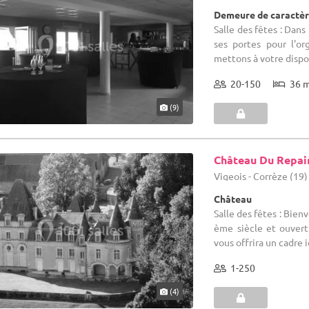
Demeure de caractère
Salle des fêtes : Dan
ses portes pour l'or
mettons à votre disposi
20-150
36 
(9)
Château Du Repai
Vigeois - Corrèze (19)
Château
Salle des fêtes : Bien
ème siècle et ouvert 
vous offrira un cadre i
1-250
(4)