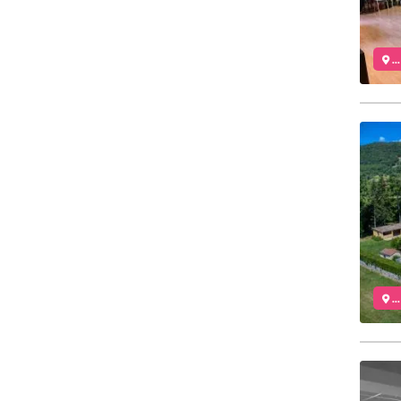
..
..