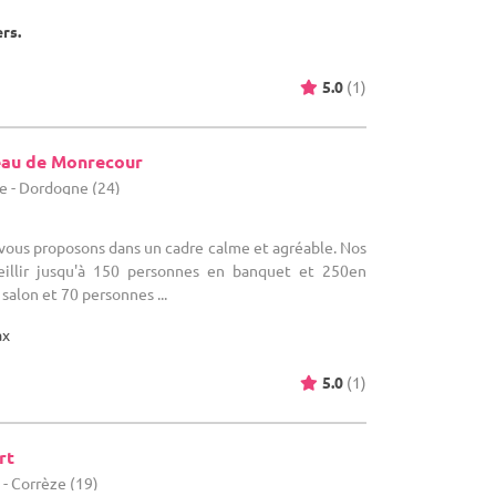
ers.
5.0
(1)
eau de Monrecour
e - Dordogne (24)
s vous proposons dans un cadre calme et agréable. Nos
eillir jusqu'à 150 personnes en banquet et 250en
 salon et 70 personnes ...
ax
5.0
(1)
rt
- Corrèze (19)