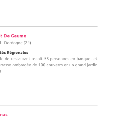
nt De Gaume
l - Dordogne (24)
ités Régionales
salle de restaurant recoit 55 personnes en banquet et
errasse ombragée de 100 couverts et un grand jardin
s
gnac