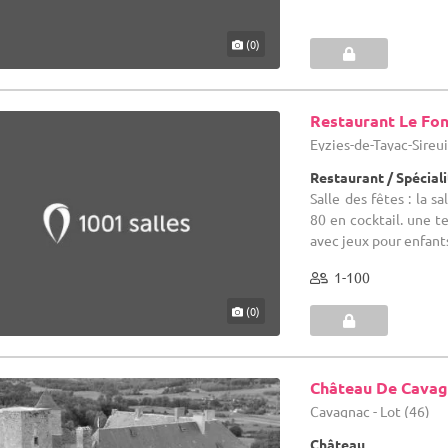
(0)
Restaurant Le Fo
Eyzies-de-Tayac-Sireui
Restaurant / Spécial
Salle des fêtes : la 
80 en cocktail. une t
avec jeux pour enfant
1-100
(0)
Château De Cava
Cavagnac - Lot (46)
Château