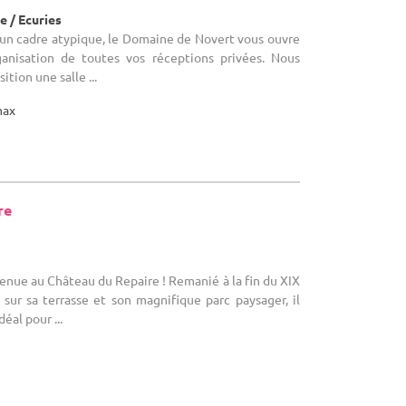
 / Ecuries
s un cadre atypique, le Domaine de Novert vous ouvre
ganisation de toutes vos réceptions privées. Nous
tion une salle ...
max
re
venue au Château du Repaire ! Remanié à la fin du XIX
sur sa terrasse et son magnifique parc paysager, il
déal pour ...