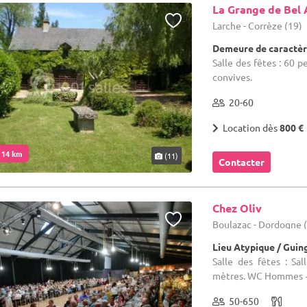
La Grange de Bel 
Larche - Corrèze (19)
Demeure de caractèr
Salle des fêtes : 60 p
convives.
20-60
Location dès
800 €
. 14 km
(11)
Contacter
Chez Oliv
Boulazac - Dordogne 
Lieu Atypique / Guin
Salle des fêtes : S
mètres. WC Hommes +
50-650