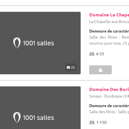
Domaine La Chape
La Chapelle-aux-Brocs
Demeure de caractèr
Salle des fêtes : Re
reunion pour max. 25 
6-55
(0)
Domaine Des Bor
Sorges - Dordogne (24
Demeure de caractèr
Salle des fêtes : Sall
1-150