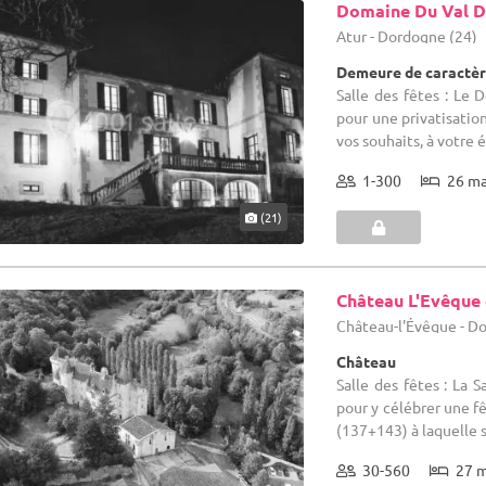
Domaine Du Val D
Atur - Dordogne (24)
Demeure de caractèr
Salle des fêtes : Le 
pour une privatisatio
vos souhaits, à votre 
1-300
26 m
(21)
Château L'Evêque
Château-l'Évêque - D
Château
Salle des fêtes : La S
pour y célébrer une f
(137+143) à laquelle s'
30-560
27 