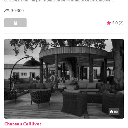
30-300
5.0
(2)
(6)
Chateau Caillivet