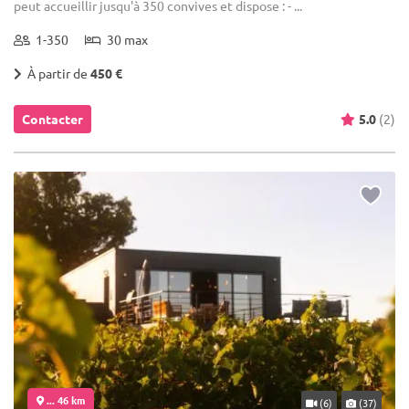
peut accueillir jusqu'à 350 convives et dispose : - ...
1-350
30 max
À partir de
450 €
Contacter
5.0
(2)
... 46 km
(6)
(37)