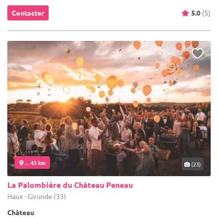
Contacter
5.0
(5)
... 43 km
(23)
La Palombière du Château Peneau
Haux - Gironde (33)
Château