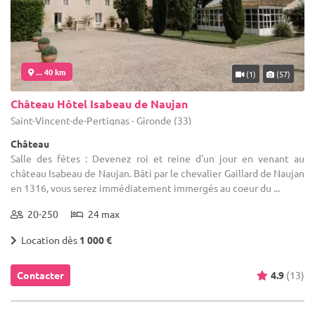
... 40 km
(1)
(57)
Château Hôtel Isabeau de Naujan
Saint-Vincent-de-Pertignas - Gironde (33)
Château
Salle des fêtes : Devenez roi et reine d'un jour en venant au
château Isabeau de Naujan. Bâti par le chevalier Gaillard de Naujan
en 1316, vous serez immédiatement immergés au coeur du ...
20-250
24 max
Location dès
1 000 €
Contacter
4.9
(13)