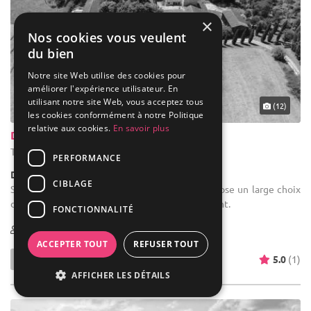
×
Nos cookies vous veulent
du bien
Notre site Web utilise des cookies pour
améliorer l'expérience utilisateur. En
utilisant notre site Web, vous acceptez tous
(12)
les cookies conformément à notre Politique
relative aux cookies.
En savoir plus
Domaine de Bertranet
Tonneins - Lot-et-Garonne (47)
PERFORMANCE
Demeure de caractère / Domaine
CIBLAGE
Salle des fêtes : Le Domaine de Bertranet propose un large choix
d'espaces pour l'organisation de votre événement.
FONCTIONNALITÉ
1-200
23 max
ACCEPTER TOUT
REFUSER TOUT
5.0
(1)
AFFICHER LES DÉTAILS