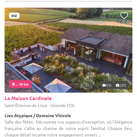
RSE
... 39 km
(1)
(31)
La Maison Cardinale
Saint-Étienne-de-Lisse - Gironde (33)
Lieu Atypique / Domaine Viticole
Salle des fêtes : Découvrez nos espaces d'exception, où l'élégance
française s'allie au charme de notre esprit familial. Chaque lieu,
chaque détail incarne notre engagement envers ...