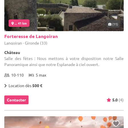
... 41 km
(11)
Forteresse de Langoiran
Langoiran - Gironde (33)
Château
Salle des fêtes : Nous mettons à votre disposition notre Salle
Panoramique ainsi que notre Esplanade à ciel ouvert.
10-110
5 max
Location dès
500 €
Contacter
5.0
(4)