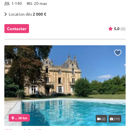
1-140
20 max
Location dès
2 000 €
Contacter
5.0
(6)
... 28 km
(2)
(11)