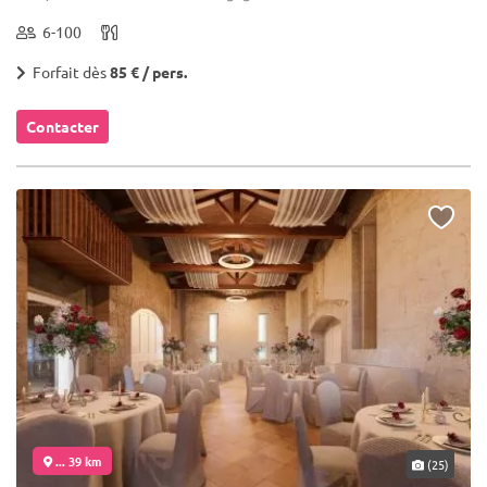
6-100
Forfait dès
85 € / pers.
Contacter
... 39 km
(25)