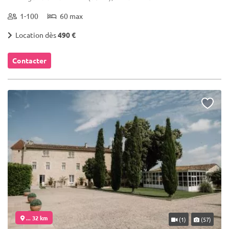
1-100
60 max
Location dès
490 €
Contacter
... 32 km
(1)
(57)