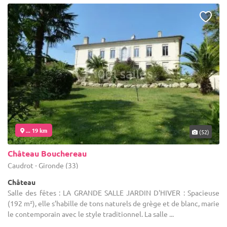
... 19 km
(52)
Château Bouchereau
Caudrot - Gironde (33)
Château
Salle des fêtes : LA GRANDE SALLE JARDIN D'HIVER : Spacieuse
(192 m²), elle s’habille de tons naturels de grège et de blanc, marie
le contemporain avec le style traditionnel. La salle ...