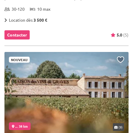
30-120
10 max
Location dès
3 500 €
Contacter
5.0
(5)
NOUVEAU
... 38 km
(9)