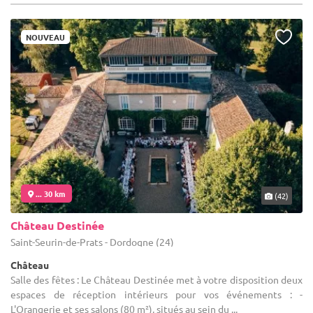
NOUVEAU
... 30 km
(42)
Château Destinée
Saint-Seurin-de-Prats - Dordogne (24)
Château
Salle des fêtes : Le Château Destinée met à votre disposition deux
espaces de réception intérieurs pour vos événements : -
L'Orangerie et ses salons (80 m²), situés au sein du ...