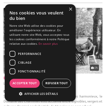
×
Nos cookies vous veulent
du bien
Notre site Web utilise des cookies pour
améliorer l'expérience utilisateur. En
utilisant notre site Web, vous acceptez tous
les cookies conformément à notre Politique
relative aux cookies.
En savoir plus
PERFORMANCE
CIBLAGE
(7)
FONCTIONNALITÉ
Domaine des Charmilles
ACCEPTER TOUT
REFUSER TOUT
Le Puy - Gironde (33)
Demeure de caractère / Domaine
AFFICHER LES DÉTAILS
Salle des fêtes : Dans une vallée aux paysages harmonieux, le
Domaine des Charmilles vous accueille entre vignobles, vergers et