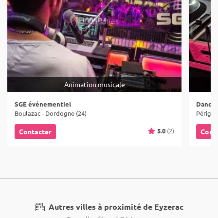
Animation musicale
SGE événementiel
Dance 
Boulazac - Dordogne (24)
Périgue
5.0
(2)
Contacter
Cont
Autres villes à proximité de Eyzerac