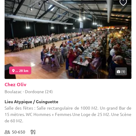
... 28 km
(9)
Chez Oliv
Boulazac - Dordogne (24)
Lieu Atypique / Guinguette
Salle des fêtes : Salle rectangulaire de 1000 M2. Un grand Bar de
15 mètres. WC Hommes + Femmes Une Loge de 25 M2. Une Scène
de 60 M2.
50-650