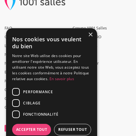
FAQ
Groupe 1001 Salles
×
Qui sommes-nous ?
1001 Salles PRO
Nos cookies vous veulent
du bien
L'équipe
1001 Traiteurs
Nous recrutons
1001 Artistes
Notre site Web utilise des cookies pour
améliorer l'expérience utilisateur. En
Nos partenaires
Reserverunbar
utilisant notre site Web, vous acceptez tous
Espace presse
MP2
les cookies conformément à notre Politique
relative aux cookies.
En savoir plus
Mentions légales
CGV
PERFORMANCE
CGU
CIBLAGE
Contact
FONCTIONNALITÉ
ACCEPTER TOUT
REFUSER TOUT