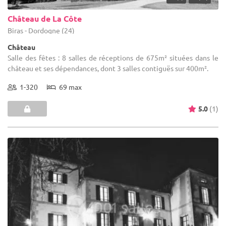
Château de La Côte
Biras - Dordogne (24)
Château
Salle des fêtes : 8 salles de réceptions de 675m² situées dans le
château et ses dépendances, dont 3 salles contiguës sur 400m².
1-320
69 max
5.0
(1)