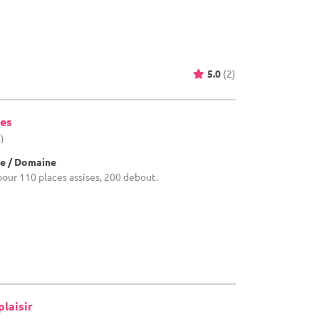
5.0
(2)
ies
)
e / Domaine
e pour 110 places assises, 200 debout.
laisir