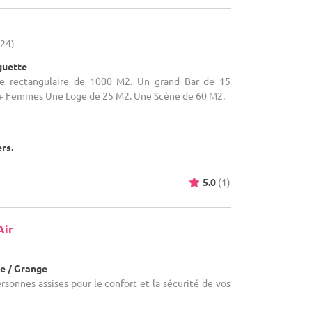
(24)
guette
alle rectangulaire de 1000 M2. Un grand Bar de 15
 Femmes Une Loge de 25 M2. Une Scène de 60 M2.
ers.
5.0
(1)
Air
e / Grange
ersonnes assises pour le confort et la sécurité de vos