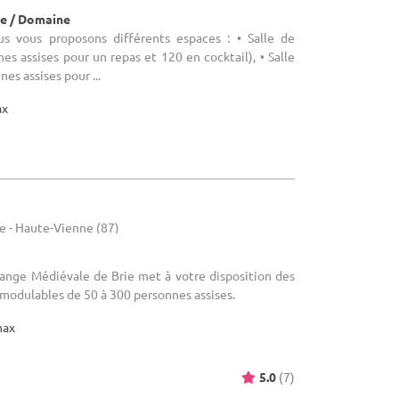
e / Domaine
us vous proposons différents espaces : • Salle de
es assises pour un repas et 120 en cocktail), • Salle
es assises pour ...
ax
e - Haute-Vienne (87)
Grange Médiévale de Brie met à votre disposition des
modulables de 50 à 300 personnes assises.
max
5.0
(7)