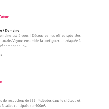
'atur
e / Domaine
Domaine est à vous ! Découvrez nos offres spéciales
n totale. Voyons ensemble la configuration adaptée à
évènement pour ...
ax
te
lles de réceptions de 675m² situées dans le château et
 3 salles contiguës sur 400m².