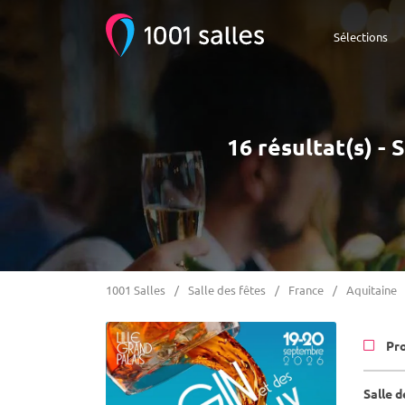
Sélections
16 résultat(s) -
1001 Salles
Salle des fêtes
France
Aquitaine
Pr
Salle d