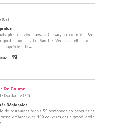
 (87)
ge club
puis plus de vingt ans, à Cussac, au cœur du Parc
rigord Limousin, Le Souffle Vert accueille toute
ui apprécient la ...
max
nt De Gaume
l - Dordogne (24)
ités Régionales
salle de restaurant recoit 55 personnes en banquet et
errasse ombragée de 100 couverts et un grand jardin
s