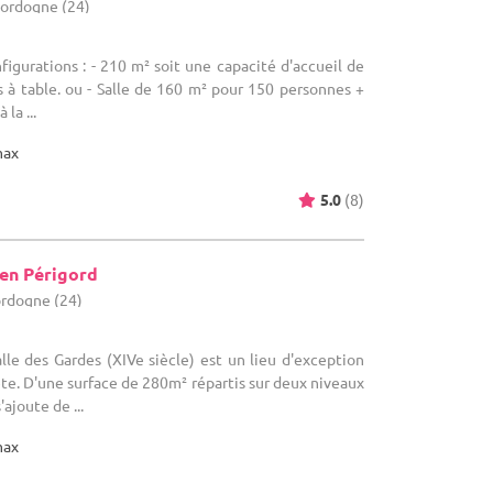
Dordogne (24)
nfigurations : - 210 m² soit une capacité d'accueil de
 à table. ou - Salle de 160 m² pour 150 personnes +
la ...
max
5.0
(8)
 en Périgord
ordogne (24)
alle des Gardes (XIVe siècle) est un lieu d'exception
ête. D'une surface de 280m² répartis sur deux niveaux
ajoute de ...
max