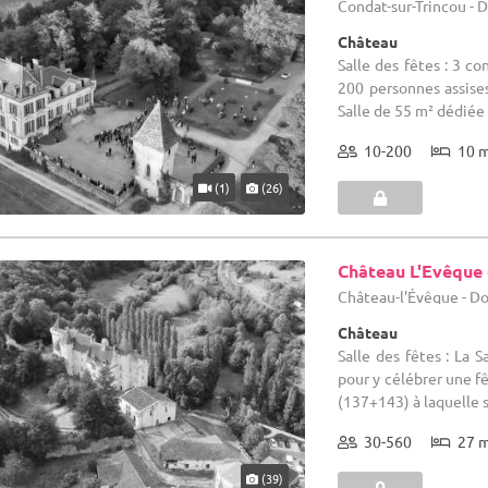
Condat-sur-Trincou - 
Château
Salle des fêtes : 3 co
200 personnes assises
Salle de 55 m² dédiée à 
10-200
10 
(1)
(26)
Château L'Evêque
Château-l'Évêque - D
Château
Salle des fêtes : La S
pour y célébrer une f
(137+143) à laquelle s'
30-560
27 
(39)