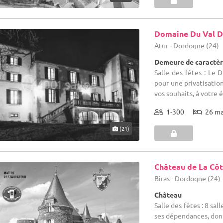
Domaine Du Val D
Atur - Dordogne (24)
Demeure de caractèr
Salle des fêtes : Le 
pour une privatisatio
vos souhaits, à votre 
1-300
26 m
(21)
Château de La Cô
Biras - Dordogne (24)
Château
Salle des fêtes : 8 sa
ses dépendances, dont