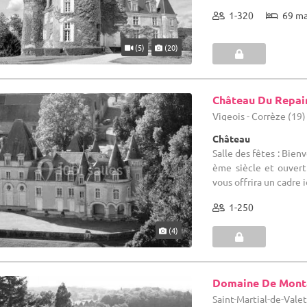
1-320
69 m
(5)
(20)
Château Du Repai
Vigeois - Corrèze (19)
Château
Salle des fêtes : Bien
ème siècle et ouvert 
vous offrira un cadre i
1-250
(4)
Domaine De Mont
Saint-Martial-de-Vale