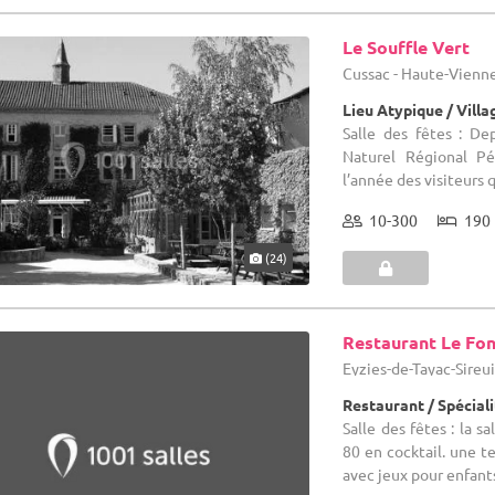
Le Souffle Vert
Cussac - Haute-Vienne
Lieu Atypique / Villa
Salle des fêtes : De
Naturel Régional Pé
l’année des visiteurs q
10-300
190 
(24)
Restaurant Le Fo
Eyzies-de-Tayac-Sireui
Restaurant / Spécial
Salle des fêtes : la 
80 en cocktail. une t
avec jeux pour enfant