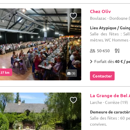
Chez Oliv
Boulazac - Dordogne 
Lieu Atypique / Guin
Salle des fêtes : S
mètres. WC Hommes +
50-650
Forfait dès
40 € / p
. 27 km
(9)
Contacter
La Grange de Bel 
Larche - Corrèze (19)
Demeure de caractèr
Salle des fêtes : 60 p
convives.