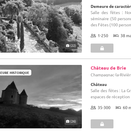
Demeure de caractèr
Salle des fêtes : No
séminaire (50 personn
des Fêtes (100 personn
1-250
38 m
(22)
Château de Brie
EURE HISTORIQUE
Champagnac-la-Rivièr
Château
Salle des fêtes : La 
espaces de réception 
35-300
60 
(26)