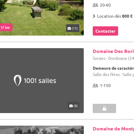
20-60
Location dès
800 €
. 37 km
(11)
Contacter
Domaine Des Bor
Sorges - Dordogne (24
Demeure de caractèr
Salle des fêtes : Sall
1-150
(0)
Domaine de Montp