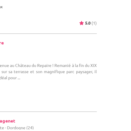
ax
5.0
(1)
re
venue au Château du Repaire ! Remanié à la fin du XIX
sur sa terrasse et son magnifique parc paysager, il
déal pour ...
agenet
tte - Dordogne (24)