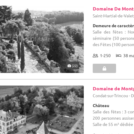
Domaine De Mont
Saint-Martial-de-Vale
Demeure de caractèr
Salle des fêtes : No
séminaire (50 personn
des Fêtes (100 personn
1-250
38 m
(22)
Domaine de Montp
Condat-sur-Trincou - 
Château
Salle des fêtes : 3 co
200 personnes assises
Salle de 55 m² dédiée à 