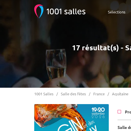
Sélections
17 résultat(s) - 
1001 Salles
Salle des fêtes
France
Aquitaine
Pr
Salle d