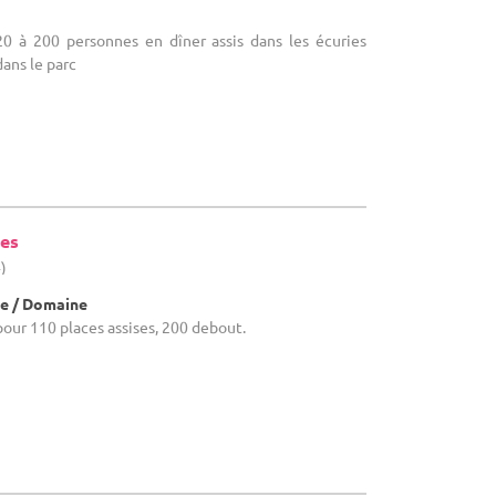
 20 à 200 personnes en dîner assis dans les écuries
dans le parc
ies
)
e / Domaine
e pour 110 places assises, 200 debout.