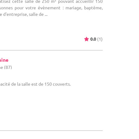
vatisez cette salle de 250 m² pouvant accueillir 150
sonnes pour votre évènement : mariage, baptême,
 d'entreprise, salle de ...
0.0
(1)
aine
e (87)
pacité de la salle est de 150 couverts.