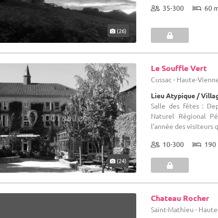
35-300
60 
(26)
Le Souffle Vert
Cussac - Haute-Vienne
Lieu Atypique / Villa
Salle des fêtes : De
Naturel Régional Pé
l’année des visiteurs q
10-300
190 
(24)
Chateau Rocher
Saint-Mathieu - Haute