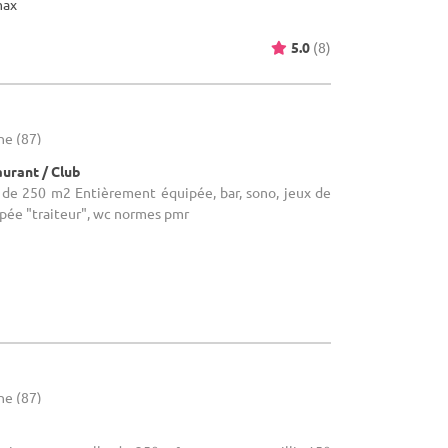
max
5.0
(8)
ne (87)
aurant / Club
le de 250 m2 Entièrement équipée, bar, sono, jeux de
ipée "traiteur", wc normes pmr
ne (87)