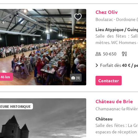
Chez Oliv
Boulazac - Dordogne 
Lieu Atypique / Guin
Salle des fêtes : S
mètres. WC Hommes +
50-650
Forfait dès
40 € / p
. 46 km
(9)
Contacter
Château de Brie
EURE HISTORIQUE
Champagnac-la-Rivièr
Château
Salle des fêtes : La 
espaces de réception 