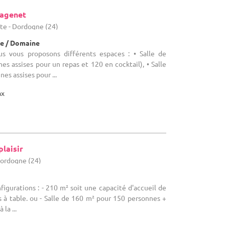
agenet
tte - Dordogne (24)
e / Domaine
us vous proposons différents espaces : • Salle de
es assises pour un repas et 120 en cocktail), • Salle
es assises pour ...
ax
laisir
Dordogne (24)
nfigurations : - 210 m² soit une capacité d'accueil de
 à table. ou - Salle de 160 m² pour 150 personnes +
la ...