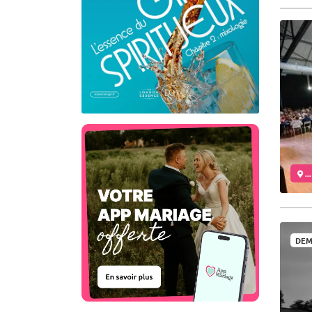
..
DEM