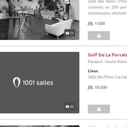
Salle des fêtes : Pri
couverts ou 200 per
anniversaire, séminaire
1-200
(7)
Golf De La Porcel
Panazol - Haute-Vienn
Lieux
Salle des fêtes : La ca
10-200
(0)