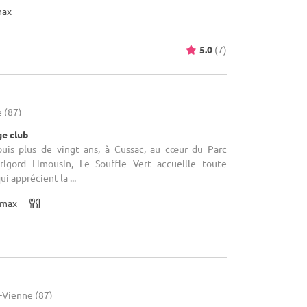
max
5.0
(7)
 (87)
ge club
puis plus de vingt ans, à Cussac, au cœur du Parc
rigord Limousin, Le Souffle Vert accueille toute
ui apprécient la ...
max
-Vienne (87)