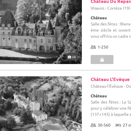
Château Du Repai
Vigeois - Corrèze (19)
Château
Salle des fêtes : Bien
ème siècle et ouvert 
vous offrira un cadre i
1-250
(4)
Château L'Evêque
Château-l'Évêque - D
Château
Salle des fêtes : La S
pour y célébrer une f
(137+143) à laquelle s'
30-560
27 