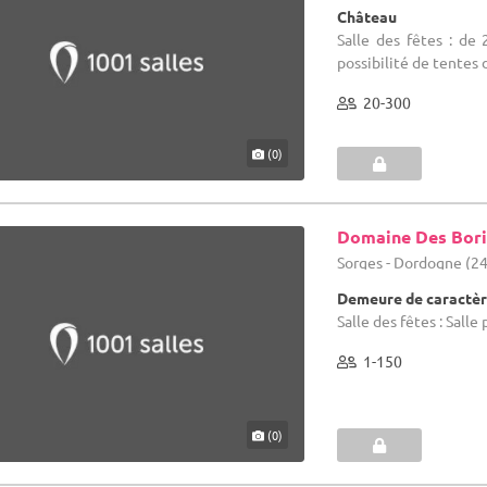
Château
Salle des fêtes : de
possibilité de tentes 
20-300
(0)
Domaine Des Bor
Sorges - Dordogne (24
Demeure de caractèr
Salle des fêtes : Sall
1-150
(0)