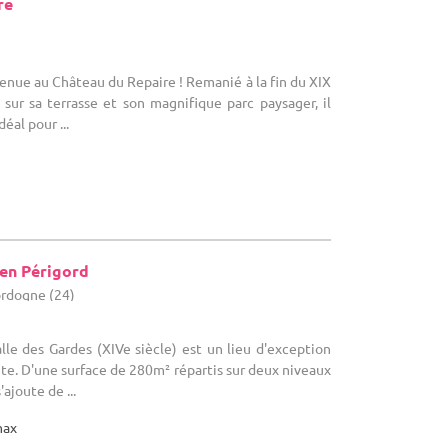
re
venue au Château du Repaire ! Remanié à la fin du XIX
sur sa terrasse et son magnifique parc paysager, il
déal pour ...
 en Périgord
ordogne (24)
alle des Gardes (XIVe siècle) est un lieu d'exception
ête. D'une surface de 280m² répartis sur deux niveaux
ajoute de ...
max