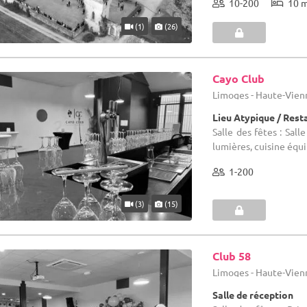
10-200
10 
(1)
(26)
Cayo Club
Limoges - Haute-Vien
Lieu Atypique / Rest
Salle des fêtes : Sal
lumières, cuisine équ
1-200
(3)
(15)
Club 58
Limoges - Haute-Vien
Salle de réception