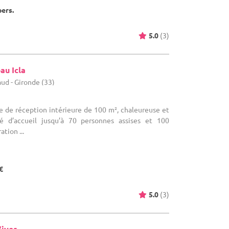
pers.
5.0
(3)
au Icla
ud - Gironde (33)
lle de réception intérieure de 100 m², chaleureuse et
té d’accueil jusqu’à 70 personnes assises et 100
tion ...
€
5.0
(3)
Vives