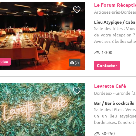
Le Forum Récepti
Artigues-près-Bordeau
Lieu Atypique / Caba
Salle des fêtes : Vous
de votre réception ?
Avec ses 2 belles salles
1-300
. 9 km
(7)
Contacter
Levrette Café
Bordeaux - Gironde (3
Bar / Bar à cocktails
Salle des fêtes : Vene
un un lieu atypiqu
bordelaises. L’endroit 
50-250