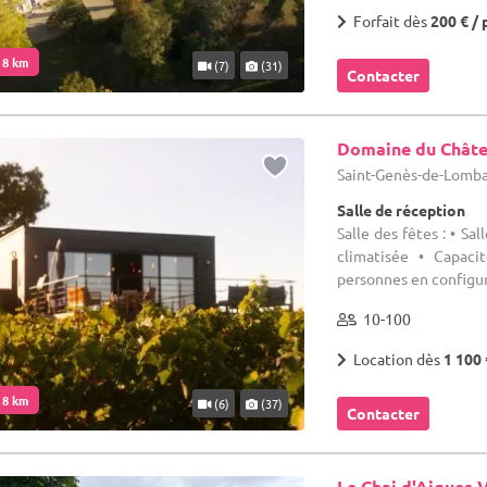
Forfait dès
200 € / 
. 8 km
(7)
(31)
Contacter
Domaine du Châte
Saint-Genès-de-Lomba
Salle de réception
Salle des fêtes : • Sa
climatisée • Capaci
personnes en configura
10-100
Location dès
1 100 
. 8 km
(6)
(37)
Contacter
Le Chai d'Aigues 