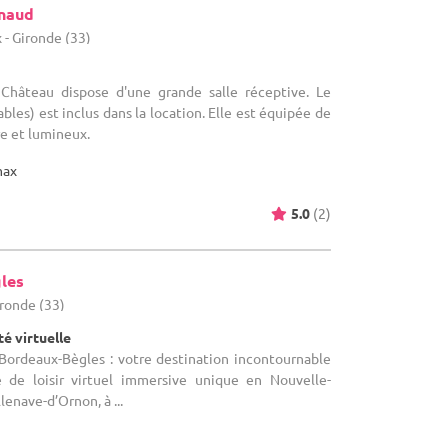
naud
- Gironde (33)
 Château dispose d'une grande salle réceptive. Le
ables) est inclus dans la location. Elle est équipée de
re et lumineux.
max
5.0
(2)
les
ironde (33)
té virtuelle
 Bordeaux-Bègles : votre destination incontournable
 de loisir virtuel immersive unique en Nouvelle-
lenave-d’Ornon, à ...