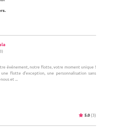
ers.
ala
3)
Votre événement, notre flotte, votre moment unique !
une flotte d’exception, une personnalisation sans
nous et ...
5.0
(3)