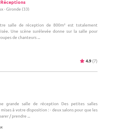
 Réceptions
x - Gironde (33)
otre salle de réception de 800m² est totalement
tisée. Une scène surélevée donne sur la salle pour
groupes de chanteurs ...
4.9
(7)
c
ne grande salle de réception Des petites salles
ises à votre disposition : - deux salons pour que les
arer / prendre ...
ax