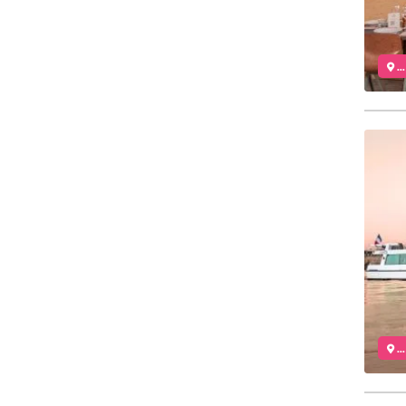
..
..