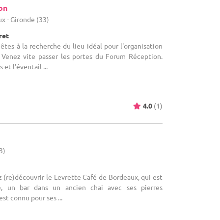
on
x - Gironde (33)
ret
 êtes à la recherche du lieu idéal pour l'organisation
 Venez vite passer les portes du Forum Réception.
 et l'éventail ...
4.0
(1)
3)
z (re)découvrir le Levrette Café de Bordeaux, qui est
e, un bar dans un ancien chai avec ses pierres
est connu pour ses ...