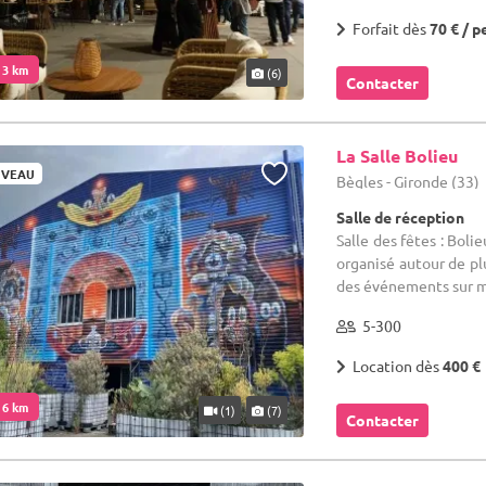
Forfait dès
70 € / p
. 3 km
(6)
Contacter
La Salle Bolieu
VEAU
Bègles - Gironde (33)
Salle de réception
Salle des fêtes : Boli
organisé autour de p
des événements sur me
5-300
Location dès
400 €
. 6 km
(1)
(7)
Contacter