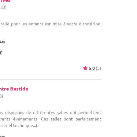
(33)
 salle pour les enfants est mise à votre disposition.
max
€
5.0
(5)
ntre Bastide
3)
us disposons de différentes salles qui permettent
fférents événements. Ces salles sont parfaitement
tériel technique...).
max