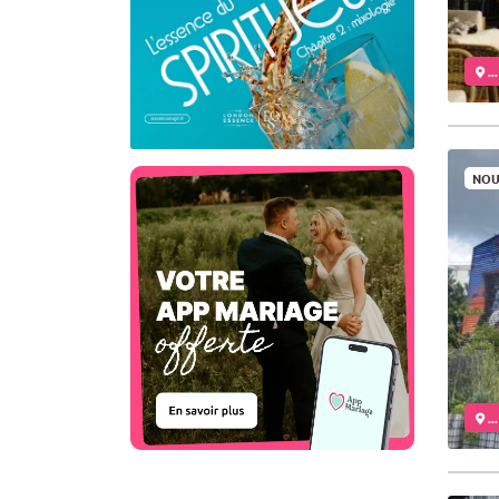
..
NOU
..