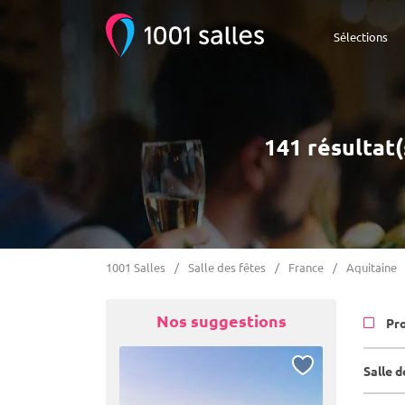
Sélections
141 résultat(
1001 Salles
Salle des fêtes
France
Aquitaine
Nos suggestions
Pr
Salle 