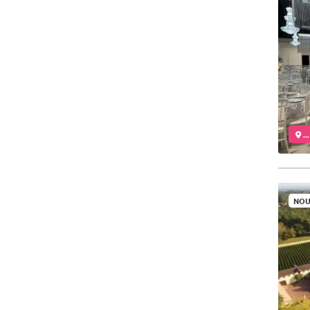
..
NOU