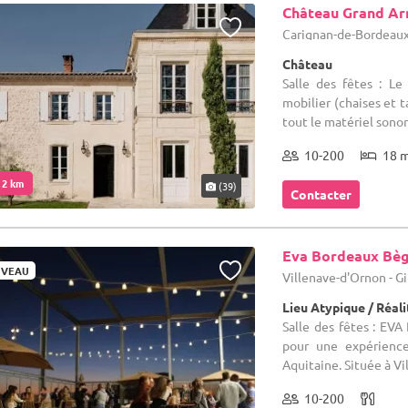
Château Grand Ar
Carignan-de-Bordeaux 
Château
Salle des fêtes : Le
mobilier (chaises et t
tout le matériel sono
10-200
18 
. 2 km
(39)
Contacter
Eva Bordeaux Bèg
VEAU
Villenave-d'Ornon - G
Lieu Atypique / Réali
Salle des fêtes : EVA
pour une expérience
Aquitaine. Située à Vil
10-200