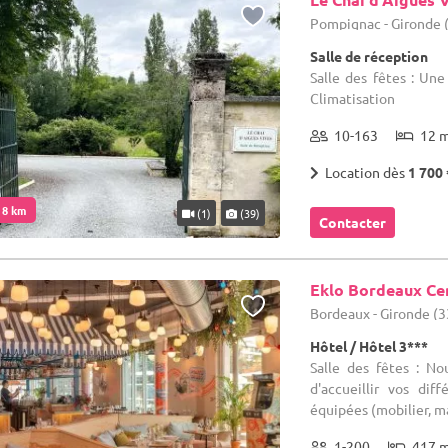
Pompignac - Gironde 
Salle de réception
Salle des fêtes : Une
Climatisation
10-163
12 
Location dès
1 700 
. 8 km
(1)
(39)
Contacter
Eklo Bordeaux Ce
Bordeaux - Gironde (3
Hôtel / Hôtel 3***
Salle des fêtes : No
d'accueillir vos di
équipées (mobilier, ma
1-200
417 