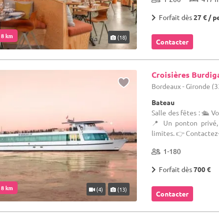
Forfait dès
27 € / p
. 8 km
(18)
Contacter
Croisières Burdig
Bordeaux - Gironde (3
Bateau
Salle des fêtes : 🛳 
📍 Un ponton privé, 
limites. 👉 Contactez-
1-180
Forfait dès
700 €
. 8 km
(4)
(13)
Contacter