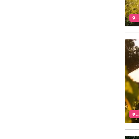
..
..