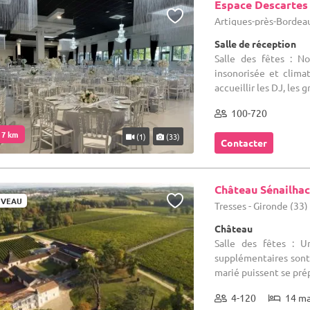
Espace Descartes
Artigues-près-Bordeau
Salle de réception
Salle des fêtes : N
insonorisée et clima
accueillir les DJ, les 
100-720
. 7 km
(1)
(33)
Contacter
Château Sénailha
VEAU
Tresses - Gironde (33)
Château
Salle des fêtes : U
supplémentaires sont m
marié puissent se prép
4-120
14 m