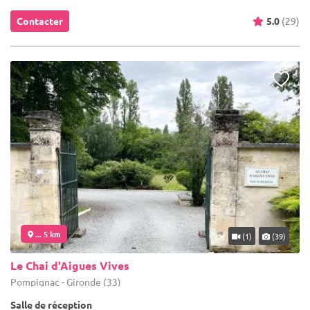
Contacter
5.0
(29)
... 5 km
(1)
(39)
Le Chai d'Aigues Vives
Pompignac - Gironde (33)
Salle de réception