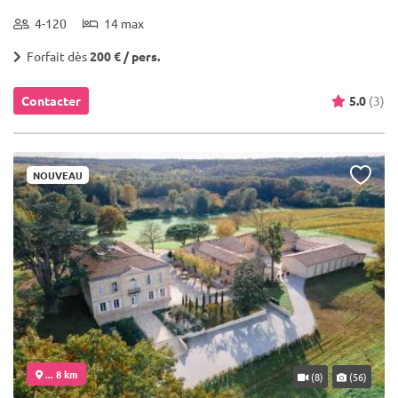
4-120
14 max
Forfait dès
200 € / pers.
Contacter
5.0
(3)
NOUVEAU
... 8 km
(8)
(56)