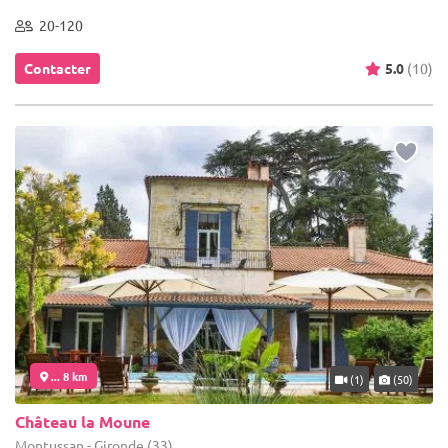
20-120
Contacter
5.0
(10)
... 8 km
(1)
(50)
Château la Moune
Montussan - Gironde (33)