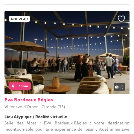
NOUVEAU
... 10 km
(6)
Eva Bordeaux Bègles
Villenave-d'Ornon - Gironde (33)
Lieu Atypique / Réalité virtuelle
Salle des fêtes : EVA Bordeaux-Bègles : votre destination
incontournable pour une expérience de loisir virtuel immersive