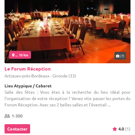
... 10 km
(7)
Le Forum Réception
Artigues-près-Bordeaux - Gironde (33)
Lieu Atypique / Cabaret
Salle des fêtes : Vous êtes à la recherche du lieu idéal pour
l'organisation de votre réception ? Venez vite passer les portes du
Forum Réception. Avec ses 2 belles salles et l'éventail ...
1-300
Contacter
4.0
(1)