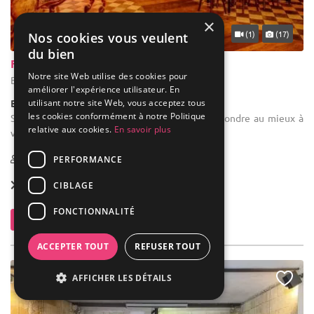
×
... 14 km
(1)
(17)
Nos cookies vous veulent
du bien
Flocus Bordeaux
Notre site Web utilise des cookies pour
Bordeaux - Gironde (33)
améliorer l'expérience utilisateur. En
utilisant notre site Web, vous acceptez tous
Bar / Bar à Jeux
les cookies conformément à notre Politique
Salle des fêtes : Plusieurs espaces pouvant répondre au mieux à
relative aux cookies.
En savoir plus
vos événements !
8-700
PERFORMANCE
Forfait dès
26 € / pers.
CIBLAGE
FONCTIONNALITÉ
Contacter
ACCEPTER TOUT
REFUSER TOUT
AFFICHER LES DÉTAILS