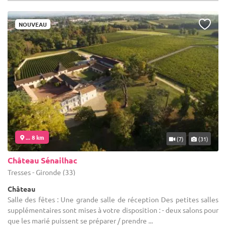
NOUVEAU
... 8 km
(7)
(31)
Château Sénailhac
Tresses - Gironde (33)
Château
Salle des fêtes : Une grande salle de réception Des petites salles
supplémentaires sont mises à votre disposition : - deux salons pour
que les marié puissent se préparer / prendre ...