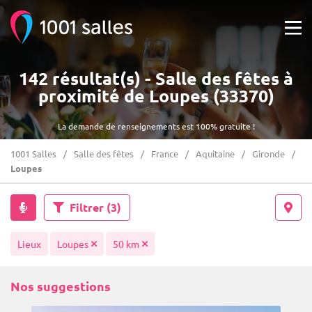
142 résultat(s) - Salle des fêtes à
proximité de Loupes (33370)
La demande de renseignements est 100% gratuite !
1001 Salles
Salle des fêtes
France
Aquitaine
Gironde
Loupes
Filtrer
(3)
Lieux
Loupes
50 km
Nos suggestions