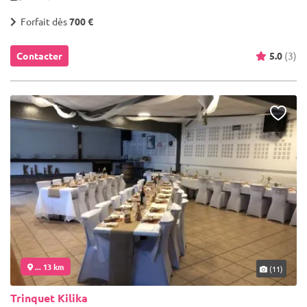
Forfait dès
700 €
Contacter
5.0
(3)
... 13 km
(11)
Trinquet Kilika