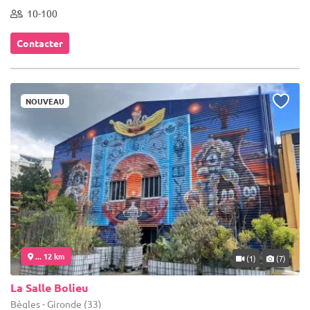
10-100
Contacter
NOUVEAU
... 12 km
(1)
(7)
La Salle Bolieu
Bègles - Gironde (33)