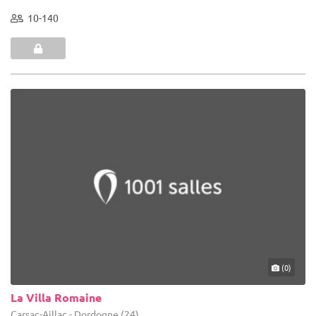
10-140
(0)
La Villa Romaine
Carsac-Aillac - Dordogne (24)