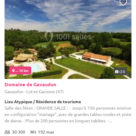
... 10 km
(23)
Domaine de Gavaudun
Gavaudun - Lot-et-Garonne (47)
Lieu Atypique / Résidence de tourisme
Salle des fêtes : GRANDE SALLE : - Jusqu'à 150 personnes environ
en configuration "mariage", avec de grandes tables rondes et piste
de danse. - Plus de 200 personnes en longues tablées. - ...
30-300
192 max