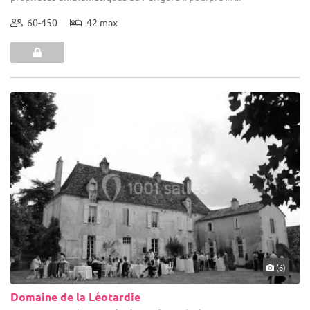
60-450
42 max
(6)
Domaine de la Léotardie