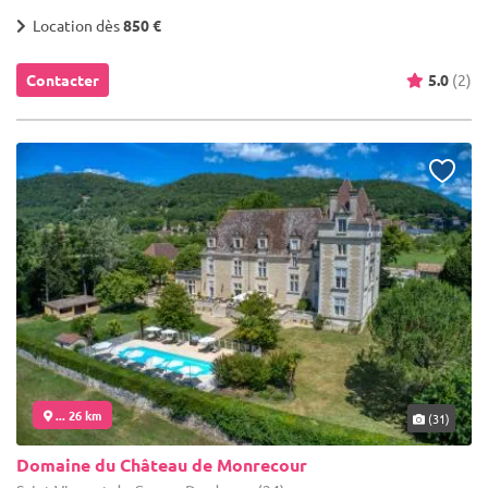
Location dès
850 €
Contacter
5.0
(2)
... 26 km
(31)
Domaine du Château de Monrecour