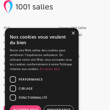
FAQ
Groupe 1001 Salles
×
Qui sommes-nous ?
1001 Salles PRO
Nos cookies vous veulent
du bien
L'équipe
1001 Traiteurs
Nous recrutons
1001 Artistes
Notre site Web utilise des cookies pour
améliorer l'expérience utilisateur. En
Nos partenaires
Reserverunbar
utilisant notre site Web, vous acceptez tous
Espace presse
MP2
les cookies conformément à notre Politique
relative aux cookies.
En savoir plus
Mentions légales
CGV
PERFORMANCE
CGU
CIBLAGE
Contact
FONCTIONNALITÉ
ACCEPTER TOUT
REFUSER TOUT