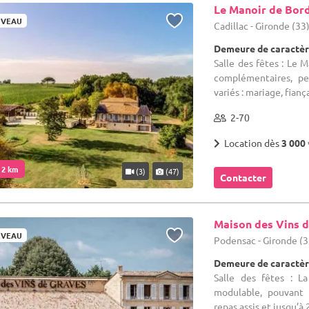
Le Manoir de Bor
VEAU
Cadillac - Gironde (33
Demeure de caractèr
Salle des fêtes : Le
complémentaires, pe
variés : mariage, fiançai
2-70
Location dès
3 000 
. 2 km
(3)
(47)
Contacter
Maison des Vins 
VEAU
Podensac - Gironde (3
Demeure de caractèr
Salle des fêtes : L
modulable, pouvant 
repas assis et jusqu’à