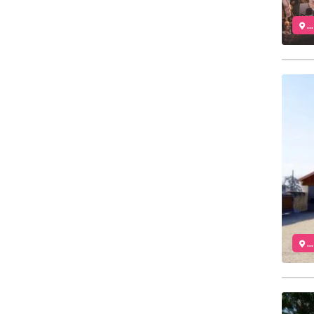
..
..