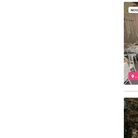
NOU
..