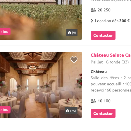
20-250
Location dès
300 €
. 5 km
(9)
Contacter
Château Sainte Ca
Paillet - Gironde (33)
Château
Salle des fêtes : 2 s
pouvant accueillir 100
recevoir 60 personnes 
10-100
. 8 km
(25)
Contacter