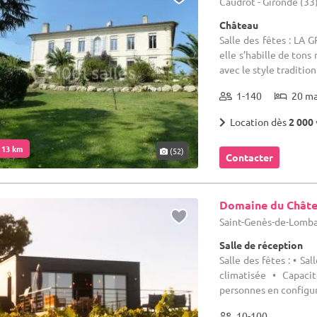
Caudrot - Gironde (33
Château
Salle des fêtes : LA
elle s’habille de tons
avec le style traditionn
1-140
20 m
Location dès
2 000 
. 13 km
(52)
Contacter
Domaine du Châte
Saint-Genès-de-Lomba
Salle de réception
Salle des fêtes : • Sa
climatisée • Capaci
personnes en configura
10-100