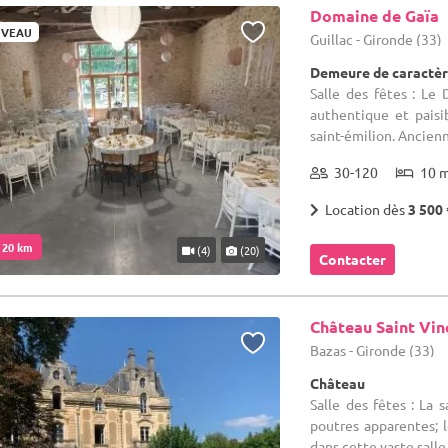
Domaine de Gaïa
VEAU
Guillac - Gironde (33)
Demeure de caractèr
Salle des fêtes : Le
authentique et paisi
saint-émilion. Ancienn
30-120
10 
Location dès
3 500 
. 20 km
(4)
(20)
Contacter
Château Saint Vin
Bazas - Gironde (33)
Château
Salle des fêtes : La 
poutres apparentes; 
dans cette vaste salle