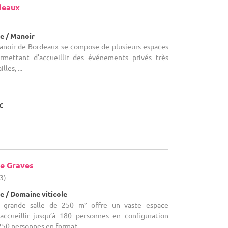
deaux
)
e / Manoir
 Manoir de Bordeaux se compose de plusieurs espaces
rmettant d’accueillir des événements privés très
lles, ...
€
de Graves
3)
e / Domaine viticole
a grande salle de 250 m² offre un vaste espace
accueillir jusqu’à 180 personnes en configuration
 250 personnes en format ...