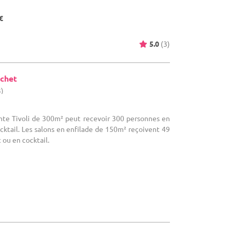
€
5.0
(3)
chet
3)
Tente Tivoli de 300m² peut recevoir 300 personnes en
ktail. Les salons en enfilade de 150m² reçoivent 49
ou en cocktail.