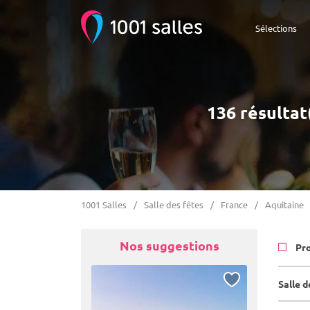
Sélections
136 résultat
1001 Salles
Salle des fêtes
France
Aquitaine
Nos suggestions
Pr
Salle d