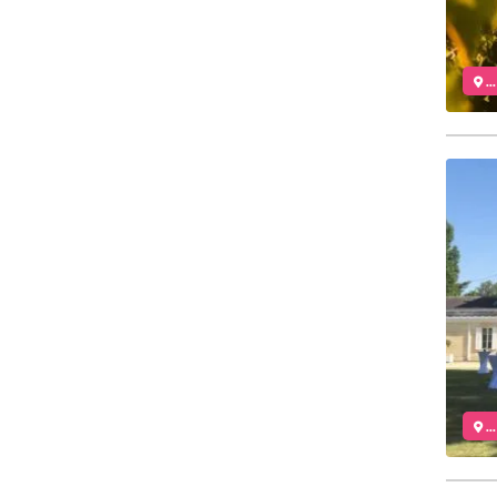
..
..