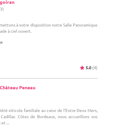
ngoiran
33)
s mettons à votre disposition notre Salle Panoramique
ade à ciel ouvert.
ax
5.0
(4)
 Château Peneau
riété viticole familiale au cœur de l’Entre Deux Mers,
s Cadillac Côtes de Bordeaux, nous accueillons vos
t ...