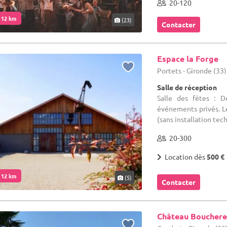
20-120
. 12 km
(23)
Contacter
Espace la Forge
Portets - Gironde (33)
Salle de réception
Salle des fêtes : D
événements privés. Le
(sans installation tech
20-300
Location dès
500 €
. 12 km
(5)
Contacter
Château Boucher