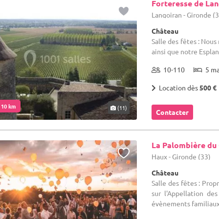
Forteresse de La
Langoiran - Gironde (
Château
Salle des fêtes : Nou
ainsi que notre Esplan
10-110
5 m
Location dès
500 €
. 10 km
(11)
Contacter
La Palombière du
Haux - Gironde (33)
Château
Salle des fêtes : Prop
sur l'Appellation de
évènements familiaux e