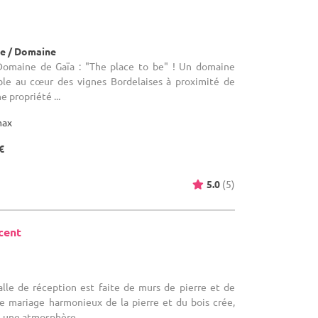
e / Domaine
 Domaine de Gaïa : "The place to be" ! Un domaine
ble au cœur des vignes Bordelaises à proximité de
e propriété ...
max
€
5.0
(5)
cent
salle de réception est faite de murs de pierre et de
le mariage harmonieux de la pierre et du bois crée,
, une atmosphère ...