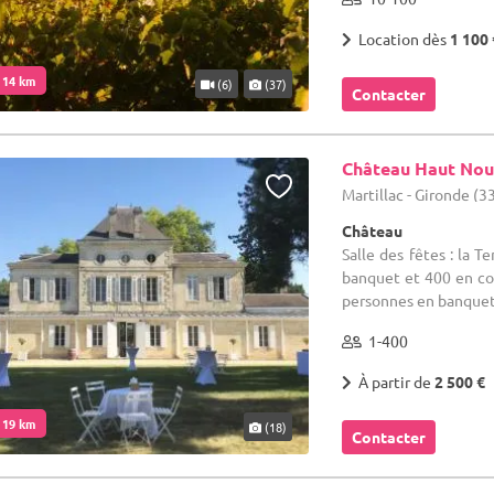
Location dès
1 100 
. 14 km
(6)
(37)
Contacter
Château Haut Nou
Martillac - Gironde (3
Château
Salle des fêtes : la 
banquet et 400 en coc
personnes en banquet 
1-400
À partir de
2 500 €
. 19 km
(18)
Contacter