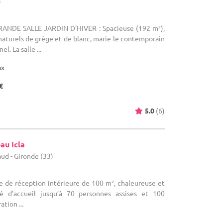
)
 GRANDE SALLE JARDIN D'HIVER : Spacieuse (192 m²),
 naturels de grège et de blanc, marie le contemporain
el. La salle ...
ax
€
5.0
(6)
au Icla
ud - Gironde (33)
lle de réception intérieure de 100 m², chaleureuse et
té d’accueil jusqu’à 70 personnes assises et 100
tion ...