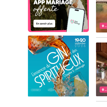
..
..