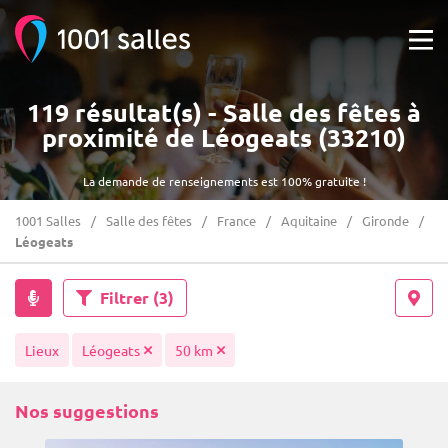
119 résultat(s) - Salle des fêtes à
proximité de Léogeats (33210)
La demande de renseignements est 100% gratuite !
1001 Salles
Salle des fêtes
France
Aquitaine
Gironde
Léogeats
Filtrer
(3)
Lieux
Léogeats
50 km
Nos suggestions