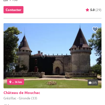
Contacter
5.0
(29)
... 36 km
(37)
Château de Mouchac
Grézillac - Gironde (33)