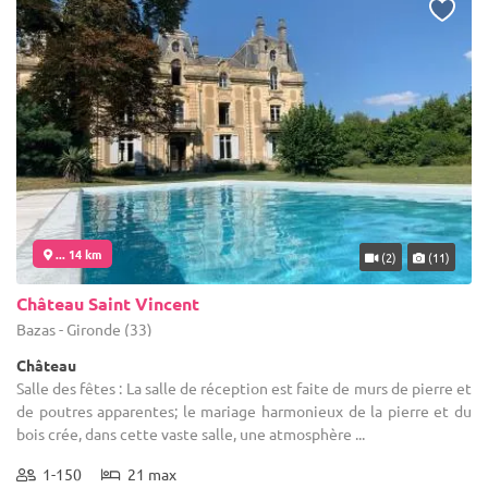
... 14 km
(2)
(11)
Château Saint Vincent
Bazas - Gironde (33)
Château
Salle des fêtes : La salle de réception est faite de murs de pierre et
de poutres apparentes; le mariage harmonieux de la pierre et du
bois crée, dans cette vaste salle, une atmosphère ...
1-150
21 max