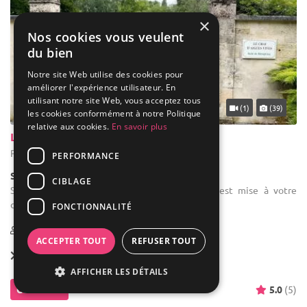
×
Nos cookies vous veulent
du bien
Notre site Web utilise des cookies pour
améliorer l'expérience utilisateur. En
utilisant notre site Web, vous acceptez tous
... 37 km
(1)
(39)
les cookies conformément à notre Politique
relative aux cookies.
En savoir plus
Le Chai d'Aigues Vives
Pompignac - Gironde (33)
PERFORMANCE
Salle de réception
CIBLAGE
Salle des fêtes : Une salle pour les enfants est mise à votre
disposition. Climatisation
FONCTIONNALITÉ
10-163
12 max
ACCEPTER TOUT
REFUSER TOUT
Location dès
1 700 €
AFFICHER LES DÉTAILS
Contacter
5.0
(5)