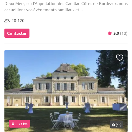
Deux Mers, sur l'Appellation des Cadillac Côtes de Bordeaux, nous
accueillons vos évènements familiaux et ...
20-120
Contacter
5.0
(10)
... 23 km
(18)