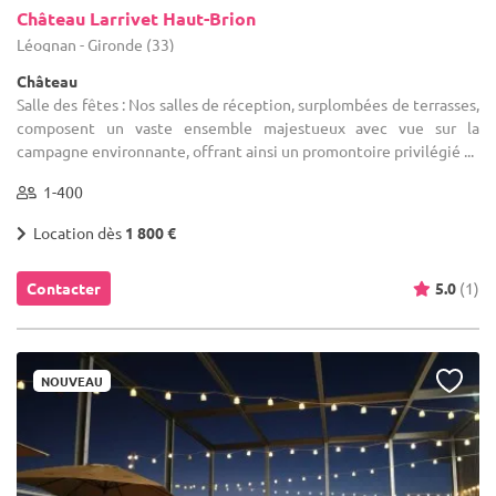
Château Larrivet Haut-Brion
Léognan - Gironde (33)
Château
Salle des fêtes : Nos salles de réception, surplombées de terrasses,
composent un vaste ensemble majestueux avec vue sur la
campagne environnante, offrant ainsi un promontoire privilégié ...
1-400
Location dès
1 800 €
Contacter
5.0
(1)
NOUVEAU