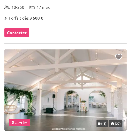
10-250
17 max
Forfait dès
3 500 €
Contacter
... 29 km
(1)
(27)