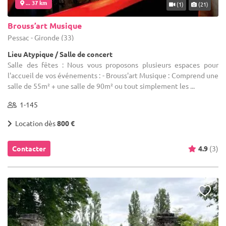
... 37 km
(1)
(21)
Brouss’art Musique
Pessac - Gironde (33)
Lieu Atypique / Salle de concert
Salle des fêtes : Nous vous proposons plusieurs espaces pour
l'accueil de vos événements : - Brouss'art Musique : Comprend une
salle de 55m² + une salle de 90m² ou tout simplement les ...
1-145
Location dès
800 €
Contacter
4.9
(3)