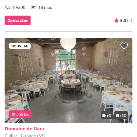
10-200
18 max
Contacter
5.0
(2)
NOUVEAU
... 33 km
(4)
(20)
Domaine de Gaïa
Guillac - Gironde (33)