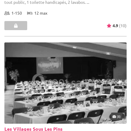
tout public, 1 toilette handicapés, 2 lavabos. ...
1-150
12 max
4.9
(10)
(8)
Les Villages Sous Les Pins