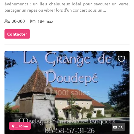
événements : un lieu chaleureux idéal pour savourer un verre,
partager un repas ou vibrer lors d’un concert sous un ...
30-300
184 max
Contacter
... 46 km
(11)