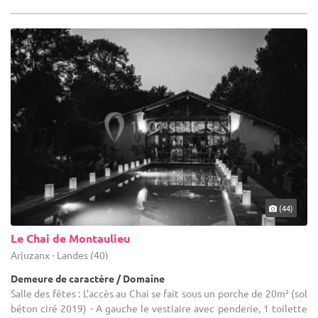
(44)
Le Chai de Montaulieu
Arjuzanx - Landes (40)
Demeure de caractère / Domaine
Salle des fêtes : L’accès au Chai se fait sous un porche de 20m² (sol
béton ciré 2019) - A gauche le vestiaire avec penderie, 1 toilette