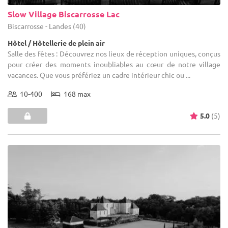
Slow Village Biscarrosse Lac
Biscarrosse - Landes (40)
Hôtel / Hôtellerie de plein air
Salle des fêtes : Découvrez nos lieux de réception uniques, conçus
pour créer des moments inoubliables au cœur de notre village
vacances. Que vous préfériez un cadre intérieur chic ou ...
10-400
168 max
5.0
(5)