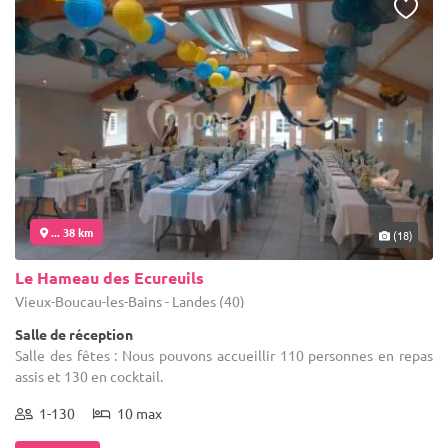
... 38 km
(18)
Le Hameau des Ecureuils
Vieux-Boucau-les-Bains - Landes (40)
Salle de réception
Salle des fêtes : Nous pouvons accueillir 110 personnes en repas
assis et 130 en cocktail.
1-130
10 max