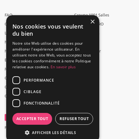
FAQ
Groupe 1001 Salles
×
Qui sommes-nous ?
1001 Salles PRO
Nos cookies vous veulent
du bien
L'équipe
1001 Traiteurs
Nous recrutons
1001 Artistes
Notre site Web utilise des cookies pour
améliorer l'expérience utilisateur. En
Nos partenaires
Reserverunbar
utilisant notre site Web, vous acceptez tous
Espace presse
MP2
les cookies conformément à notre Politique
relative aux cookies.
En savoir plus
Mentions légales
CGV
PERFORMANCE
CGU
CIBLAGE
Contact
FONCTIONNALITÉ
ACCEPTER TOUT
REFUSER TOUT
Powered by Groupe 1001Salles
AFFICHER LES DÉTAILS