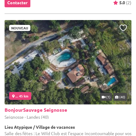
Contacter
5.0
(2)
NOUVEAU
... 45 km
(1)
(40)
BonjourSauvage Seignosse
Seignosse - Landes (40)
Lieu Atypique / Village de vacances
Salle des fêtes : Le Wild Club est l’espace incontournable pour vos