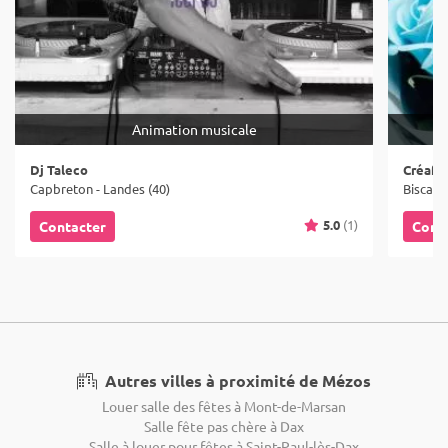
Animation musicale
Dj Taleco
Créafl
Capbreton - Landes (40)
Biscarr
5.0
(1)
Contacter
Cont
Autres villes à proximité de Mézos
Louer salle des fêtes à Mont-de-Marsan
Salle fête pas chère à Dax
Salle à louer pour fêtes à Saint-Paul-lès-Dax