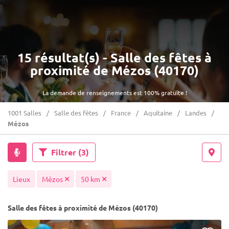
15 résultat(s) - Salle des fêtes à
proximité de Mézos (40170)
La demande de renseignements est 100% gratuite !
1001 Salles
Salle des fêtes
France
Aquitaine
Landes
Mézos
Filtrer
(3)
Lieux
Mézos
50 km
Salle des fêtes à proximité de Mézos (40170)