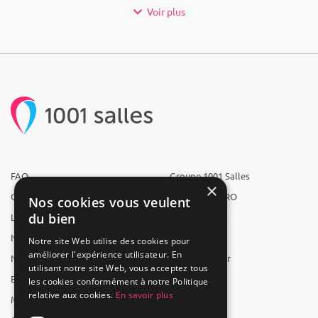
Voir plus
FAQ
Groupe 1001 Salles
×
Qui sommes-nous ?
1001 Salles PRO
Nos cookies vous veulent
du bien
L'équipe
1001 Traiteurs
Nous recrutons
1001 Artistes
Notre site Web utilise des cookies pour
améliorer l'expérience utilisateur. En
Nos partenaires
Reserverunbar
utilisant notre site Web, vous acceptez tous
Espace presse
MP2
les cookies conformément à notre Politique
relative aux cookies.
En savoir plus
Mentions légales