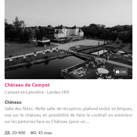
(36)
Château de Campet
Campet-et-Lamolère - Landes (40)
Château
Salle des fêtes : Belle salle de réception, plafond voûté en briques,
vue sur le château, et possibilité de faire le cocktail en extérieur
sur les parterres face au Château. (pour un ...
20-400
45 max