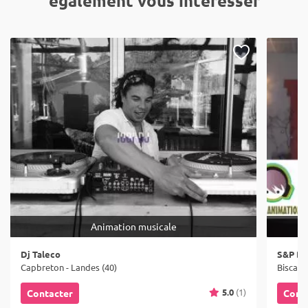
également vous intéresser
Animation musicale
Dj Taleco
S&P DJ
Capbreton - Landes (40)
Biscarr
5.0
(1)
Contacter
Cont