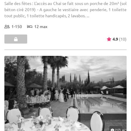
Salle des fêtes : L’accès au Chai se fait sous un porche de 20m² (sol
béton ciré 2019) - A gauche le vestiaire avec penderie, 1 toilette
tout public, 1 toilette handicapés, 2 lavabos. ...
1-150
12 max
4.9
(10)
(17)