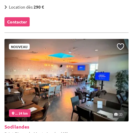
Location dès
290 €
Contacter
NOUVEAU
... 24 km
(2)
Sodilandes