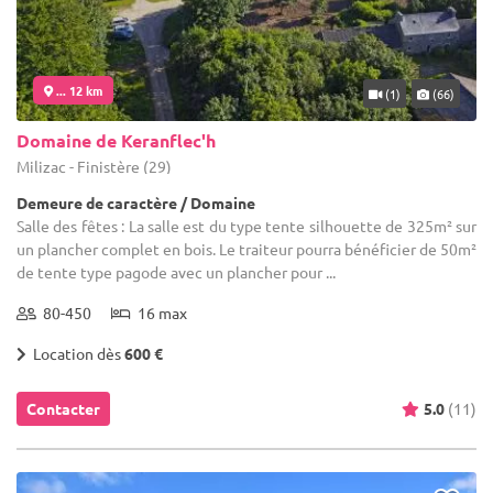
... 12 km
(1)
(66)
Domaine de Keranflec'h
Milizac - Finistère (29)
Demeure de caractère / Domaine
Salle des fêtes : La salle est du type tente silhouette de 325m² sur
un plancher complet en bois. Le traiteur pourra bénéficier de 50m²
de tente type pagode avec un plancher pour ...
80-450
16 max
Location dès
600 €
Contacter
5.0
(11)