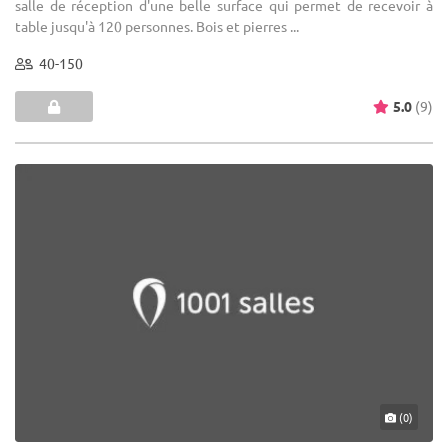
salle de réception d'une belle surface qui permet de recevoir à
table jusqu'à 120 personnes. Bois et pierres ...
40-150
5.0
(9)
(0)