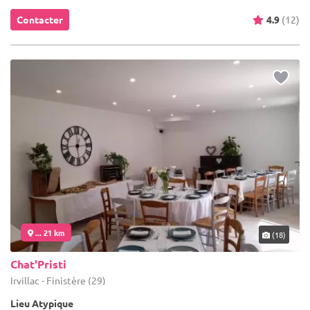
Contacter
4.9
(12)
... 21 km
(18)
Chat'Pristi
Irvillac - Finistère (29)
Lieu Atypique