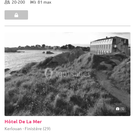
20-200
81 max
(5)
Hôtel De La Mer
Kerlouan - Finistère (29)