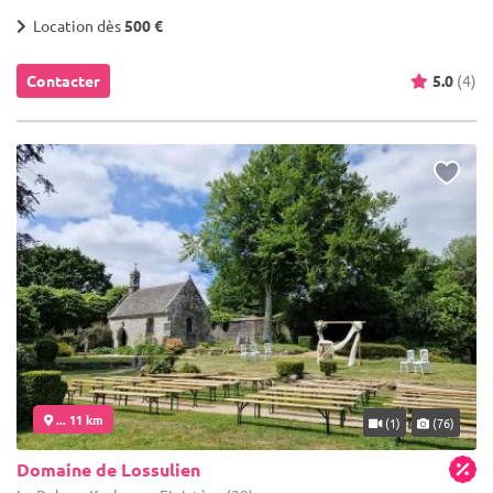
Location dès
500 €
Contacter
5.0
(4)
... 11 km
(1)
(76)
Domaine de Lossulien