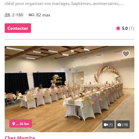
idéal pour organiser vos mariages, baptèmes, anniversaires, ...
2-180
82 max
Contacter
5.0
(1)
... 26 km
(1)
(19)
Chez Mamita