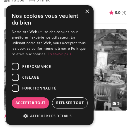
×
5.0
(4)
Nos cookies vous veulent
du bien
Notre site Web utilise des cookies pour
améliorer l'expérience utilisateur. En
utilisant notre site Web, vous acceptez tous
les cookies conformément à notre Politique
relative aux cookies.
En savoir plus
PERFORMANCE
CIBLAGE
FONCTIONNALITÉ
ACCEPTER TOUT
REFUSER TOUT
(8)
Auberge De Kéronvel
AFFICHER LES DÉTAILS
Ploumoguer - Finistère (29)