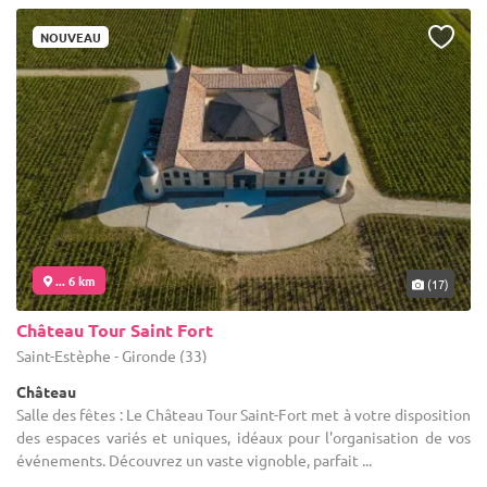
NOUVEAU
... 6 km
(17)
Château Tour Saint Fort
Saint-Estèphe - Gironde (33)
Château
Salle des fêtes : Le Château Tour Saint-Fort met à votre disposition
des espaces variés et uniques, idéaux pour l'organisation de vos
événements. Découvrez un vaste vignoble, parfait ...