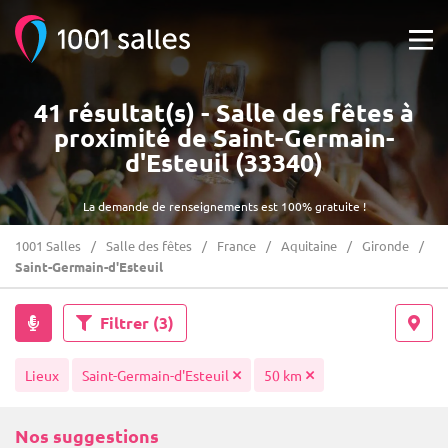
41 résultat(s) - Salle des fêtes à
proximité de Saint-Germain-
d'Esteuil (33340)
La demande de renseignements est 100% gratuite !
1001 Salles
Salle des fêtes
France
Aquitaine
Gironde
Saint-Germain-d'Esteuil
Filtrer
(3)
Lieux
Saint-Germain-d'Esteuil
50 km
Nos suggestions