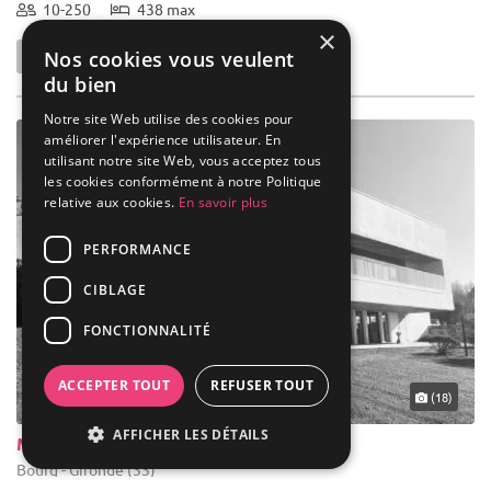
10-250
438 max
×
Nos cookies vous veulent
du bien
Notre site Web utilise des cookies pour
améliorer l'expérience utilisateur. En
utilisant notre site Web, vous acceptez tous
les cookies conformément à notre Politique
relative aux cookies.
En savoir plus
PERFORMANCE
CIBLAGE
FONCTIONNALITÉ
ACCEPTER TOUT
REFUSER TOUT
(18)
AFFICHER LES DÉTAILS
Maison du Vin des Côtes de Bourg
Bourg - Gironde (33)