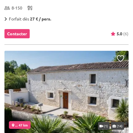
8-150
Forfait dès
27 € / pers.
Contacter
5.0
(6)
... 47 km
(1)
(14)