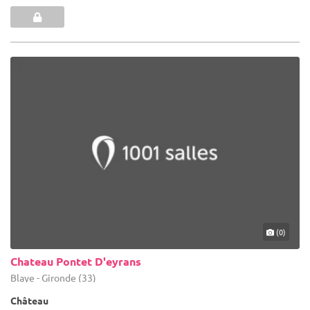
(0)
Chateau Pontet D'eyrans
Blaye - Gironde (33)
Château