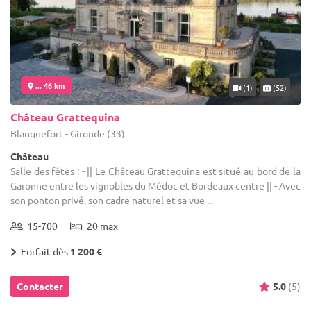
... 46 km
(1)
(52)
Château Grattequina
Blanquefort - Gironde (33)
Château
Salle des fêtes : - || Le Château Grattequina est situé au bord de la
Garonne entre les vignobles du Médoc et Bordeaux centre || - Avec
son ponton privé, son cadre naturel et sa vue ...
15-700
20 max
Forfait dès
1 200 €
Contacter
5.0
(5)