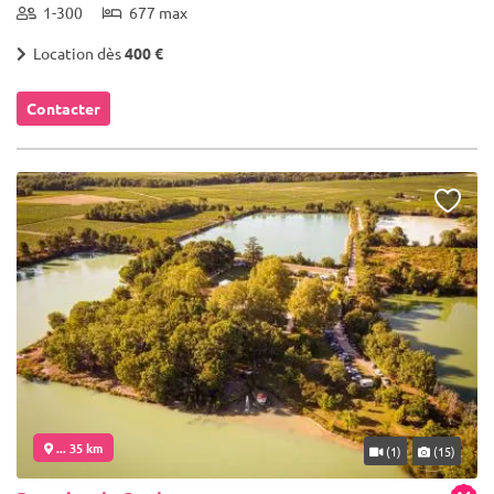
1-300
677 max
Location dès
400 €
Contacter
... 35 km
(1)
(15)