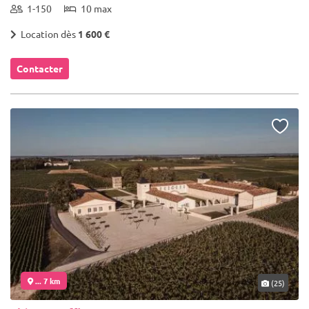
1-150
10 max
Location dès
1 600 €
Contacter
... 7 km
(25)