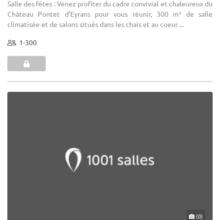
Salle des fêtes : Venez profiter du cadre convivial et chaleureux du
Château Pontet d’Eyrans pour vous réunir, 300 m² de salle
climatisée et de salons situés dans les chais et au coeur ...
1-300
(0)