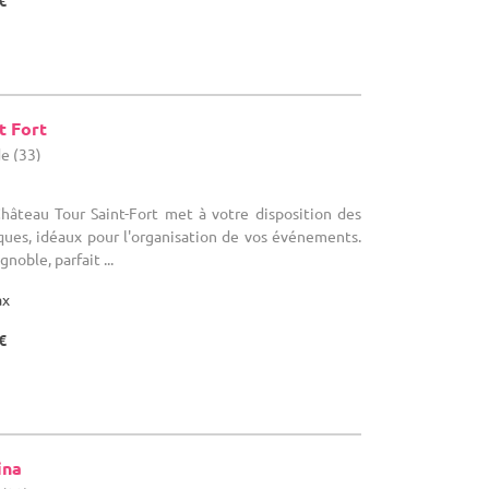
€
t Fort
de (33)
Château Tour Saint-Fort met à votre disposition des
ques, idéaux pour l'organisation de vos événements.
noble, parfait ...
ax
€
ina