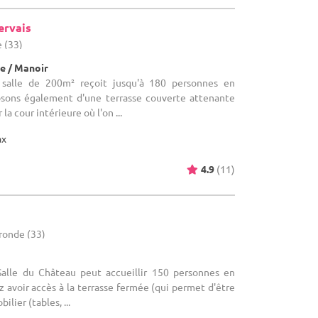
ervais
e (33)
e / Manoir
a salle de 200m² reçoit jusqu'à 180 personnes en
osons également d'une terrasse couverte attenante
a cour intérieure où l'on ...
ax
4.9
(11)
ironde (33)
 Salle du Château peut accueillir 150 personnes en
 avoir accès à la terrasse fermée (qui permet d'être
lier (tables, ...