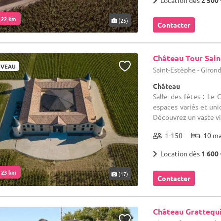
Location dès
2 500 
. 22 km
(25)
Contacter
Château Tour Sain
VEAU
Saint-Estèphe - Giron
Château
Salle des fêtes : Le 
espaces variés et uni
Découvrez un vaste vig
1-150
10 m
Location dès
1 600 
. 23 km
(17)
Contacter
Château Grattequ