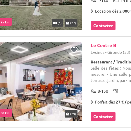
1-120
14 m
Location dès
2 000 
. 25 km
(1)
(27)
Contacter
Le Centre B
Eysines - Gironde (33)
Restaurant / Traditi
Salle des fêtes : Nou
mesure: - Une salle p
terrasse, jardin, parking
8-150
Forfait dès
27 € / p
. 30 km
(29)
Contacter