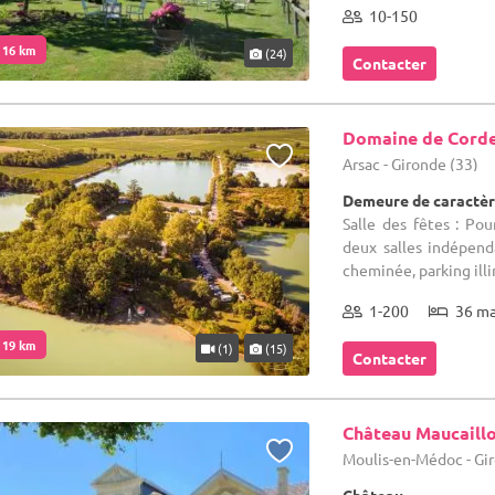
10-150
. 16 km
(24)
Contacter
Domaine de Cord
Arsac - Gironde (33)
Demeure de caractè
Salle des fêtes : Pou
deux salles indépend
cheminée, parking illi
1-200
36 m
. 19 km
(1)
(15)
Contacter
Château Maucaill
Moulis-en-Médoc - Gi