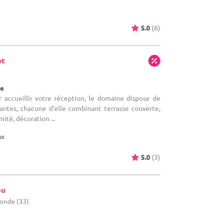
5.0
(6)
et
re
r accueillir votre réception, le domaine dispose de
antes, chacune d'elle combinant terrasse couverte,
mité, décoration ...
ax
5.0
(3)
ou
ronde (33)