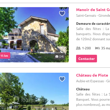
Manoir de Saint G
Saint-Gervais - Girond
Demeure de caractèr
Salle des fêtes : L
banquets. Nous disp
de 120m2 donnant sur l
1-200
35 m
. 15 km
(24)
Contacter
Château de Piote
Aubie-et-Espessas - G
Château
Salle des fêtes : La
Banquet. Vous pourrez
plus nombreux), au mobi