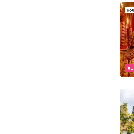
NOU
..