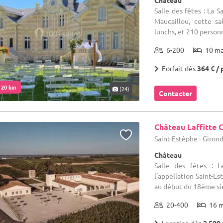
Château
Salle des fêtes : La 
Maucaillou, cette s
lunchs, et 210 personne
6-200
10 m
Forfait dès
364 € / 
. 20 km
(24)
Contacter
Château Laffitte 
Saint-Estèphe - Giron
Château
Salle des fêtes : 
l’appellation Saint-E
au début du 18ème sièc
20-400
16 