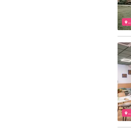
..
..