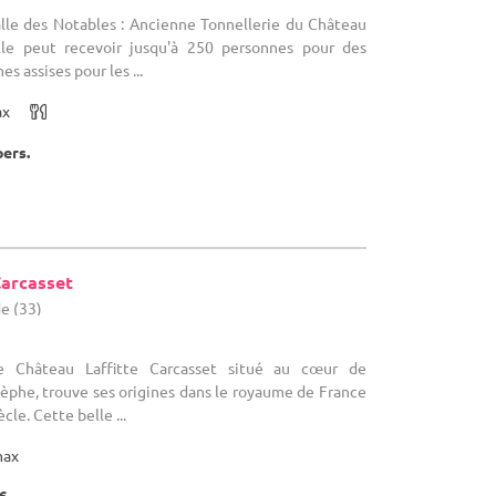
Salle des Notables : Ancienne Tonnellerie du Château
alle peut recevoir jusqu'à 250 personnes pour des
s assises pour les ...
ax
pers.
Carcasset
de (33)
Le Château Laffitte Carcasset situé au cœur de
stèphe, trouve ses origines dans le royaume de France
le. Cette belle ...
max