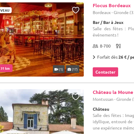
Flocus Bordeaux
VEAU
Bordeaux - Gironde (3
Bar / Bar à Jeux
Salle des fêtes : P
événements !
8-700
Forfait dès
26 € / p
. 31 km
(1)
(17)
Contacter
Château la Moune
Montussan - Gironde 
Château
Salle des fêtes : Ima
idyllique, entouré de
une expérience mémora