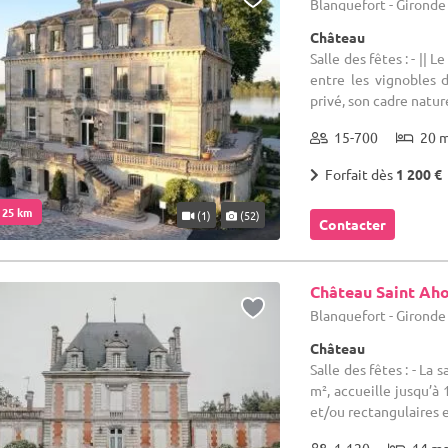
Blanquefort - Gironde
Château
Salle des fêtes : - ||
entre les vignobles
privé, son cadre naturel
15-700
20 
Forfait dès
1 200 €
. 25 km
(1)
(52)
Contacter
Château Saint Ah
Blanquefort - Gironde
Château
Salle des fêtes : - La
m², accueille jusqu’à
et/ou rectangulaires et