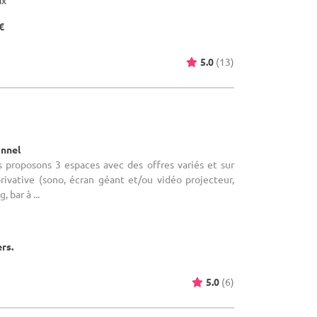
ax
€
5.0
(13)
onnel
s proposons 3 espaces avec des offres variés et sur
rivative (sono, écran géant et/ou vidéo projecteur,
, bar à ...
ers.
5.0
(6)