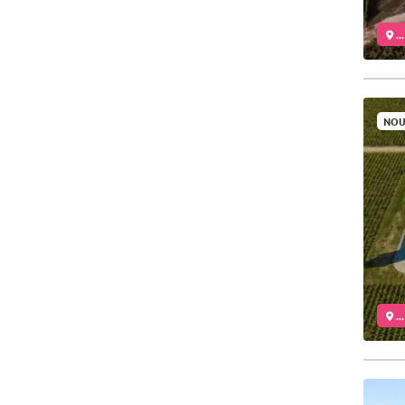
..
NOU
..