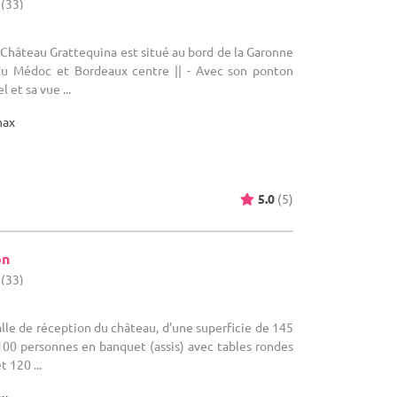
 (33)
 Le Château Grattequina est situé au bord de la Garonne
 du Médoc et Bordeaux centre || - Avec son ponton
 et sa vue ...
max
5.0
(5)
on
 (33)
 salle de réception du château, d’une superficie de 145
 100 personnes en banquet (assis) avec tables rondes
 120 ...