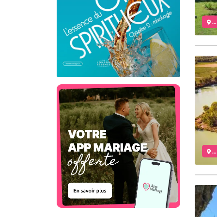
..
..