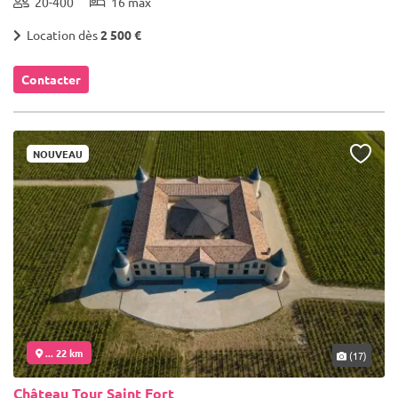
20-400
16 max
Location dès
2 500 €
Contacter
NOUVEAU
... 22 km
(17)
Château Tour Saint Fort