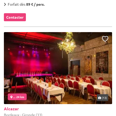
Forfait dès
89 € / pers.
Contacter
... 24 km
(13)
Alcazar
Bordeaux - Gironde (33)