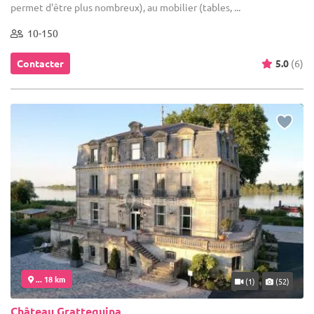
permet d'être plus nombreux), au mobilier (tables, ...
10-150
Contacter
5.0
(6)
... 18 km
(1)
(52)
Château Grattequina