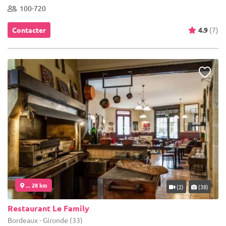
100-720
Contacter
4.9
(7)
... 28 km
(2)
(38)
Restaurant Le Family
Bordeaux - Gironde (33)