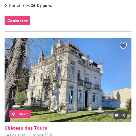
Forfait dès
26 € / pers.
Contacter
... 24 km
(21)
Château des Tours
Le Bouscat - Gironde (33)