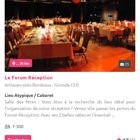
... 26 km
(7)
Le Forum Réception
Artigues-près-Bordeaux - Gironde (33)
Lieu Atypique / Cabaret
Salle des fêtes : Vous êtes à la recherche du lieu idéal pour
l'organisation de votre réception ? Venez vite passer les portes du
Forum Réception. Avec ses 2 belles salles et l'éventail ...
1-300
Contacter
4.0
(1)