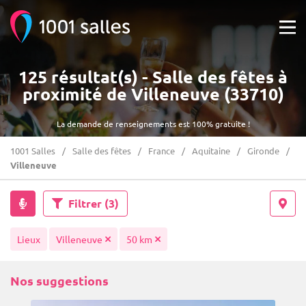
125 résultat(s) - Salle des fêtes à
proximité de Villeneuve (33710)
La demande de renseignements est 100% gratuite !
1001 Salles
Salle des fêtes
France
Aquitaine
Gironde
Villeneuve
Filtrer
(3)
Lieux
Villeneuve
50 km
Nos suggestions