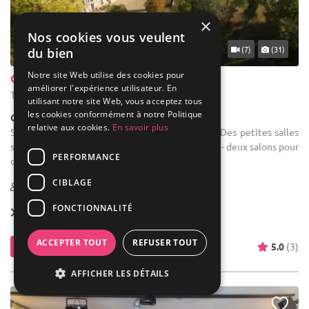
×
Nos cookies vous veulent
... 28 km
(7)
(31)
du bien
Notre site Web utilise des cookies pour
Château Sénailhac
améliorer l'expérience utilisateur. En
Tresses - Gironde (33)
utilisant notre site Web, vous acceptez tous
les cookies conformément à notre Politique
Château
relative aux cookies.
En savoir plus
Salle des fêtes : Une grande salle de réception Des petites salles
supplémentaires sont mises à votre disposition : - deux salons pour
PERFORMANCE
que les marié puissent se préparer / prendre ...
CIBLAGE
4-120
14 max
FONCTIONNALITÉ
Forfait dès
200 € / pers.
ACCEPTER TOUT
REFUSER TOUT
Contacter
5.0
(3)
AFFICHER LES DÉTAILS