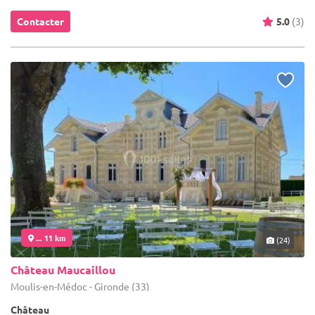
Contacter
5.0
(3)
... 11 km
(24)
Château Maucaillou
Moulis-en-Médoc - Gironde (33)
Château