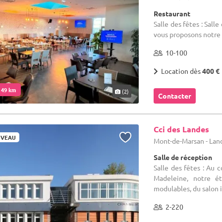
Restaurant
Salle des fêtes : Sal
vous proposons notre 
10-100
Location dès
400 €
. 49 km
(2)
Contacter
Cci des Landes
VEAU
Mont-de-Marsan - Lan
Salle de réception
Salle des fêtes : Au 
Madeleine, notre ét
modulables, du salon in
2-220