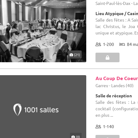
Saint-Paul-lès-Dax - L
Lieu Atypique / Casi
Salle des fêtes : A Sa
lac Christus, le Joa
unique et atypique. Es
1-200
84 m
(21)
Au Coup De Coeu
Garrey - Landes (40)
Salle de réception
Salle des fêtes : L
cocktail (configurati
en plus ...
1-140
(0)