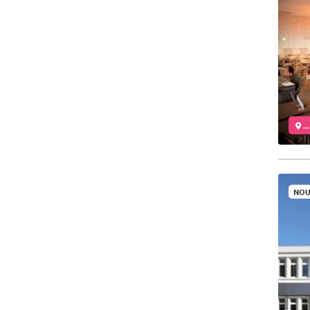
..
NOU