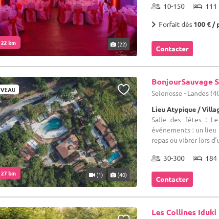
10-150
111 
Forfait dès
100 € / 
. 22 km
(22)
Contacter
BonjourSauvage S
VEAU
Seignosse - Landes (4
Lieu Atypique / Vill
Salle des fêtes : L
événements : un lieu 
repas ou vibrer lors d’
30-300
184 
. 27 km
(1)
(40)
Contacter
Les Collines Iduki