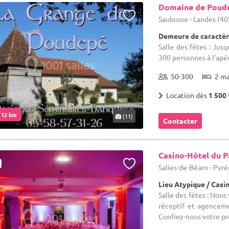
Domaine de Poud
Saubusse - Landes (40
Demeure de caractèr
Salle des fêtes : Jus
300 personnes à l'apéri
50-300
2 m
Location dès
1 500 
. 12 km
(11)
Contacter
Casino-Hôtel du P
Salies-de-Béarn - Pyr
Lieu Atypique / Casi
Salle des fêtes : Nou
réceptif et agenceme
Confiez-nous votre pro