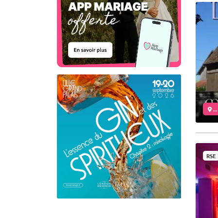
..
RSE