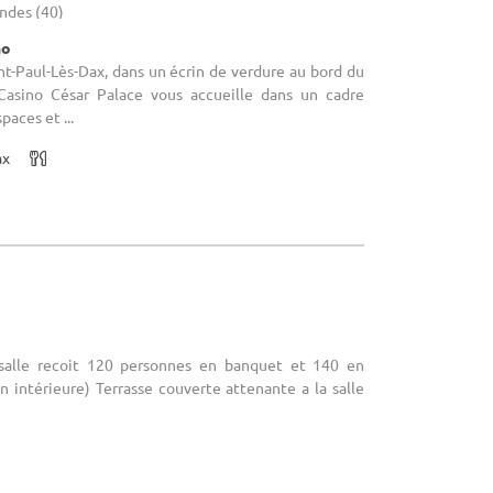
andes (40)
no
int-Paul-Lès-Dax, dans un écrin de verdure au bord du
 Casino César Palace vous accueille dans un cadre
paces et ...
ax
r
a salle recoit 120 personnes en banquet et 140 en
on intérieure) Terrasse couverte attenante a la salle