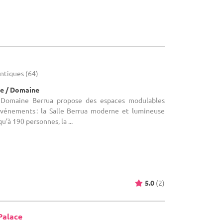
antiques (64)
e / Domaine
e Domaine Berrua propose des espaces modulables
événements : la Salle Berrua moderne et lumineuse
u’à 190 personnes, la ...
5.0
(2)
Palace