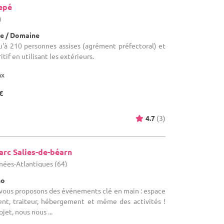
epé
)
e / Domaine
qu'à 210 personnes assises (agrément préfectoral) et
tif en utilisant les extérieurs.
ax
€
4.7
(3)
arc Salies-de-béarn
énées-Atlantiques (64)
no
s vous proposons des événements clé en main : espace
nt, traiteur, hébergement et même des activités !
jet, nous nous ...