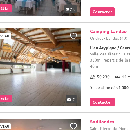
. 32 km
(18)
Contacter
Camping Landae
VEAU
Ondres - Landes (40)
Lieu Atypique / Cent
Salle des fêtes : La 
320m² répartis de la f
40m²
50-230
14 
Location dès
1 000 
. 36 km
(9)
Contacter
Sodilandes
VEAU
Saint-Pierre-du-Mont 