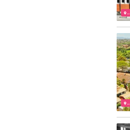
..
..