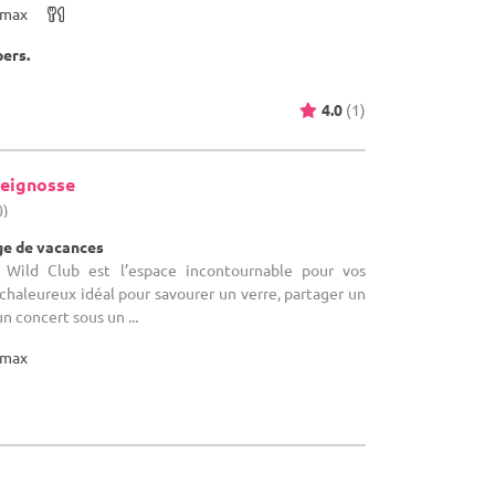
max
pers.
4.0
(1)
eignosse
0)
age de vacances
e Wild Club est l’espace incontournable pour vos
chaleureux idéal pour savourer un verre, partager un
un concert sous un ...
max