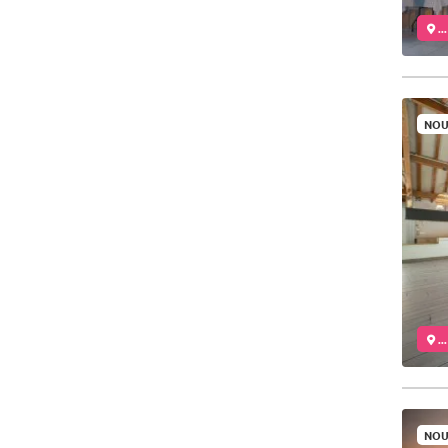
..
NOU
..
NOU