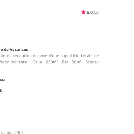
5.0
(2)
re de Vacances
salle de réception dispose d'une superficie totale de
açon suivante : - Salle : 250m² - Bar : 30m² - Scène :
max
€
- Landes (40)