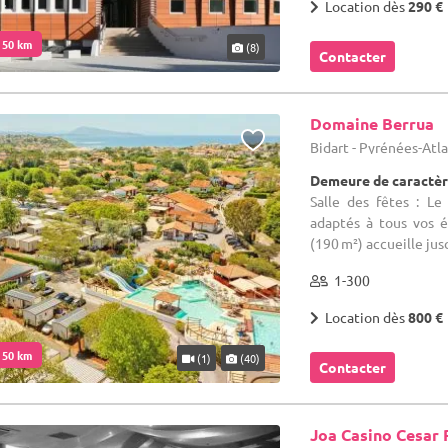
Location dès
290 €
. 50 km
(8)
Contacter
Domaine Berrua
Bidart - Pyrénées-Atl
Demeure de caractèr
Salle des fêtes : L
adaptés à tous vos 
(190 m²) accueille jusq
1-300
Location dès
800 €
. 50 km
(1)
(40)
Contacter
Joa Casino Cesar 