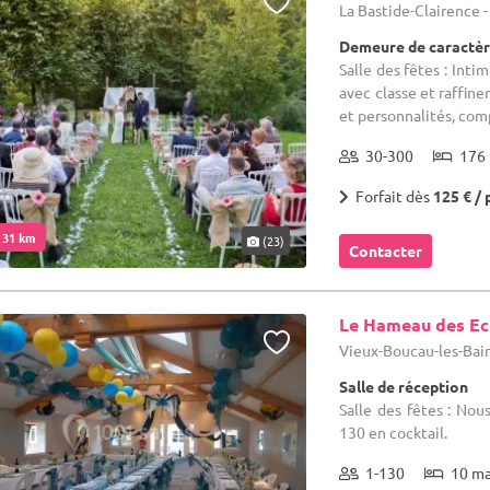
La Bastide-Clairence 
Demeure de caractèr
Salle des fêtes : Int
avec classe et raffin
et personnalités, comp
30-300
176 
Forfait dès
125 € / 
. 31 km
(23)
Contacter
Le Hameau des Ec
Vieux-Boucau-les-Bain
Salle de réception
Salle des fêtes : Nou
130 en cocktail.
1-130
10 m