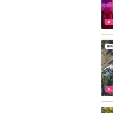
..
NOU
..