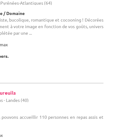
- Pyrénées-Atlantiques (64)
e / Domaine
imiste, bucolique, romantique et cocooning ! Décorées
ement à votre image en fonction de vos goûts, univers
létée par une ...
max
pers.
ureuils
s - Landes (40)
s pouvons accueillir 110 personnes en repas assis et
ax