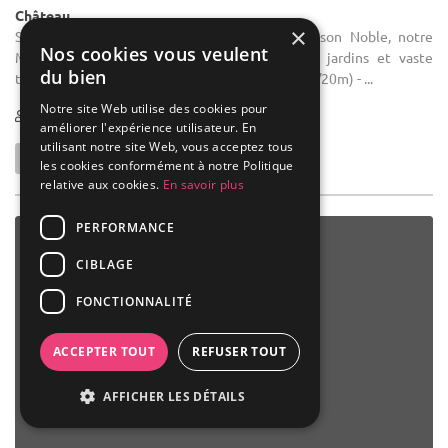
Château
×
Salle des fêtes : La Véranda du Château Maison Noble, notre
Nos cookies vous veulent
Maison d'hôtes met votre disposition : - Ses jardins et vaste
du bien
terrasse - Sa piscine - Son chapîteau de 160m² (8/20m) - ...
Notre site Web utilise des cookies pour
1-180
16 max
améliorer l'expérience utilisateur. En
utilisant notre site Web, vous acceptez tous
les cookies conformément à notre Politique
relative aux cookies.
En savoir plus
PERFORMANCE
CIBLAGE
FONCTIONNALITÉ
ACCEPTER TOUT
REFUSER TOUT
AFFICHER LES DÉTAILS