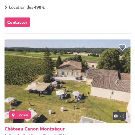
Location dès
490 €
Contacter
... 27 km
(22)
Château Canon Montségur