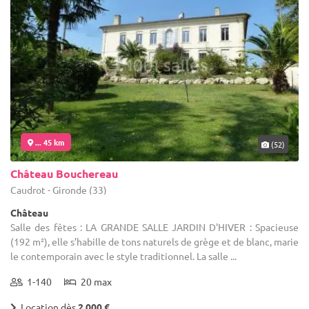
... 45 km
(52)
Château Bouchereau
Caudrot - Gironde (33)
Château
Salle des fêtes : LA GRANDE SALLE JARDIN D'HIVER : Spacieuse
(192 m²), elle s’habille de tons naturels de grège et de blanc, marie
le contemporain avec le style traditionnel. La salle ...
1-140
20 max
Location dès
2 000 €