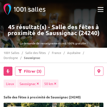
45 résultat(s) - Salle des fêtes à
proximité de Saussignac (24240)
La demande de renseignements est 100% gratuite !
1001 Salles
Salle des fêtes
France
Aquitaine
Dordogne
Saussignac
Filtrer
(3)
Lieux
Saussignac
50 km
Salle des fêtes à proximité de Saussignac (24240)