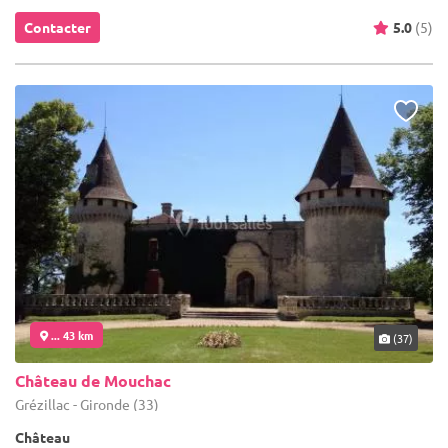
Contacter
5.0
(5)
... 43 km
(37)
Château de Mouchac
Grézillac - Gironde (33)
Château