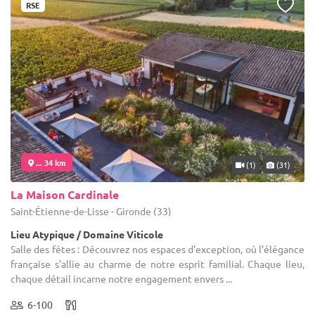
RSE
... 34 km
(1)
(31)
La Maison Cardinale
Saint-Étienne-de-Lisse - Gironde (33)
Lieu Atypique / Domaine Viticole
Salle des fêtes : Découvrez nos espaces d'exception, où l'élégance
française s'allie au charme de notre esprit familial. Chaque lieu,
chaque détail incarne notre engagement envers ...
6-100