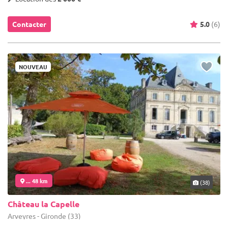
Contacter
5.0
(6)
NOUVEAU
... 48 km
(38)
Château la Capelle
Arveyres - Gironde (33)