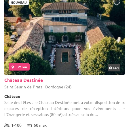
NOUVEAU
... 21 km
(42)
Château Destinée
Saint-Seurin-de-Prats - Dordogne (24)
Château
Salle des fêtes : Le Château Destinée met à votre disposition deux
espaces de réception intérieurs pour vos événements : -
L'Orangerie et ses salons (80 m²), situés au sein du ...
1-100
60 max