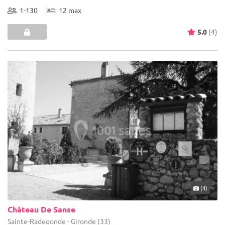
1-130
12 max
5.0
(4)
(4)
Château De Sanse
Sainte-Radegonde - Gironde (33)