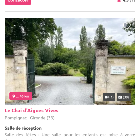
... 46 km
(1)
(39)
Le Chai d'Aigues Vives
Pompignac - Gironde (33)
Salle de réception
Salle des fêtes : Une salle pour les enfants est mise à votre