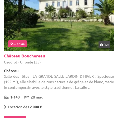
... 37 km
(52)
Château Bouchereau
Caudrot - Gironde (33)
Château
Salle des fêtes : LA GRANDE SALLE JARDIN D'HIVER : Spacieuse
(192 m²), elle s’habille de tons naturels de grège et de blanc, marie
le contemporain avec le style traditionnel. La salle ...
1-140
20 max
Location dès
2 000 €