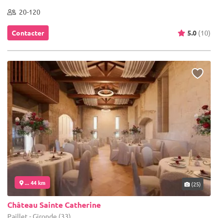
20-120
Contacter
5.0
(10)
... 44 km
(25)
Château Sainte Catherine
Paillet - Gironde (33)