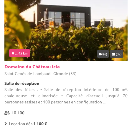
... 45 km
(6)
(37)
Domaine du Château Icla
Saint-Genès-de-Lombaud - Gironde (33)
Salle de réception
Salle des fêtes : • Salle de réception intérieure de 100 m²,
chaleureuse et climatisée • Capacité d’accueil jusqu’à 70
personnes assises et 100 personnes en configuration ...
10-100
Location dès
1 100 €