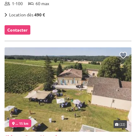
1-100
60 max
Location dès
490 €
Contacter
... 15 km
(22)