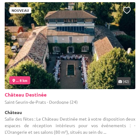
NOUVEAU
... 8 km
(42)
Château Destinée
Saint-Seurin-de-Prats - Dordogne (24)
Château
Salle des fêtes : Le Château Destinée met à votre disposition deux
espaces de réception intérieurs pour vos événements : -
L'Orangerie et ses salons (80 m²), situés au sein du ...