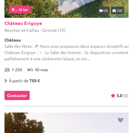
... 45 km
(8)
(56)
Château Erigoye
Beychac-et-Caillau - Gironde (33)
Château
Salle des fêtes : 🔎 Nous vous proposons deux espaces réceptifs au
Château Erigoye : ✨ La Salle des lustres : Sa disposition convient
parfaitement à une cérémonie laïque, un vin ...
1-200
40 max
À partir de
750 €
Contacter
5.0
(6)