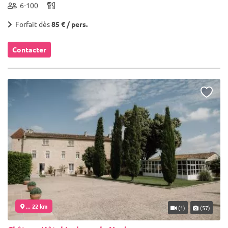
6-100
Forfait dès
85 € / pers.
Contacter
... 22 km
(1)
(57)