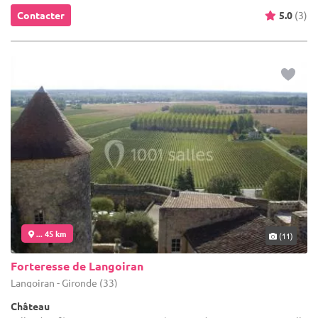
Contacter
5.0
(3)
... 45 km
(11)
Forteresse de Langoiran
Langoiran - Gironde (33)
Château