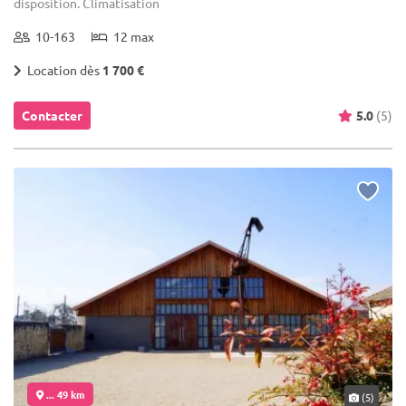
disposition. Climatisation
10-163
12 max
Location dès
1 700 €
Contacter
5.0
(5)
... 49 km
(5)