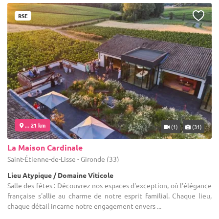
RSE
... 21 km
(1)
(31)
La Maison Cardinale
Saint-Étienne-de-Lisse - Gironde (33)
Lieu Atypique / Domaine Viticole
Salle des fêtes : Découvrez nos espaces d'exception, où l'élégance
française s'allie au charme de notre esprit familial. Chaque lieu,
chaque détail incarne notre engagement envers ...