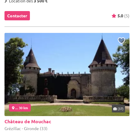
Location dès
3 500 €
Contacter
5.0
(5)
... 30 km
(37)
Château de Mouchac
Grézillac - Gironde (33)