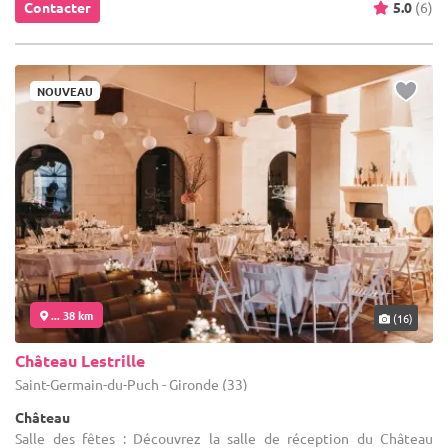
Contacter
5.0
(6)
NOUVEAU
... 38 km
(16)
Château Lestrille
Saint-Germain-du-Puch - Gironde (33)
Château
Salle des fêtes : Découvrez la salle de réception du Château