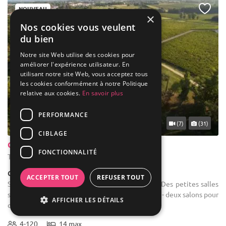
NOUVEAU
×
Nos cookies vous veulent
du bien
Notre site Web utilise des cookies pour
améliorer l'expérience utilisateur. En
utilisant notre site Web, vous acceptez tous
les cookies conformément à notre Politique
relative aux cookies.
En savoir plus
PERFORMANCE
... 50 km
(7)
(31)
CIBLAGE
Château Sénailhac
FONCTIONNALITÉ
Tresses - Gironde (33)
Château
ACCEPTER TOUT
REFUSER TOUT
Salle des fêtes : Une grande salle de réception Des petites salles
supplémentaires sont mises à votre disposition : - deux salons pour
AFFICHER LES DÉTAILS
que les marié puissent se préparer / prendre ...
4-120
14 max