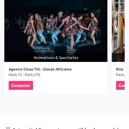
Animations & Spectacles
Agence Cinaa Titi - Danse Africaine
Rire et
Paris 12 - Paris (75)
Paris - 
Contacter
Cont