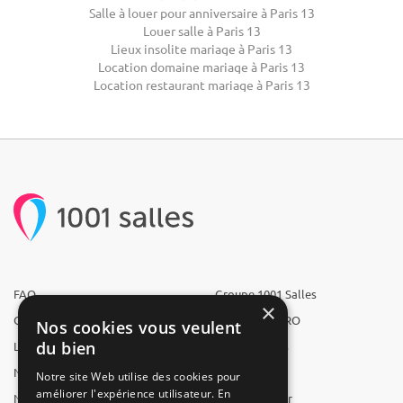
Salle à louer pour anniversaire à Paris 13
Louer salle à Paris 13
Lieux insolite mariage à Paris 13
Location domaine mariage à Paris 13
Location restaurant mariage à Paris 13
FAQ
Groupe 1001 Salles
×
Qui sommes-nous ?
1001 Salles PRO
Nos cookies vous veulent
du bien
L'équipe
1001 Traiteurs
Nous recrutons
1001 Artistes
Notre site Web utilise des cookies pour
améliorer l'expérience utilisateur. En
Nos partenaires
Reserverunbar