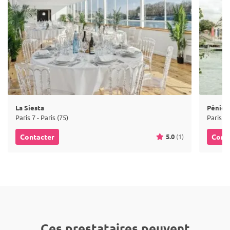
La Siesta
Pénich
Paris 7 - Paris (75)
Paris 7 
5.0
(1)
Contacter
Cont
Ces prestataires peuvent