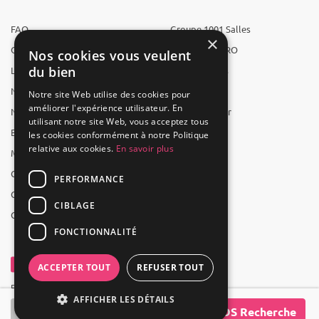
FAQ
Groupe 1001 Salles
×
Qui sommes-nous ?
1001 Salles PRO
Nos cookies vous veulent
du bien
L'équipe
1001 Traiteurs
Nous recrutons
1001 Artistes
Notre site Web utilise des cookies pour
améliorer l'expérience utilisateur. En
Nos partenaires
Reserverunbar
utilisant notre site Web, vous acceptez tous
Espace presse
MP2
les cookies conformément à notre Politique
relative aux cookies.
En savoir plus
Mentions légales
CGV
PERFORMANCE
CGU
CIBLAGE
Contact
FONCTIONNALITÉ
ACCEPTER TOUT
REFUSER TOUT
Powered by Groupe 1001Salles
AFFICHER LES DÉTAILS
SOS Recherche