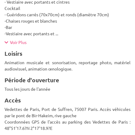
- Vestiaire avec portants et cintres
Cocktail
- Guéridons carrés (70x70cm) et ronds (diamètre 70cm)
-Chaises rouges et blanches
-Bar
-Vestiaire avec portants et
...
Voir Plus
Loisirs
Animation musicale et sonorisation, reportage photo, matériel
audiovisuel, animation œnologique.
Période d'ouverture
Tous les jours de l'année
Accès
Vedettes de Paris, Port de Suffren, 75007 Paris. Accès véhicules
par le pont de Bir-Hakeim, rive gauche
Coordonnées GPS de l’accès au parking des Vedettes de Paris :
48°51’17.6?N 2°17’18.9?E