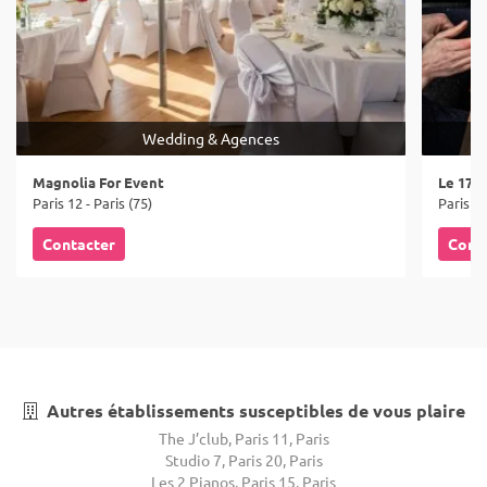
Wedding & Agences
Magnolia For Event
Le 17.4
Paris 12 - Paris (75)
Paris 9 
Contacter
Cont
Autres établissements susceptibles de vous plaire
The J’club, Paris 11, Paris
Studio 7, Paris 20, Paris
Les 2 Pianos, Paris 15, Paris