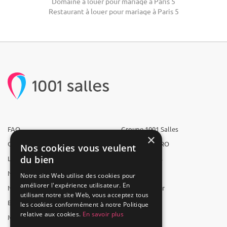
Domaine à louer pour mariage à Paris 5
Restaurant à louer pour mariage à Paris 5
FAQ
Groupe 1001 Salles
×
Qui sommes-nous ?
1001 Salles PRO
Nos cookies vous veulent
du bien
L'équipe
1001 Traiteurs
Nous recrutons
1001 Artistes
Notre site Web utilise des cookies pour
améliorer l'expérience utilisateur. En
Nos partenaires
Reserverunbar
utilisant notre site Web, vous acceptez tous
Espace presse
MP2
les cookies conformément à notre Politique
relative aux cookies.
En savoir plus
Mentions légales