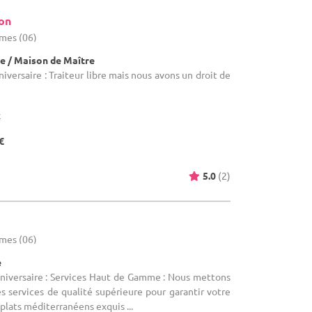
on
imes (06)
e / Maison de Maître
niversaire : Traiteur libre mais nous avons un droit de
x
€
5.0
(2)
imes (06)
e
nniversaire : Services Haut de Gamme : Nous mettons
es services de qualité supérieure pour garantir votre
plats méditerranéens exquis ...