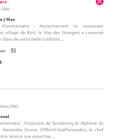
ers
 (06)
e / Mas
 d'anniversaire : Anciennement un restaurant
eux village de Biot, le Mas des Orangers a conservé
r-faire de cette belle tradition ...
max
€
times (06)
onnel
nniversaire : Originaire de Strasbourg et diplômé du
r Alexandre Dumas d’Illkirch-Graffenstaden, le chef
tre service une expertise ...