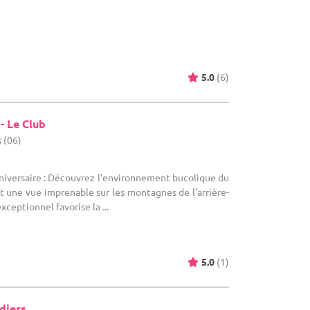
5.0
(6)
- Le Club
 (06)
nniversaire : Découvrez l'environnement bucolique du
nt une vue imprenable sur les montagnes de l'arrière-
xceptionnel favorise la ...
5.0
(1)
diers