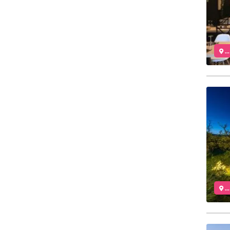
..
..