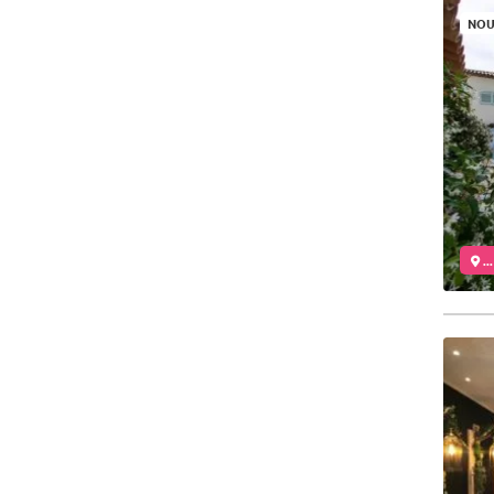
NOU
..