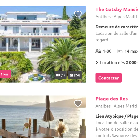
The Gatsby Mansi
Antibes - Alpes-Marit
Demeure de caractèr
Location de salle d'an
regard.
1-80
14 ma
Location dès
2 000 
. 1 km
(1)
(24)
Contacter
Plage des Iles
Antibes - Alpes-Marit
Lieu Atypique / Plag
Location de salle d'a
à votre disposition d
confort. Savourez des 