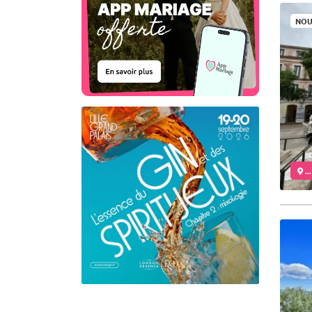
NOU
..