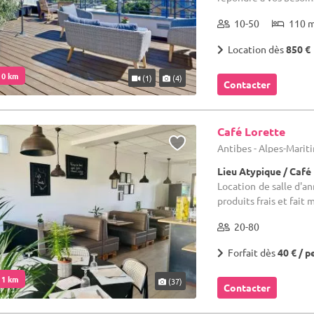
10-50
110 
Location dès
850 €
. 0 km
(1)
(4)
Contacter
Café Lorette
Antibes - Alpes-Marit
Lieu Atypique / Café
Location de salle d'an
produits frais et fait 
20-80
Forfait dès
40 € / p
. 1 km
(37)
Contacter