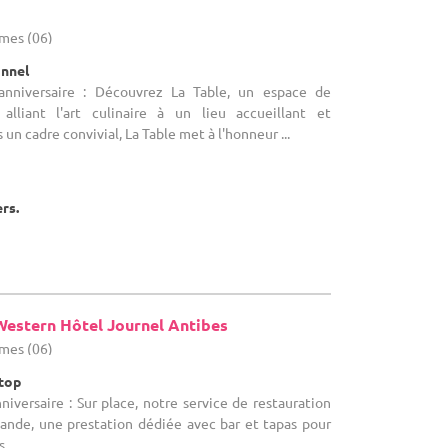
imes (06)
onnel
'anniversaire : Découvrez La Table, un espace de
 alliant l'art culinaire à un lieu accueillant et
 un cadre convivial, La Table met à l'honneur ...
ers.
Western Hôtel Journel Antibes
imes (06)
ftop
niversaire : Sur place, notre service de restauration
mande, une prestation dédiée avec bar et tapas pour
s.