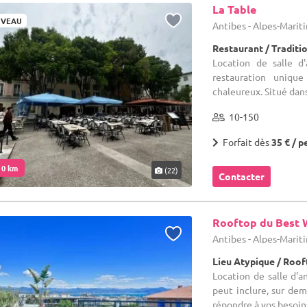
La Table
VEAU
Antibes - Alpes-Marit
Restaurant / Traditi
Location de salle d
restauration unique
chaleureux. Situé dans
10-150
Forfait dès
35 € / p
. 0 km
(22)
Contacter
Rooftop du Best 
Antibes - Alpes-Marit
Lieu Atypique / Roo
Location de salle d'an
peut inclure, sur de
répondre à vos besoin