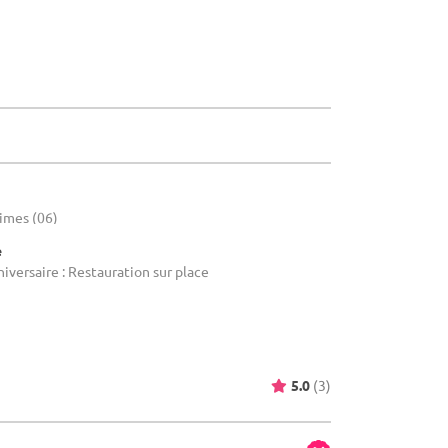
times (06)
e
niversaire : Restauration sur place
5.0
(3)