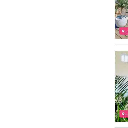
..
..