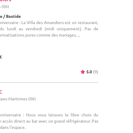
 (06)
e / Bastide
niversaire : La Villa des Amandiers est un restaurant,
du lundi au vendredi (midi uniquement). Pas de
privatisations pures comme des mariages, ...
€
5.0
(9)
C
lpes-Maritimes (06)
anniversaire : Nous vous laissons le libre choix du
n accès direct au bar avec un grand réfrigérateur. Pas
dans l'espace.