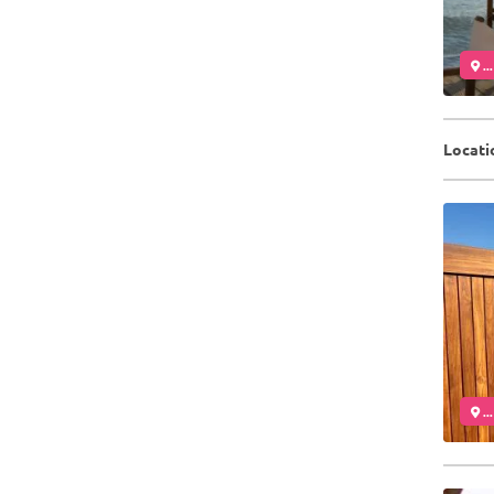
..
Locatio
..