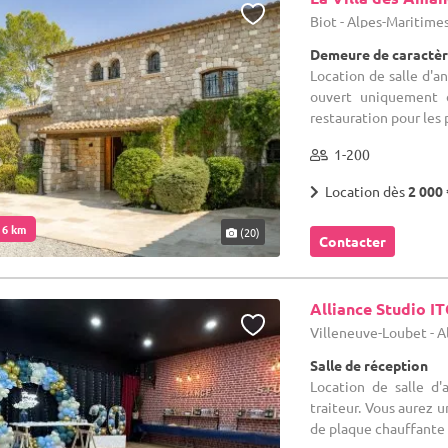
Biot - Alpes-Maritimes
Demeure de caractèr
Location de salle d'an
ouvert uniquement 
restauration pour les 
1-200
Location dès
2 000 
. 6 km
(20)
Contacter
Alliance Studio IT
Villeneuve-Loubet - A
Salle de réception
Location de salle d'
traiteur. Vous aurez u
de plaque chauffante 