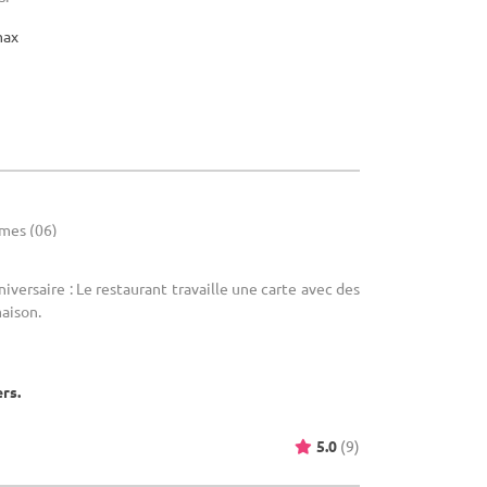
max
imes (06)
niversaire : Le restaurant travaille une carte avec des
maison.
ers.
5.0
(9)