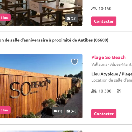
10-150
. 1 km
(26)
Contacter
n de salle d'anniversaire à proximité de Antibes (06600)
Plage So Beach
Vallauris - Alpes-Mari
Lieu Atypique / Plag
Location de salle d'an
10-300
. 3 km
(1)
(49)
Contacter