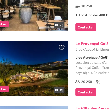
10-250
Location dès
400 €
. 4 km
(58)
Contacter
Le Provençal Golf 
Biot - Alpes-Maritimes
Lieu Atypique / Golf
Location de salle d'a
Provençal Golf, offra
pays niçois. Ce cadre e
20-250
. 5 km
(31)
Contacter
La Villa des Aman