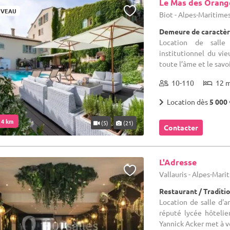
Le Mas des Orang
VEAU
Biot - Alpes-Maritimes
Demeure de caractèr
Location de salle
institutionnel du vi
toute l’âme et le savoi
10-110
12 
Location dès
5 000 
. 4 km
(5)
(21)
Contacter
L'Adresse
Vallauris - Alpes-Mari
Restaurant / Traditi
Location de salle d'a
réputé lycée hôtelie
Yannick Acker met à vo