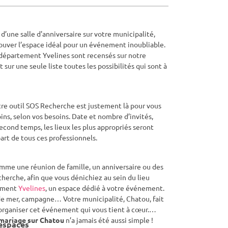
d’une salle d'anniversaire sur votre municipalité,
ouver l’espace idéal pour un événement inoubliable.
du département Yvelines sont recensés sur notre
sur une seule liste toutes les possibilités qui sont à
tre outil SOS Recherche est justement là pour vous
ns, selon vos besoins. Date et nombre d’invités,
econd temps, les lieux les plus appropriés seront
art de tous ces professionnels.
omme une réunion de famille, un anniversaire ou des
cherche, afin que vous dénichiez au sein du lieu
tement
Yvelines
, un espace dédié à votre événement.
 de mer, campagne… Votre municipalité, Chatou, fait
 organiser cet événement qui vous tient à cœur.
 mariage sur Chatou
n’a jamais été aussi simple !
 espaces