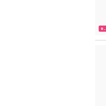
..
..