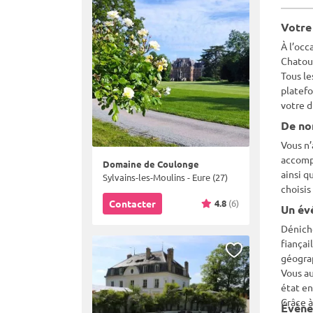
Votre 
À l’occ
Chatou 
Tous le
platefo
votre d
De no
Vous n’
accompa
Domaine de Coulonge
ainsi q
Sylvains-les-Moulins - Eure (27)
choisis
4.8
(6)
Contacter
Un évé
Déniche
fiançai
géograp
Vous au
état en
Grâce à
Événe