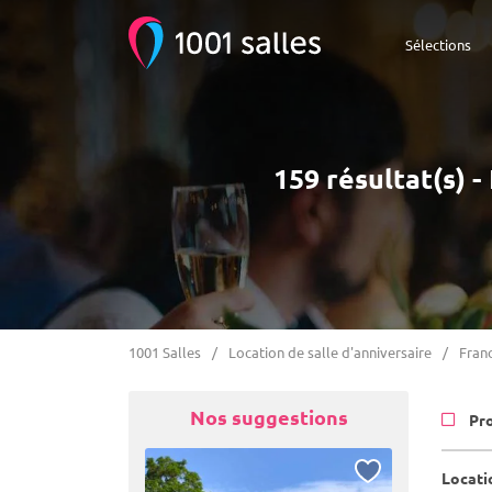
Sélections
159 résultat(s) 
1001 Salles
Location de salle d'anniversaire
Fran
Nos suggestions
Pr
Locati