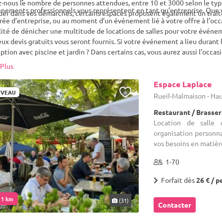
nous le nombre de personnes attendues, entre 10 et 3000 selon le type
nements professionnels vous représentent en tant qu’entreprise. Que 
der dans vos démarches, certains espaces proposent également un trait
rée d’entreprise, ou au moment d’un événement lié à votre offre à l’occ
lité de dénicher une multitude de locations de salles pour votre événem
x devis gratuits vous seront fournis. Si votre événement a lieu durant la
ption avec piscine et jardin ? Dans certains cas, vous aurez aussi l’occasi
s sur le lieu de la réception. Lieu atypique ou plus traditionnel, vous aur
Plus
ondra parfaitement à votre entreprise pour votre événement professio
Espace Laplace
VEAU
Rueil-Malmaison - Hau
Restaurant / Brasser
Location de salle 
organisation personn
vos besoins en matièr
1-70
Forfait dès
26 € / p
. 1 km
(31)
Contacter