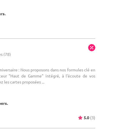
ers.
es (78)
nniversaire : Nous proposons dans nos formules clé en
iteur "Haut de Gamme" intégré, à l'écoute de vos
z les cartes proposées ...
pers.
5.0
(3)