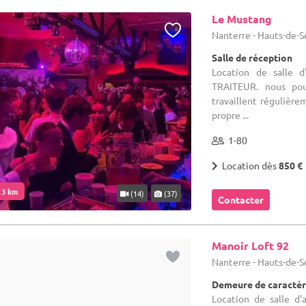
Le Mustang
Nanterre - Hauts-de-S
Salle de réception
Location de salle 
TRAITEUR. nous pou
travaillent régulièr
propre ...
1-80
Location dès
850 €
. 3 km
(14)
(37)
Contacter
Manoir Loft 92
Nanterre - Hauts-de-S
Demeure de caractèr
Location de salle d'