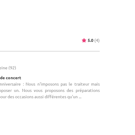
5.0
(4)
eine (92)
 de concert
anniversaire : Nous n'imposons pas le traiteur mais
poser un. Nous vous proposons des préparations
pour des occasions aussi différentes qu'un ...
4.5
(2)
 Yvelines (78)
e / Maison de Maître
niversaire : Traiteur non imposé