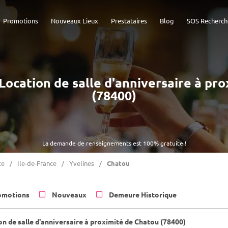
Promotions
Nouveaux Lieux
Prestataires
Blog
SOS Recherch
- Location de salle d'anniversaire à pr
(78400)
La demande de renseignements est 100% gratuite !
ce
Ile-de-France
Yvelines
Chatou
omotions
Nouveaux
Demeure Historique
on de salle d'anniversaire à proximité de Chatou (78400)