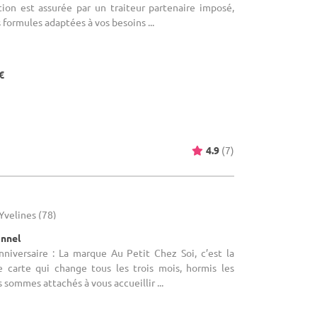
tion est assurée par un traiteur partenaire imposé,
formules adaptées à vos besoins ...
€
4.9
(7)
 Yvelines (78)
onnel
nniversaire : La marque Au Petit Chez Soi, c’est la
e carte qui change tous les trois mois, hormis les
sommes attachés à vous accueillir ...