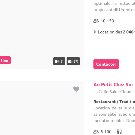
optimale, la restaura
proposant différentes 
10-150
Location dès
2 040 
. 3 km
(3)
(27)
Contacter
Au Petit Chez Soi
La Celle-Saint-Cloud -
Restaurant / Traditi
Location de salle d'a
saisonnalité avec un
incontournables. Nous 
5-100
Location dès
250 €