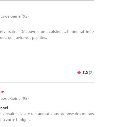
ts-de-Seine (92)
niversaire : Découvrez une cuisine italienne raffinée
es, qui ravira vos papilles.
5.0
(2)
ue
ts-de-Seine (92)
onnel
nniversaire : Notre restaurant vous propose des menus
t à votre budget.