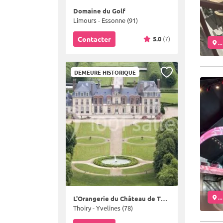
Domaine du Golf
Limours - Essonne (91)
5.0
(7)
Contacter
..
DEMEURE HISTORIQUE
..
L'Orangerie du Château de Thoiry
Thoiry - Yvelines (78)