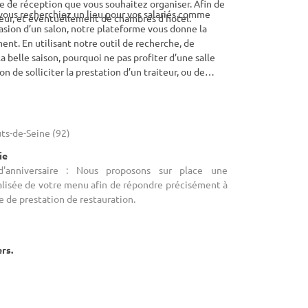
 de réception que vous souhaitez organiser. Afin de
vous recherchiez un lieu pour vos salariés comme
eur, et éventuellement de chambres d’hôtel.
asion d’un salon, notre plateforme vous donne la
ent. En utilisant notre outil de recherche, de
 belle saison, pourquoi ne pas profiter d’une salle
on de solliciter la prestation d’un traiteur, ou de
ez la possibilité de vous procurer le lieu qui
nnel sur Chatou, dans le département Yvelines.
ts-de-Seine (92)
ie
d'anniversaire : Nous proposons sur place une
alisée de votre menu afin de répondre précisément à
e de prestation de restauration.
ers.