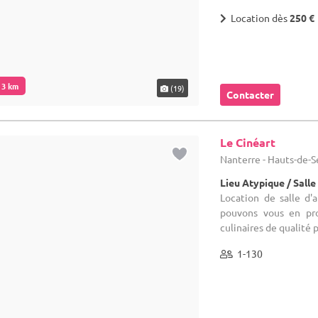
. 3 km
(19)
Contacter
Le Cinéart
Nanterre - Hauts-de-S
Lieu Atypique / Salle
Location de salle d'
pouvons vous en pro
culinaires de qualité 
1-130
. 3 km
(22)
Contacter
Haras de Bel Ebat
La Celle-Saint-Cloud -
Demeure de caractèr
Location de salle d'an