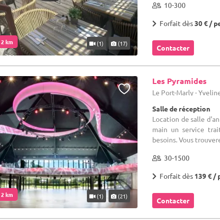
10-300
Forfait dès
30 € / p
. 2 km
(1)
(17)
Contacter
Les Pyramides
Le Port-Marly - Yvelin
Salle de réception
Location de salle d'a
main un service tra
besoins. Vous trouvere
30-1500
Forfait dès
139 € / 
. 2 km
(1)
(21)
Contacter