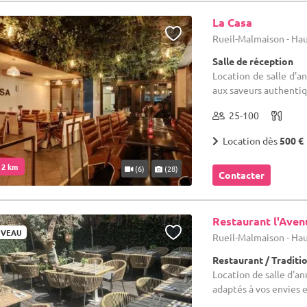
La Casa
Rueil-Malmaison - Hau
Salle de réception
Location de salle d'an
aux saveurs authentiqu
25-100
Location dès
500 €
. 2 km
(6)
(28)
Contacter
Restaurant l'Aven
VEAU
Rueil-Malmaison - Hau
Restaurant / Traditi
Location de salle d'a
adaptés à vos envies e