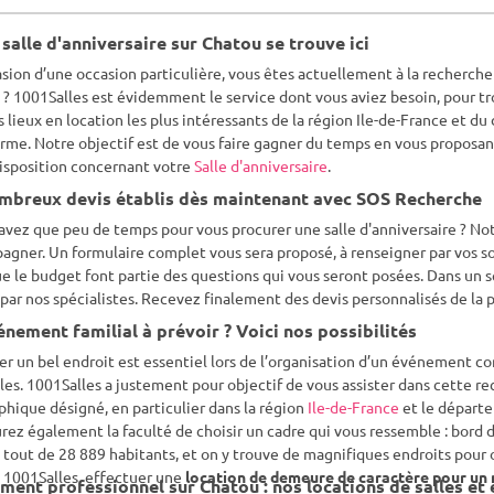
salle d'anniversaire sur Chatou se trouve ici
asion d’une occasion particulière, vous êtes actuellement à la recherche 
? 1001Salles est évidemment le service dont vous aviez besoin, pour tr
s lieux en location les plus intéressants de la région Ile-de-France et 
rme. Notre objectif est de vous faire gagner du temps en vous proposant 
isposition concernant votre
Salle d'anniversaire
.
mbreux devis établis dès maintenant avec SOS Recherche
avez que peu de temps pour vous procurer une salle d'anniversaire ? No
gner. Un formulaire complet vous sera proposé, à renseigner par vos soi
ue le budget font partie des questions qui vous seront posées. Dans un s
 par nos spécialistes. Recevez finalement des devis personnalisés de la p
nement familial à prévoir ? Voici nos possibilités
r un bel endroit est essentiel lors de l’organisation d’un événement c
lles. 1001Salles a justement pour objectif de vous assister dans cette re
hique désigné, en particulier dans la région
Ile-de-France
et le dépar
rez également la faculté de choisir un cadre qui vous ressemble : bord
 tout de 28 889 habitants, et on y trouve de magnifiques endroits pour
 1001Salles, effectuer une
location de demeure de caractère pour un
ment professionnel sur Chatou : nos locations de salles et