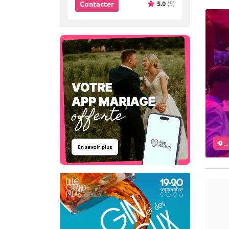
5.0
(5)
Contacter
..