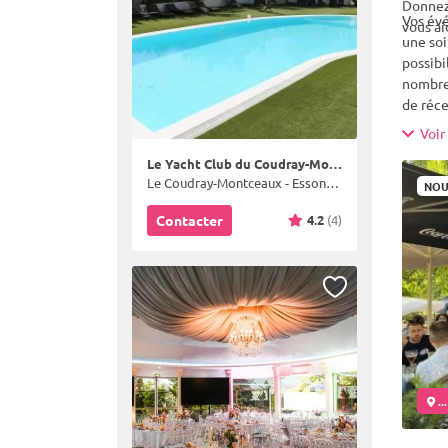
Donnez-
Vos évé
vous ai
une soi
possibi
nombreu
de réce
chambre
Voir 
corresp
Le Yacht Club du Coudray-Montceaux
Le Coudray-Montceaux - Essonne (91)
NOU
4.2
(4)
Contacter
..