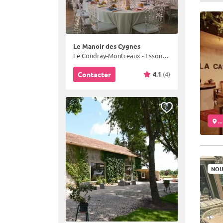
Le Manoir des Cygnes
Le Coudray-Montceaux - Essonne (91)
4.1
(4)
Contacter
..
NOU