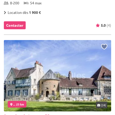
8-200
54 max
Location dès
1 900 €
Contacter
5.0
(4)
... 23 km
(24)