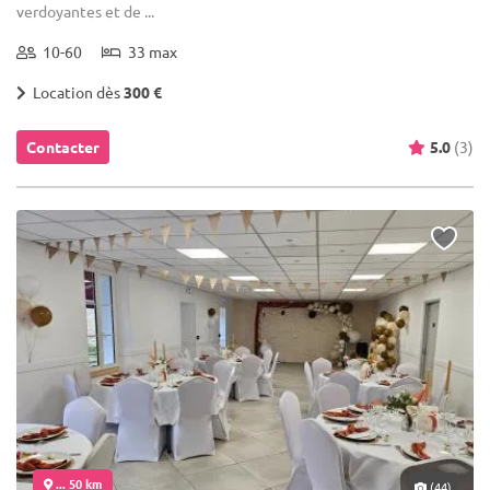
verdoyantes et de ...
10-60
33 max
Location dès
300 €
Contacter
5.0
(3)
... 50 km
(44)