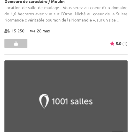
Demeure de caractère / Moulin
Location de salle de mariage : Vous serez au coeur d'un domaine
de 1,6 hectares avec vue sur l'Orne. Niché au coeur de la Suisse
Normande « véritable poumon de la Normandie », sur un site ...
15-250
28 max
5.0
(1)