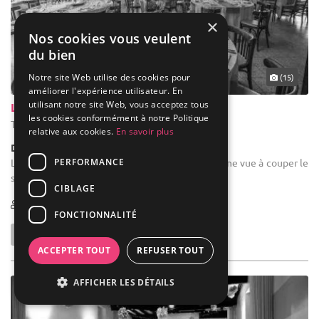
×
Nos cookies vous veulent
du bien
Notre site Web utilise des cookies pour
(15)
améliorer l'expérience utilisateur. En
utilisant notre site Web, vous acceptez tous
La Roche à Bunel
les cookies conformément à notre Politique
Thury-Harcourt - Calvados (14)
relative aux cookies.
En savoir plus
Demeure de caractère / Domaine
PERFORMANCE
Location de salle de mariage : Un cadre rare et une vue à couper le
souffle.
CIBLAGE
1-300
FONCTIONNALITÉ
ACCEPTER TOUT
REFUSER TOUT
AFFICHER LES DÉTAILS