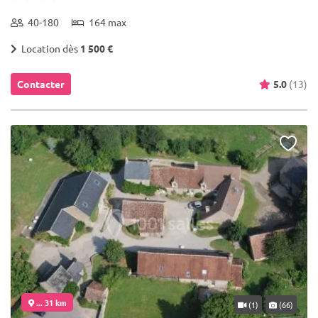
40-180
164 max
Location dès
1 500 €
Contacter
5.0
(13)
... 31 km
(1)
(66)