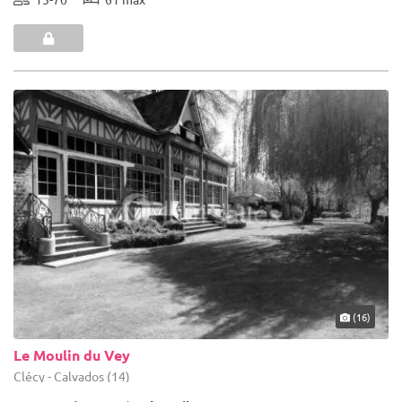
(16)
Le Moulin du Vey
Clécy - Calvados (14)