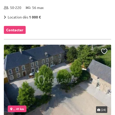
50-220
56 max
Location dès
1 000 €
Contacter
... 41 km
(24)