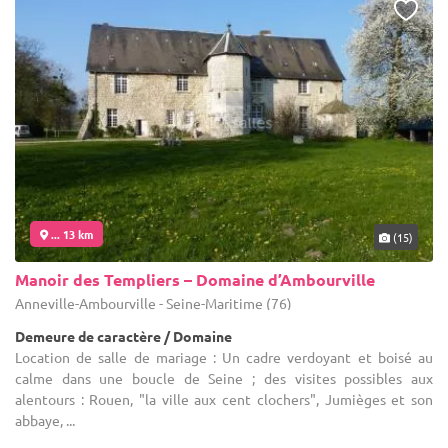
... 13 km
(15)
Manoir des Templiers – Domaine d’Ambourville
Anneville-Ambourville - Seine-Maritime (76)
Demeure de caractère / Domaine
Location de salle de mariage : Un cadre verdoyant et boisé au
calme dans une boucle de Seine ; des visites possibles aux
alentours : Rouen, "la ville aux cent clochers", Jumièges et son
abbaye, ...