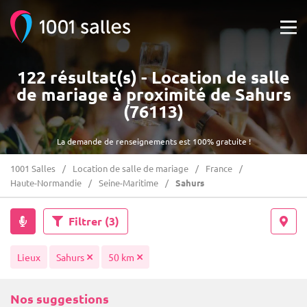
122 résultat(s) - Location de salle
de mariage à proximité de Sahurs
(76113)
La demande de renseignements est 100% gratuite !
1001 Salles
Location de salle de mariage
France
Haute-Normandie
Seine-Maritime
Sahurs
Filtrer
(3)
Lieux
Sahurs
50 km
Nos suggestions