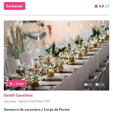
Contacter
5.0
(3)
... 32 km
(1)
(25)
Soleil Cauchois
Saussay - Seine-Maritime (76)
Demeure de caractère / Corps de Ferme