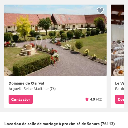
Domaine de Clairval
Le Val 
Argueil - Seine-Maritime (76)
Bardouv
4.9
(42)
Contacter
Cont
Location de salle de mariage à proximité de Sahurs (76113)