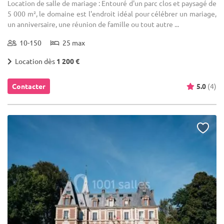
Location de salle de mariage : Entouré d'un parc clos et paysagé de
5 000 m², le domaine est l'endroit idéal pour célébrer un mariage,
un anniversaire, une réunion de famille ou tout autre ...
10-150
25 max
Location dès
1 200 €
Contacter
5.0
(4)