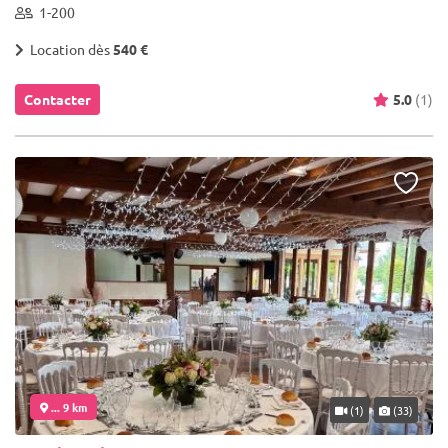
1-200
Location dès
540 €
Contacter
5.0
(1)
... 9 km
(1)
(33)