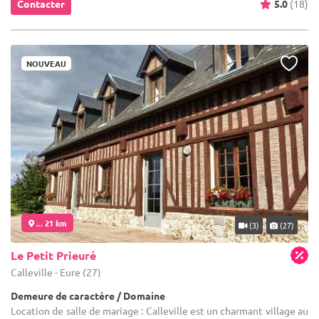
Contacter
5.0
(18)
NOUVEAU
... 21 km
(3)
(27)
Le Petit Prieuré
Calleville - Eure (27)
Demeure de caractère / Domaine
Location de salle de mariage : Calleville est un charmant village au