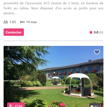
proximité de l'autoroute A13 (moins de 5 kms), en bordure de
forêt, au calme. Vous disposez d'un accès au jardin pour vos
photos.
1-85
14 max
Contacter
5.0
(6)
... 21 km
(41)