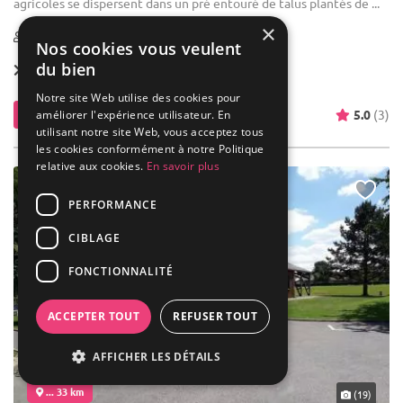
agricoles se dispersent dans un pré entouré de talus plantés de ...
×
1-200
Nos cookies vous veulent
du bien
Location dès
1 400 €
Notre site Web utilise des cookies pour
Contacter
5.0
(3)
améliorer l'expérience utilisateur. En
utilisant notre site Web, vous acceptez tous
les cookies conformément à notre Politique
relative aux cookies.
En savoir plus
PERFORMANCE
CIBLAGE
FONCTIONNALITÉ
ACCEPTER TOUT
REFUSER TOUT
AFFICHER LES DÉTAILS
... 33 km
(19)