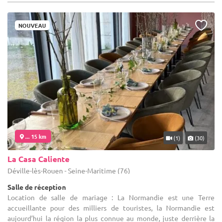
NOUVEAU
... 15 km
(1)
(30)
La Casa Caliente
Déville-lès-Rouen - Seine-Maritime (76)
Salle de réception
Location de salle de mariage : La Normandie est une Terre
accueillante pour des milliers de touristes, la Normandie est
aujourd’hui la région la plus connue au monde, juste derrière la