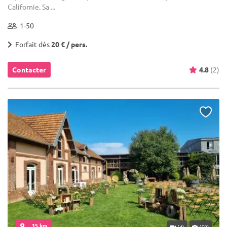
Californie. Sa ...
1-50
Forfait dès
20 € / pers.
Contacter
4.8
(2)
... 15 km
(4)
(59)