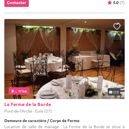
Contacter
5.0
(7)
... 17 km
(23)
La Ferme de la Borde
Pont-de-l'Arche - Eure (27)
Demeure de caractère / Corps de Ferme
Location de salle de mariage : La Ferme de la Borde se situe à