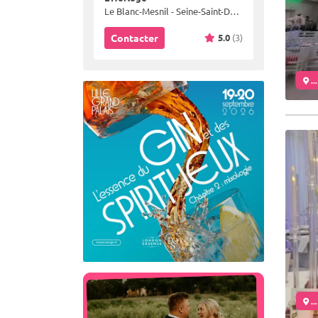
Le Blanc-Mesnil - Seine-Saint-Denis (93)
5.0
(3)
Contacter
..
..