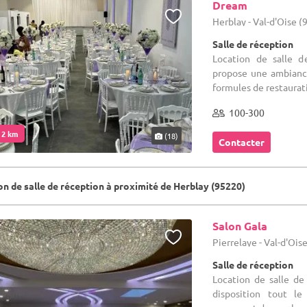
Dream
Herblay - Val-d'Oise (
Salle de réception
Location de salle d
propose une ambiance 
formules de restaurati
100-300
. 2 km
(18)
Contacter
on de salle de réception à proximité de Herblay (95220)
Salon Gala
Pierrelaye - Val-d'Ois
Salle de réception
Location de salle de
disposition tout le