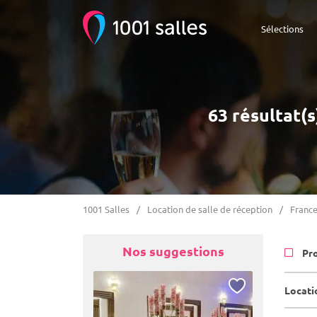
Sélections
63 résultat(s
1001 Salles
Location de salle de réception
Franc
Nos suggestions
Pr
Locati