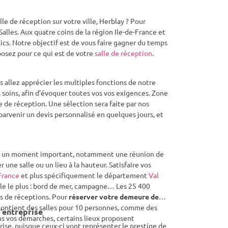
e de réception sur votre ville, Herblay ? Pour
lles. Aux quatre coins de la région Ile-de-France et
cs. Notre objectif est de vous faire gagner du temps
posez pour ce qui est de votre
salle de réception
.
 allez apprécier les multiples fonctions de notre
 soins, afin d’évoquer toutes vos vos exigences. Zone
 de réception. Une sélection sera faite par nos
 parvenir un devis personnalisé en quelques jours, et
brer un moment important, notamment une réunion de
 une salle ou un lieu à la hauteur. Satisfaire vos
France
et plus spécifiquement le département
Val
mble le plus : bord de mer, campagne… Les 25 400
es de réceptions. Pour
réserver votre demeure de
te contient des salles pour 10 personnes, comme des
’entreprise
ans vos démarches, certains lieux proposent
se, puisque ceux-ci vont représenter le prestige de