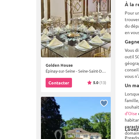
À la r
Pour un
trouver
du dépa
en vous
Gagne
Vous di
outil S
géograp
Golden House
conseil
Épinay-sur-Seine - Seine-Saint-Denis (93)
vous n’
5.0
(13)
Contacter
Un mar
Lorsque
famille
souhait
d'Oise
habitan
caract
Louez
domaine
Prendre