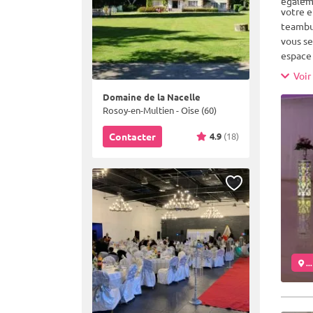
égaleme
votre e
teambui
vous se
espace 
origina
Voir 
Domaine de la Nacelle
Rosoy-en-Multien - Oise (60)
4.9
(18)
Contacter
..