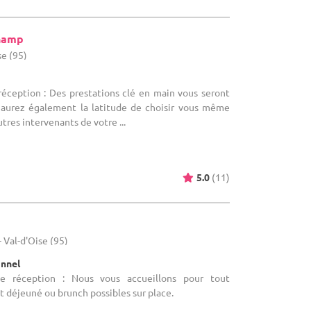
hamp
e (95)
réception : Des prestations clé en main vous seront
 aurez également la latitude de choisir vous même
tres intervenants de votre ...
5.0
(11)
M
- Val-d'Oise (95)
onnel
de réception : Nous vous accueillons pour tout
 déjeuné ou brunch possibles sur place.