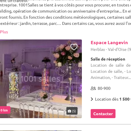
nt un traiteur.
ntreprise. 1001Salles se tient à vos côtés pour vous procurer, en toutes oc
lding, opération de communication ou anniversaire d'entreprise... En 
ront fournis. En fonction des conditions météorologiques, certaines sal
extérieur : jardin, terrasse, parc… Dans certains cas, vous aurez aussi l’oc
l ou plus classique, trouvez un lieu de réception qui vous ressemble vra
Plus
Espace Langevin
Herblay - Val-d'Oise (
Salle de réception
Location de salle de
Location de salle, - L
Animation, - Traiteur...
80-900
Location dès
1 500 
. 0 km
(5)
Contacter