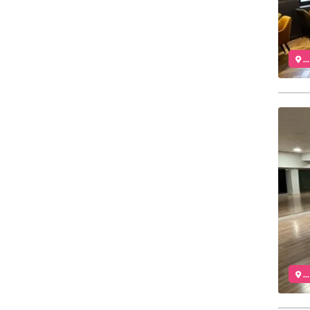
..
..