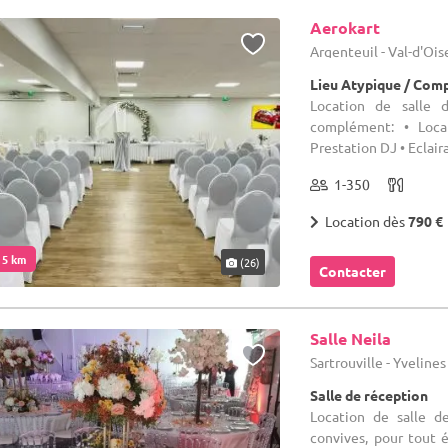
Aerokart
Argenteuil - Val-d'Ois
Lieu Atypique / Comp
Location de salle 
complément: • Locat
Prestation DJ • Eclaira
1-350
Location dès
790 €
. 5 km
(26)
Contacter
Salle Neila
Sartrouville - Yvelines
Salle de réception
Location de salle d
convives, pour tout 