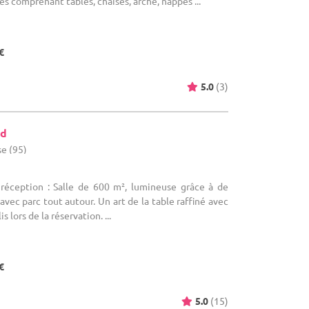
s comprenant tables, chaises, arche, nappes ...
€
5.0
(3)
nd
e (95)
 réception : Salle de 600 m², lumineuse grâce à de
avec parc tout autour. Un art de la table raffiné avec
 lors de la réservation. ...
€
5.0
(15)