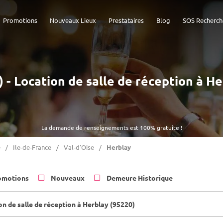
Promotions
Nouveaux Lieux
Prestataires
Blog
SOS Recherch
) - Location de salle de réception à H
La demande de renseignements est 100% gratuite !
e
Ile-de-France
Val-d'Oise
Herblay
omotions
Nouveaux
Demeure Historique
on de salle de réception à Herblay (95220)