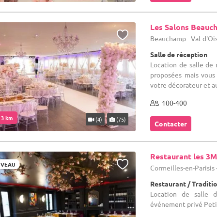
Les Salons Beauc
Beauchamp - Val-d'Ois
Salle de réception
Location de salle de 
proposées mais vous
votre décorateur et au
100-400
. 3 km
(4)
(75)
Contacter
Restaurant les 3
VEAU
Cormeilles-en-Parisis 
Restaurant / Traditi
Location de salle 
événement privé Petit