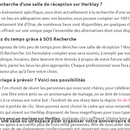
echerche d’une salle de réception sur Herblay ?
 événement spécifique, vous êtes actuellement à la recherche d’une sall
 un lieu en adéquation avec vos besoins, vous pouvez compter sur 1001Sa
rtement Val d'Oise, de nombreux lieux sont disponibles, en quelques cli
 offrant sur une unique page l’ensemble des alternatives dont vous dis
z du temps grâce à SOS Recherche
sposez de très peu de temps pour dénicher une salle de réception ? Vous
OS Recherche. Un formulaire complet vous sera soumis, à remplir par vos
hique, horaires, date devront être donnés à propos de votre future salle
lers, parmi les lieux les plus appropriés. Chaque professionnel vous fera
aurez plus qu’à faire votre choix.
iage à prévoir ? Voici nos possibilités
 l’on choisit de réunir les personnes qui nous sont chères, pour célé
, une fête entre amis ou un anniversaire de mariage, on se doit de trouver
s à ce niveau est notre but : l’endroit de vos rêvez dans la région
Ile-de-
est à portée de clic. Vous pourrez aussi choisir le cadre qui vous resse
ts qui vivent sur Herblay disposent de lieux magnifiques pour tous typ
ère pour un mariage sur Herblay
, quelques clics suffisent ! Notre lis
 une salle ou un espace pour organiser votre anniversaire d
s aptes à accueillir plus de trois mille personnes. Afin de vous aider d
 soin de ses événements professionnels est important pour une entrepri