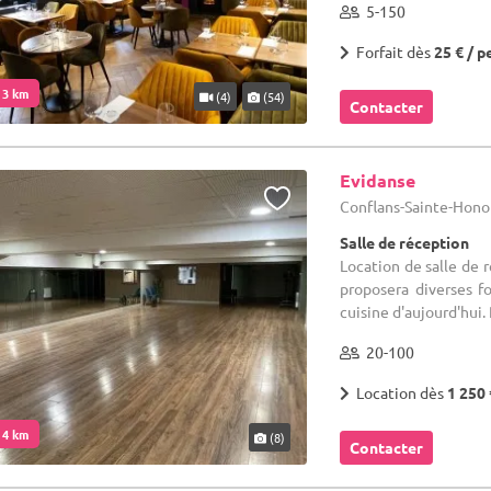
5-150
Forfait dès
25 € / p
. 3 km
(4)
(54)
Contacter
Evidanse
Conflans-Sainte-Honor
Salle de réception
Location de salle de r
proposera diverses f
cuisine d'aujourd'hui. 
20-100
Location dès
1 250 
. 4 km
(8)
Contacter