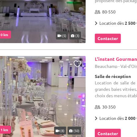
proposent des package
80-550
Location dès
2 500 
. 0 km
(5)
(3)
Contacter
L'instant Gourma
Beauchamp - Val-d'Ois
Salle de réception
Location de salle de
grandes baies vitrées.
choix des menus établis
30-350
Location dès
2 000 
. 1 km
(8)
(50)
Contacter