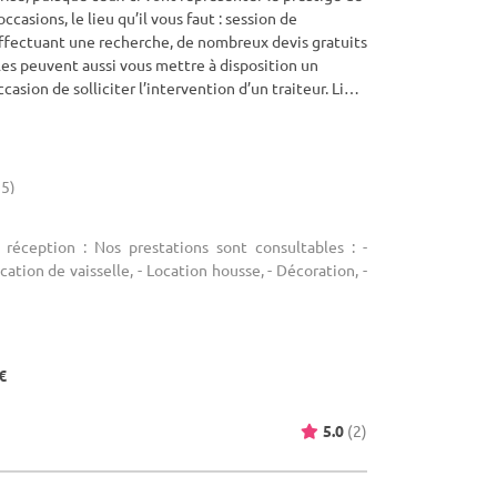
casions, le lieu qu’il vous faut : session de
effectuant une recherche, de nombreux devis gratuits
les peuvent aussi vous mettre à disposition un
casion de solliciter l’intervention d’un traiteur. Lieu
iment sur Herblay, dans le département Val d'Oise.
95)
 réception : Nos prestations sont consultables : -
ocation de vaisselle, - Location housse, - Décoration, -
€
5.0
(2)