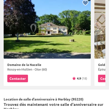
Domaine de la Nacelle
Golden
Rosoy-en-Multien - Oise (60)
Épinay-s
4.9
(18)
Contacter
Cont
Location de salle d'anniversaire à Herblay (95220)
Trouvez dès maintenant votre salle d'anniversaire sur
Herblay