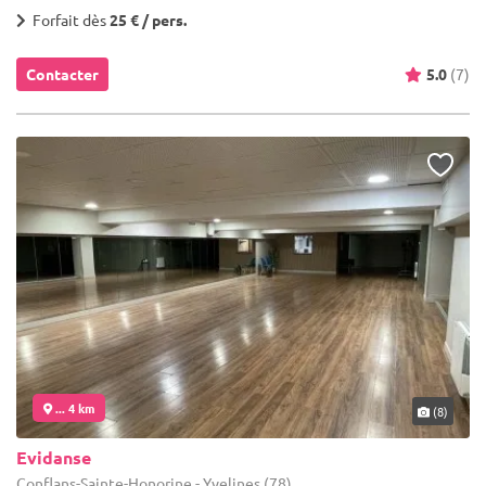
Forfait dès
25 € / pers.
Contacter
5.0
(7)
... 4 km
(8)
Evidanse
Conflans-Sainte-Honorine - Yvelines (78)