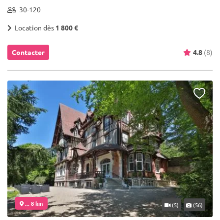
30-120
Location dès
1 800 €
Contacter
4.8
(8)
... 8 km
(5)
(56)