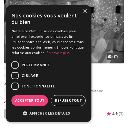
×
Nos cookies vous veulent
du bien
Notre site Web utilise des cookies pour
améliorer l'expérience utilisateur. En
utilisant notre site Web, vous acceptez tous
les cookies conformément à notre Politique
relative aux cookies.
En savoir plus
(17)
PERFORMANCE
Le Jardin des Colombes
Herblay - Val-d'Oise (95)
CIBLAGE
Salle de réception
FONCTIONNALITÉ
Location de salle d'anniversaire : Possibilité de traiteur.
ACCEPTER TOUT
REFUSER TOUT
100-350
AFFICHER LES DÉTAILS
4.9
(3)