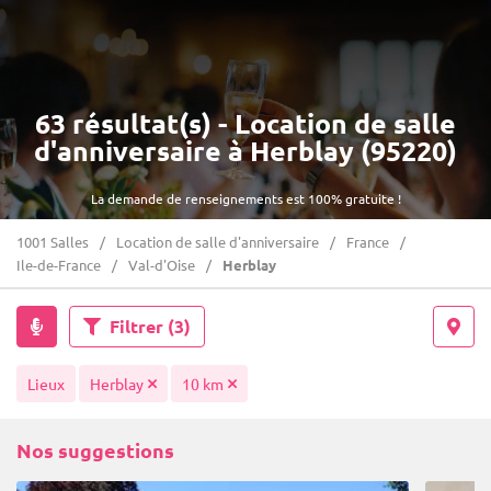
63 résultat(s) - Location de salle
d'anniversaire à Herblay (95220)
La demande de renseignements est 100% gratuite !
1001 Salles
Location de salle d'anniversaire
France
Ile-de-France
Val-d'Oise
Herblay
Filtrer
(3)
Lieux
Herblay
10 km
Nos suggestions