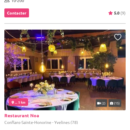
10-200
Contacter
5.0
(9)
... 5 km
(2)
(15)
Restaurant Noa
Conflans-Sainte-Honorine - Yvelines (78)