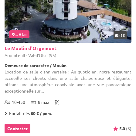
... 9 km
(51)
Le Moulin d'Orgemont
Argenteuil - Val-d'Oise (95)
Demeure de caractère / Moulin
Location de salle d'anniversaire : Au quotidien, notre restaurant
accueille ses clients dans une salle chaleureuse et élégante,
offrant une atmosphère conviviale avec une vue panoramique
exceptionnelle sur ...
10-450
8 max
Forfait dès
60 € / pers.
Contacter
5.0
(6)