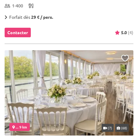
1-400
Forfait dès
29 € / pers.
Contacter
5.0
(4)
... 9 km
(7)
(68)