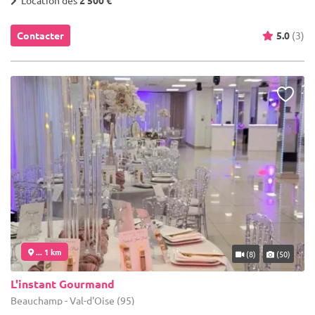
Contacter
5.0
(3)
... 1 km
(8)
(50)
L'instant Gourmand
Beauchamp - Val-d'Oise (95)