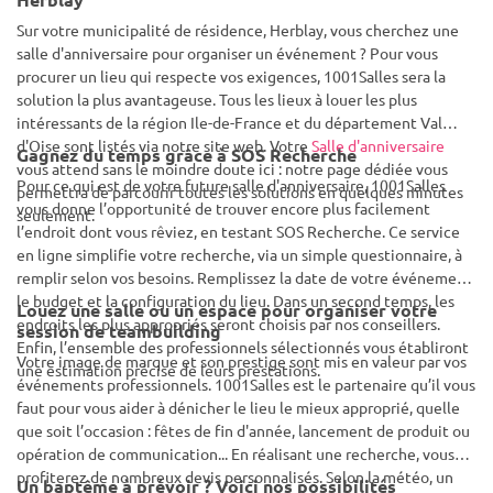
Sur votre municipalité de résidence, Herblay, vous cherchez une
salle d'anniversaire pour organiser un événement ? Pour vous
procurer un lieu qui respecte vos exigences, 1001Salles sera la
solution la plus avantageuse. Tous les lieux à louer les plus
intéressants de la région Ile-de-France et du département Val
d'Oise sont listés via notre site web. Votre
Salle d'anniversaire
Gagnez du temps grâce à SOS Recherche
vous attend sans le moindre doute ici : notre page dédiée vous
Pour ce qui est de votre future salle d'anniversaire, 1001Salles
permettra de parcourir toutes les solutions en quelques minutes
vous donne l’opportunité de trouver encore plus facilement
seulement.
l’endroit dont vous rêviez, en testant SOS Recherche. Ce service
en ligne simplifie votre recherche, via un simple questionnaire, à
remplir selon vos besoins. Remplissez la date de votre événement,
le budget et la configuration du lieu. Dans un second temps, les
Louez une salle ou un espace pour organiser votre
endroits les plus appropriés seront choisis par nos conseillers.
session de teambuilding
Enfin, l’ensemble des professionnels sélectionnés vous établiront
Votre image de marque et son prestige sont mis en valeur par vos
une estimation précise de leurs prestations.
événements professionnels. 1001Salles est le partenaire qu’il vous
faut pour vous aider à dénicher le lieu le mieux approprié, quelle
que soit l’occasion : fêtes de fin d'année, lancement de produit ou
opération de communication... En réalisant une recherche, vous
profiterez de nombreux devis personnalisés. Selon la météo, un
Un baptême à prévoir ? Voici nos possibilités