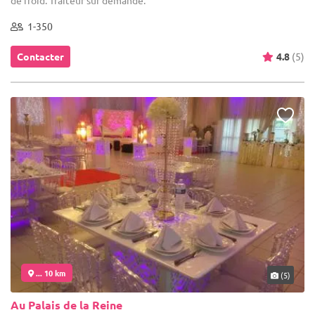
de froid. Traiteur sur demande.
1-350
Contacter
4.8
(5)
... 10 km
(5)
Au Palais de la Reine