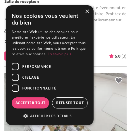
Salle de réception
Location de salle de réception : Transformez votre événement en
×
une expérience mémorable grâce à notre savoir-faire. Profitez de
Nos cookies vous veulent
formules traiteur et d'un service de décoration entièrement sur ...
du bien
30-200
Notre site Web utilise des cookies pour
améliorer l'expérience utilisateur. En
Forfait dès
50 € / pers.
utilisant notre site Web, vous acceptez tous
les cookies conformément à notre Politique
relative aux cookies.
En savoir plus
Contacter
5.0
(3)
PERFORMANCE
CIBLAGE
FONCTIONNALITÉ
ACCEPTER TOUT
REFUSER TOUT
AFFICHER LES DÉTAILS