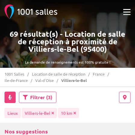
69 résultat(s) - Location de salle
de réception à proximité de
Villiers-le-Bel (95400)
La demande de renseignements est 100% gratuite !
1001 Salles
Location de salle de réception
France
Ile-de-France
Val-d'Oise
Villiers-le-Bel
Filtrer
(3)
Lieux
Villiers-le-Bel
10 km
Nos suggestions