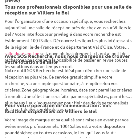
(95400)
Tous nos professionnels disponibles pour une salle de
réception sur Villiers le Bel
Pour l’organisation d’une occasion spécifique, vous recherchez
aujourd’hui une salle de réception près de chez vous sur Villiers le
Bel ? Votre interlocuteur privilégié dans votre recherche est
évidemment 1001Salles. Découvrez les lieux les plus intéressants
de la région Ile-de-France et du département Val d'Oise. Votre
salle de réception
se trouve obligatoirement ici : notre outil de
Avec SOS Recherche, nous nous chargeons de trouver
recherche vous donnera la possibilité de passer en revue toutes
votre location de salle
les solutions dans un temps record.
Notre outil SOS Recherche est idéal pour dénicher une salle de
réception au plus vite. Ce service gratuit simplifie votre
recherche, via un simple questionnaire, à remplir selon vos
critères. Zone géographique, horaires, date sont parmi les critères
à remplir. Une sélection sera faite par nos spécialistes, parmi les
plus beaux lieux. Vous recevez pour finir des devis personnalisés
Pour votre opération de communication : nos
de la part de l’ensemble de ces pros.
locations disponibles sur Villiers le Bel
Votre image de marque et sa qualité sont mises en avant par vos
événements professionnels. 1001Salles est à votre disposition
pour dénicher, en toutes occasions, le lieu qu’il vous faut :