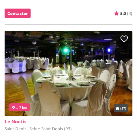
Contacter
5.0
(8)
... 7 km
(37)
Le Noctis
Saint-Denis - Seine-Saint-Denis (93)