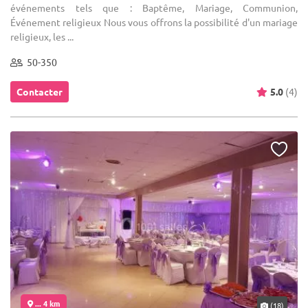
événements tels que : Baptême, Mariage, Communion,
Événement religieux Nous vous offrons la possibilité d'un mariage
religieux, les ...
50-350
Contacter
5.0
(4)
... 4 km
(18)