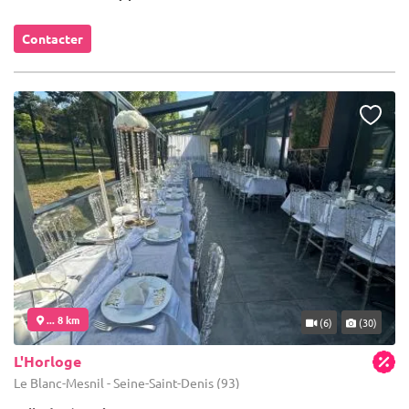
Contacter
... 8 km
(6)
(30)
L'Horloge
Le Blanc-Mesnil - Seine-Saint-Denis (93)