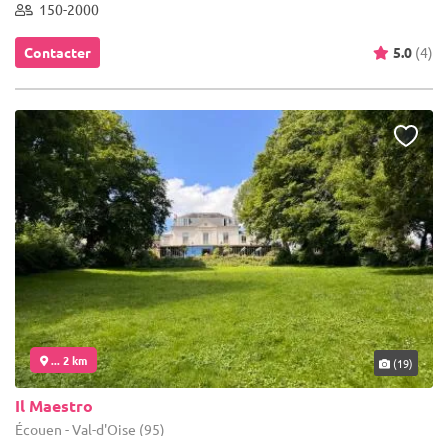
150-2000
Contacter
5.0
(4)
... 2 km
(19)
Il Maestro
Écouen - Val-d'Oise (95)