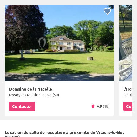
Domaine de la Nacelle
L'Horl
Rosoy-en-Multien - Oise (60)
Le Blanc
4.9
(18)
Contacter
Cont
Location de salle de réception à proximité de Villiers-le-Bel