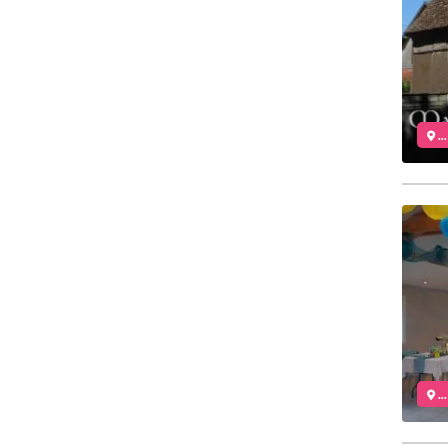
..
..