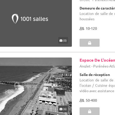
Demeure de caractèr
Location de salle de 
houssées
10-120
(0)
Espace De L'océa
Anglet - Pyrénées-Atl
Salle de réception
Location de salle de
l'océan / Cuisine éq
vidéo avec assistance
50-400
(6)