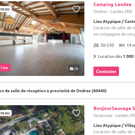
Camping Landae
VEAU
Ondres - Landes (40)
Lieu Atypique / Cent
Location de salle de r
en compagnie de vos 
50-230
14 
Location dès
1 000 
. 3 km
(9)
Contacter
on de salle de réception à proximité de Ondres (40440)
BonjourSauvage S
VEAU
Seignosse - Landes (4
Lieu Atypique / Vill
Location de salle de 