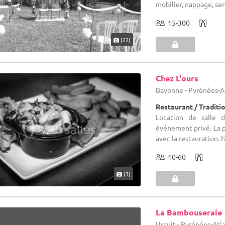
mobilier, nappage, serv
15-300
(22)
Chez L'ours
Bayonne - Pyrénées-A
Restaurant / Traditi
Location de salle 
événement privé. La p
avec la restauration.
10-60
(3)
La Bambouseraie
Urcuit - Pyrénées-Atl