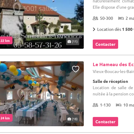
naturellement climat
Elle dispose d'une gra
50-300
2 m
Location dès
1 500 
. 22 km
(11)
Contacter
Le Hameau des Ec
Vieux-Boucau-les-Bain
Salle de réception
Location de salle de
nuitée à la pension c
1-130
10 m
. 24 km
(18)
Contacter