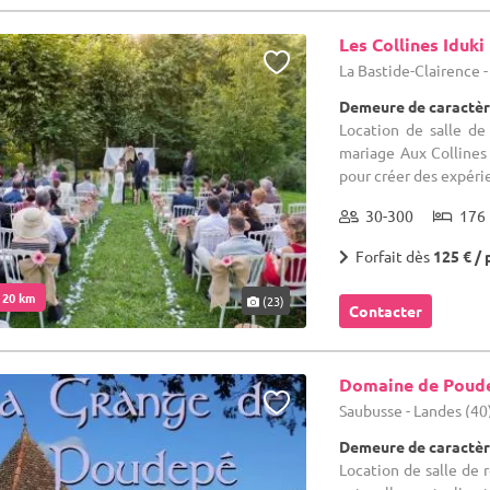
Les Collines Iduki
La Bastide-Clairence 
Demeure de caractèr
Location de salle de
mariage Aux Collines 
pour créer des expérie
30-300
176 
Forfait dès
125 € / 
. 20 km
(23)
Contacter
Domaine de Poud
Saubusse - Landes (40
Demeure de caractèr
Location de salle de r