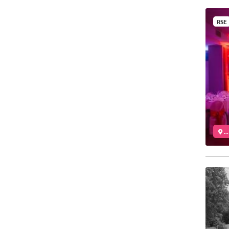
RSE
..