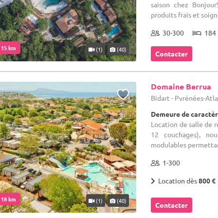
saison chez Bonjour
produits frais et soig
30-300
184 
. 15 km
(1)
(40)
Contacter
Domaine Berrua
Bidart - Pyrénées-Atl
Demeure de caractèr
Location de salle de 
12 couchages), no
modulables permettant
1-300
Location dès
800 €
. 18 km
(1)
(40)
Contacter