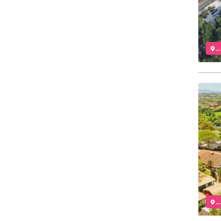
..
..