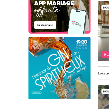
NOU
..
Locati
NOU