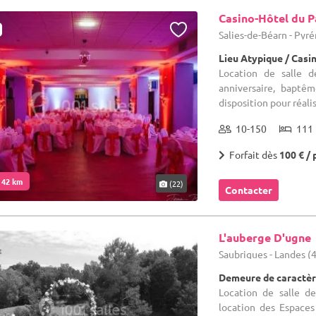
Casino-Hôtel du P
Salies-de-Béarn - Pyr
Lieu Atypique / Casi
Location de salle 
anniversaire, baptê
disposition pour réalis
10-150
111 
Forfait dès
100 € / 
. 42 km
(22)
Contacter
L'auberge D'ugne
Saubrigues - Landes (
Demeure de caractèr
Location de salle de
location des Espaces 