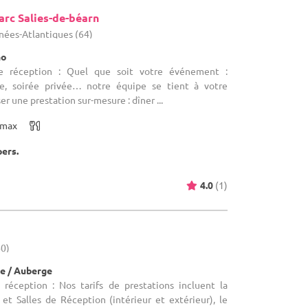
arc Salies-de-béarn
énées-Atlantiques (64)
no
de réception : Quel que soit votre événement :
me, soirée privée… notre équipe se tient à votre
er une prestation sur-mesure : dîner ...
max
pers.
4.0
(1)
40)
e / Auberge
 réception : Nos tarifs de prestations incluent la
et Salles de Réception (intérieur et extérieur), le