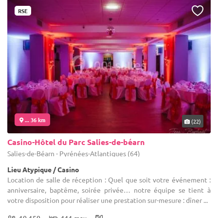
RSE
... 36 km
(22)
Casino-Hôtel du Parc Salies-de-béarn
Salies-de-Béarn - Pyrénées-Atlantiques (64)
Lieu Atypique / Casino
Location de salle de réception : Quel que soit votre événement :
anniversaire, baptême, soirée privée… notre équipe se tient à
votre disposition pour réaliser une prestation sur-mesure : dîner ...
10-150
111 max