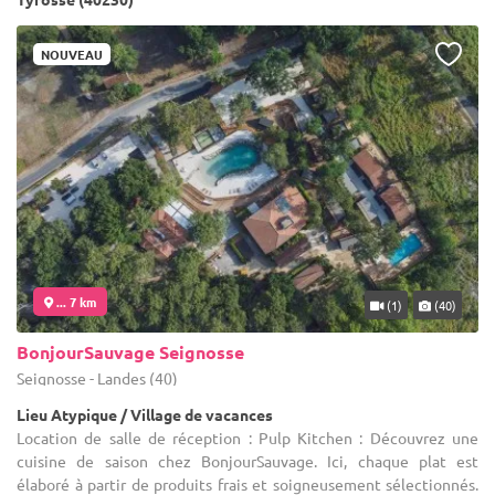
NOUVEAU
... 7 km
(1)
(40)
BonjourSauvage Seignosse
Seignosse - Landes (40)
Lieu Atypique / Village de vacances
Location de salle de réception : Pulp Kitchen : Découvrez une
cuisine de saison chez BonjourSauvage. Ici, chaque plat est
élaboré à partir de produits frais et soigneusement sélectionnés.