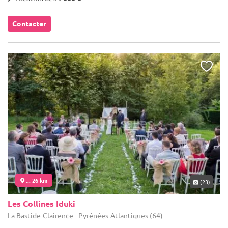
Contacter
... 26 km
(23)
Les Collines Iduki
La Bastide-Clairence - Pyrénées-Atlantiques (64)