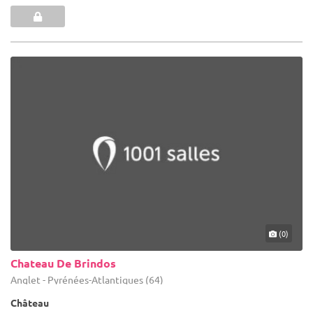
(0)
Chateau De Brindos
Anglet - Pyrénées-Atlantiques (64)
Château