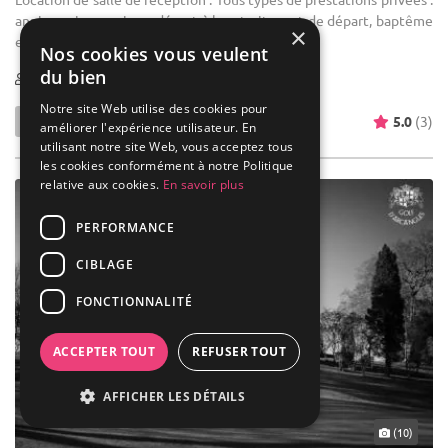
anniversaire, mariage, départ à la retraite, pot de départ, baptême
×
etc.
Nos cookies vous veulent
du bien
1-100
Notre site Web utilise des cookies pour
5.0
(3)
améliorer l'expérience utilisateur. En
utilisant notre site Web, vous acceptez tous
les cookies conformément à notre Politique
relative aux cookies.
En savoir plus
PERFORMANCE
CIBLAGE
FONCTIONNALITÉ
ACCEPTER TOUT
REFUSER TOUT
AFFICHER LES DÉTAILS
(10)