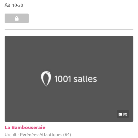
10-20
(0)
La Bambouseraie
Urcuit - Pyrénées-Atlantiques (64)