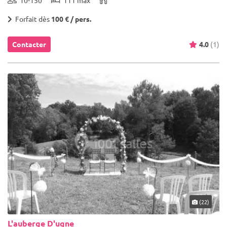
Forfait dès
100 € / pers.
Contacter
4.0
(1)
(22)
L'auberge D'ugne