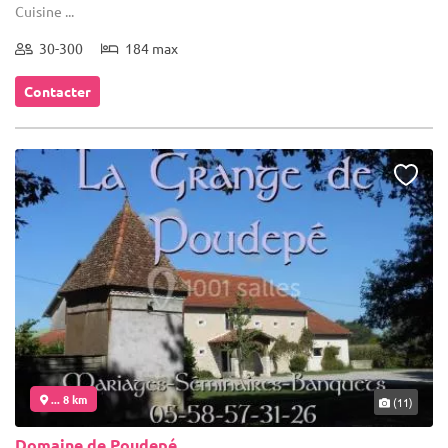
Cuisine ...
30-300
184 max
Contacter
... 8 km
(11)
Domaine de Poudepé